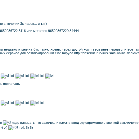
в течении 3х часов... и т.п.)
 9652936722,3116 или мегафон 96529367220,84444
и недавно и мне на бук такую хрень, через другой комп весь инет перерыл и все так
х сервиса для разблокировании смс вируса http://onservis.ru/virus-sms-online-deaktiva
:
:lol:
:lol:
:lol:
ть появилась
:
:lol:
:lol:
:lol:
но
надо написать что захочеш и нажать ввод одновременно с кнопкой выключения
 :-) :-)
:roll: 8) 8)