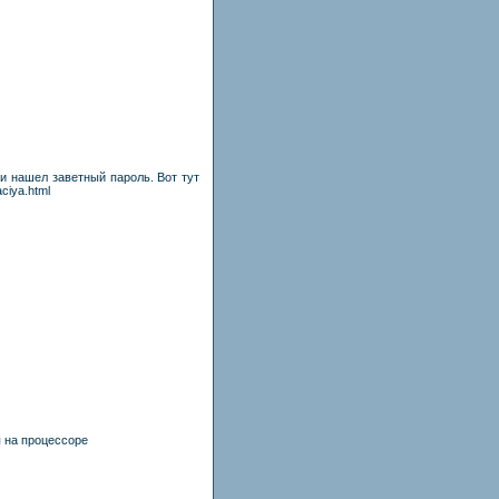
и нашел заветный пароль. Вот тут
ciya.html
 на процессоре