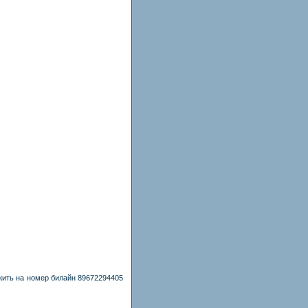
жить на номер билайн 89672294405