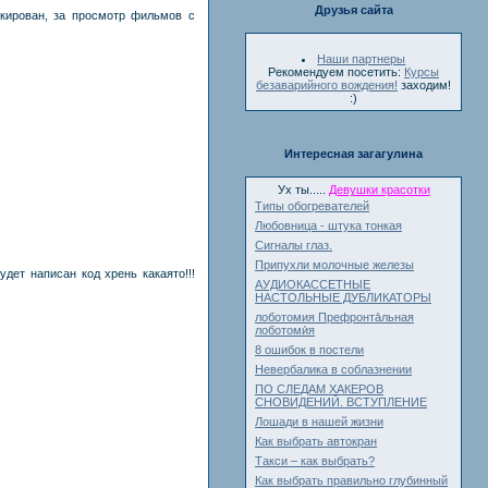
Друзья сайта
окирован, за просмотр фильмов с
Наши партнеры
Рекомендуем посетить:
Курсы
безаварийного вождения!
заходим!
:)
Интересная загагулина
Ух ты.....
Девушки красотки
Типы обогревателей
Любовница - штука тонкая
Сигналы глаз.
Припухли молочные железы
дет написан код хрень какаято!!!
АУДИОКАССЕТНЫЕ
НАСТОЛЬНЫЕ ДУБЛИКАТОРЫ
лоботомия Префронта́льная
лоботоми́я
8 ошибок в постели
Невербалика в соблазнении
ПО СЛЕДАМ ХАКЕРОВ
СНОВИДЕНИЙ. ВСТУПЛЕНИЕ
Лошади в нашей жизни
Как выбрать автокран
Такси – как выбрать?
Как выбрать правильно глубинный