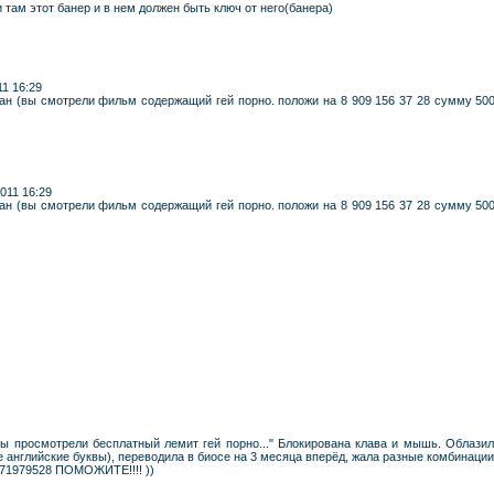
 там этот банер и в нем должен быть ключ от него(банера)
11 16:29
ван (вы смотрели фильм содержащий гей порно. положи на 8 909 156 37 28 сумму 500 
011 16:29
ван (вы смотрели фильм содержащий гей порно. положи на 8 909 156 37 28 сумму 500 
ы просмотрели бесплатный лемит гей порно..." Блокирована клава и мышь. Облазил
 английские буквы), переводила в биосе на 3 месяца вперёд, жала разные комбинации 
671979528 ПОМОЖИТЕ!!!! ))