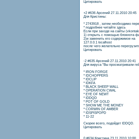
Цитировать
+2 #636 Арсений 27.11.2010 20:45
Для Кристины:
* 2743918 , затем необходимо пер
* подробнее читайте здесь
Если при заходе на сайты (vkontak
1) открыть с помощью блокнота фа
2)и заменить его содержимое на
127.0.0.1 localhost
после чего желательно перегрузи
Цитировать
-2 #635 Арсений 27.11.2010 20:41
Для вируса "Вы просматривали гей
* IRON FORGE
* IDCHOPPERS
* IDCLIP
* IDKFA
* BLACK SHEEP WALL
* OPERATION CWAL
* EYE OF NEWT
* IDDQD
* POT OF GOLD
* SHOW ME THE MONEY
* CORWIN OF AMBER
* IDSPISPOPD
* 11-22
Скорее всего, подойдет IDDQD.
Цитировать
0 #634 Кристина 23.11.2010 10:00