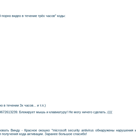
-порно видео в течение трёх часов" коды:
в течении 3х часов... и т.п.)
9672613239. Блокирует мышь и клавиатуру! Не могу ничего сделать..((((
вать Винду - Красное окошко "microsoft security antivirus обнаружены нарушения исп
я получения кода активации. Заранее большое спасибо!