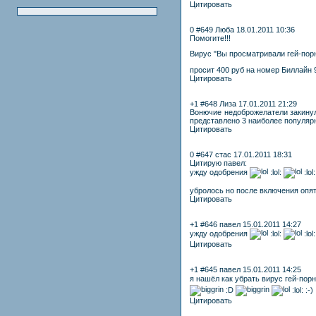
Цитировать
0 #649 Люба 18.01.2011 10:36
Помогите!!!
Вирус "Вы просматривали гей-порно 
просит 400 руб на номер Биллайн
Цитировать
+1 #648 Лиза 17.01.2011 21:29
Вонючие недоброжелатели закинул
представлено 3 наиболее популярны
Цитировать
0 #647 стас 17.01.2011 18:31
Цитирую павел:
ужду одобрения
:lol:
:lol
убролось но после включения опя
Цитировать
+1 #646 павел 15.01.2011 14:27
ужду одобрения
:lol:
:lol
Цитировать
+1 #645 павел 15.01.2011 14:25
я нашёл как убрать вирус гей-пор
:D
:lol: :-)
Цитировать