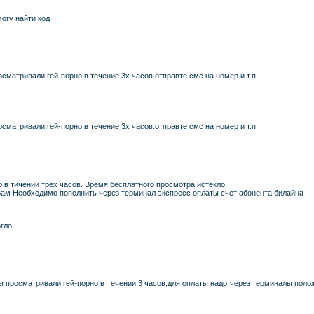
могу найти код
осматривали гей-порно в течение 3х часов.отправте смс на номер и т.п
осматривали гей-порно в течение 3х часов.отправте смс на номер и т.п
 в тичении трех часов. Время бесплатного просмотра истекло.
 Вам Необходимо пополнить через терминал экспресс оплаты счет абонента билайна
огло
ы просматривали гей-порно в течении 3 часов,для оплаты надо через терминалы поло