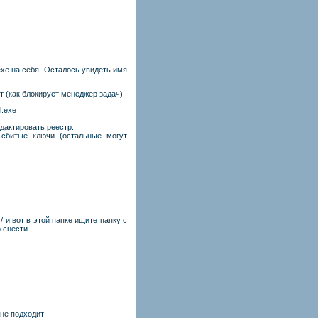
.exe на себя. Осталось увидеть имя
т (как блокирует менеджер задач)
l.exe
дактировать реестр.
 сбитые ключи (остальные могут
 и вот в этой папке ищите папку с
 снести.
 не подходит