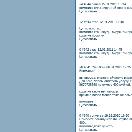
+4 #644 павел 15.01.2011 13:34
помогите плиз вирус гей-порно не
Цитировать
+2 #643 стас 12.01.2011 14:48
Цитирую стас:
помогите кто нибудь .вирус :вы пр
коды не помогли
Цитировать
0 #642 стас 12.01.2011 14:45
помогите кто нибудь .вирус :вы пр
Цитировать
+6 #641 OlegJkee 06.01.2011 12:25
Внимание!
вы просматривали гей-порно видео
Для Того, Чтобы оплатить услугу.
9670735360 на сумму 400 рублей.
коды не какие не помогли
время в биосе менял тоже не пом
помогите
Цитировать
0 #640 converse 19.12.2010 18:50
Помогите пожалуйста пишет,что в
400р.
помогите,пожалу йсто.
Цитировать