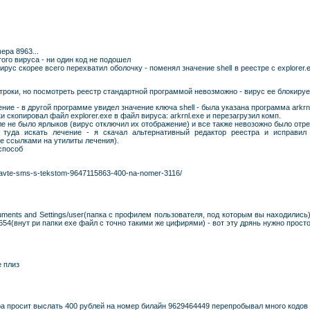
ера 8963...
ого вируса - ни один код не подошел
рус скорее всего перехватил оболочку - поменял значение shell в реестре с explorer
роки, но посмотреть реестр стандартной программой невозможно - вирус ее блокируе
е - в другой программе увидел значение ключа shell - была указана программа arkrn
 скопировал файл explorer.exe в файл вируса: arkrnl.exe и перезагрузил комп.
ле не было ярлыков (вирус отключил их отображение) и все также невозожно было отре
м туда искать лечение - я скачал альтернативный редактор реестра и исправил
 ссылками на утилиты лечения).
способ
pravte-sms-s-tekstom-9647115863-400-na-nomer-3116/
ments and Settings/user(папка с профилем пользователя, под которым вы находились)/
54(внут ри папки ехе файл с точно такими же цифирями) - вот эту дрянь нужно просто
е плиз
ра просит выслать 400 рублей на номер билайн 9629464449 перепробывал много кодов