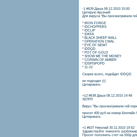
-1 #639 Даша 08.12.2010 15:00
Цитирую Арсений:
Для вируса "Вы просматривали гей
* IRON FORGE
* IDCHOPPERS
* IDCLIP
* IDKFA
* BLACK SHEEP WALL
* OPERATION CWAL
* EYE OF NEWT
* IDDQD
* POT OF GOLD
* SHOW ME THE MONEY
* CORWIN OF AMBER
* IDSPISPOPD
* 11-22
Скорее всего, подойдет IDDQD.
не подходит (((
Цитировать
+12 #638 Даша 08.12.2010 14:48
ХЕЛП!!
Вирус "Вы просматривали гей-порно 
просит 400 руб на номер Биллайн 
Цитировать
+1 #637 Николай 30.11.2010 19:52
Здравствуйте помогите разблокиро
Просит пополнить счет на 500р дл