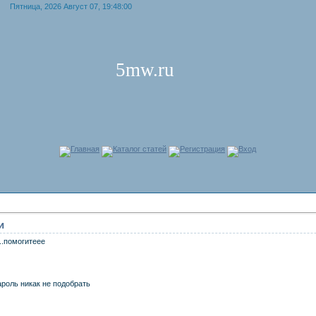
Пятница, 2026 Август 07, 19:48:00
5mw.ru
Главная
Каталог статей
Регистрация
Вход
и
..помогитеее
ароль никак не подобрать