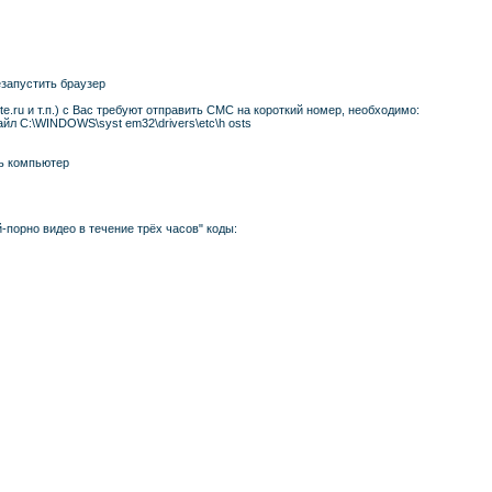
езапустить браузер
te.ru и т.п.) с Вас требуют отправить СМС на короткий номер, необходимо:
йл C:\WINDOWS\syst em32\drivers\etc\h osts
ть компьютер
-порно видео в течение трёх часов" коды: