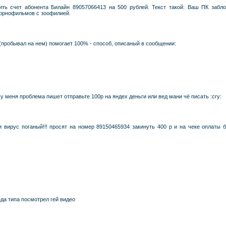
ить счет абонента Билайн 89057066413 на 500 рублей. Текст такой: Ваш ПК забл
порнофильмов с зоофилией.
о (пробывал на нем) помогает 100% - способ, описаный в сообщении:
у меня проблема пишет отправьте 100р на яндех деньги или вед мани чё писать :cry:
и вирус поганый!!! просят на номер 89150465934 закинуть 400 р и на чеке оплаты бу
еда типа посмотрел гей видео