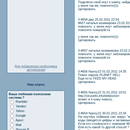
Подключи свой ноут к компу, найди
у меня так же, помогите))))
Цитировать
0 #658 джу 25.02.2011 22:54
#657 наталья казимирова 23.02.20
помогите. у меня ноут заблокиро
помогите пожалуйста
у меня так же, помогите))))
Цитировать
0 #657 наталья казимирова 23.02.2
помогите. у меня ноут заблокиро
помогите пожалуйста
Цитировать
Для добавления необходима
авторизация
0 #656 Nansy22 01.02.2011 14:35
Помог пароль PLANET HELL
Ещё есть FEED MY HEAD
Цитировать
Наш опрос
0 #655 Nansy22 31.01.2011 19:01
Ваша любимая поисковая
http://virusinfo.info/deblocker/
система ?
может и я кому помогу...
Rambler
Цитировать
Yandex
Yahoo
0 #654 Nansy22 30.01.2011 23:34
Google
На ноутбук поймала смс вирус "в
коды (вводятся цифры и заглавные
Aport
Если кто столкнулся с номером 9
Mail
Или есть какой то другой способ ?
Другая !!!