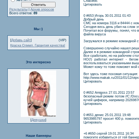
Спасибо.
Цитировать
Результаты
|
Архив опросов
Всего ответов:
89
0 #653 Игорь 30.01.2011 01:43
Добрый день
СМС на номера 3116 и 84444 с ном
Сегодня весь день убил на слом эт
Мы :)
Почитал все форумы, понял, что ви
файла вируса
[
Добавь сайт
]
(VIP)
Загружался в режиме командной ст
Краска Олимп. Гарантия качества!
Совершенно случайно нашел решени
Далее я в режиме командной строки
Все сработало, но на рабочем сто
НО(!) работал интернет - бего
Это интересно
воспользоваться указанными выше
Может кому-то тоже поможет мой 
Вот здесь тоже похожая ситуация:
http://www.makak.ru/2011/01/12/ot
Цитировать
0 #652 Amigoss 27.01.2011 23:57
безопасный режим потом //С:/Docu
кучей цифирок, например 20269876
Цитировать
0 #651 денис 25.01.2011 19:48
9653985797 просит 400 р. помогит
[
Девушки
]
Цитировать
+6 #650 сергей 19.01.2011 16:34
Наши баннеры
помогите избавиться от гей банне