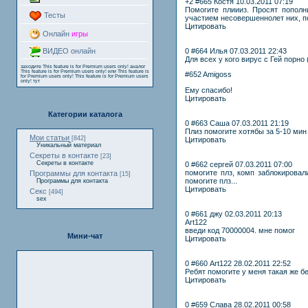
+2 #665 Костя 10.03.2011 07:19
Помогите плиииз. Просят пополн
Тесты
участием несовершеннолет них, 
Цитировать
Онлайн
игры
0 #664 Илья 07.03.2011 22:43
ВИДЕО онлайн
Для всех у кого вирус с Гей порн
заходите
This feature is for Premium users only!
аналог
This feature is for Premium users only!
или
This feature is
#652 Amigoss
for Premium users only!
This feature is for Premium users
only!
тут
Ему спасибо!
Цитировать
Категории каталога
0 #663 Саша 07.03.2011 21:19
Плиз помогите хотябы за 5-10 мин 
Мои статьи
[842]
Цитировать
Уникальный материал
Секреты в контакте
[23]
Секреты в контакте
0 #662 сергей 07.03.2011 07:00
помогите плз, комп заблокировал
Программы для контакта
[15]
помогите плз...
Программы для контакта
Цитировать
Секс
[494]
sex
0 #661 джу 02.03.2011 20:13
Art122
введи код 70000004. мне помог
Мини-чат
Цитировать
0 #660 Art122 28.02.2011 22:52
Ребят помогите у меня такая же б
Цитировать
0 #659 Слава 28.02.2011 00:58