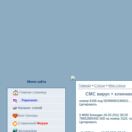
Меню сайта
Главная
»
Статьи
»
Мои статьи
Главная страница
СМС вирус + ключик
..::
Гороскоп
::..
номер 8196 код 59399083190810....
Цитировать
Каталог статей
0 #666 Блондин 26.03.2011 09:20
Блог блогера
79652865492 500 на номер 3116, п
Цитировать
Старенький
Форум
Фотоальбом