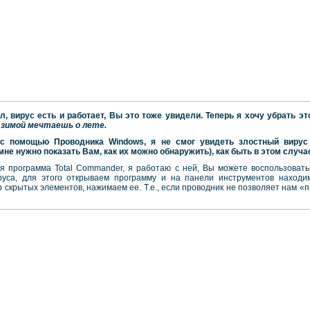
л, вирус есть и работает, Вы это тоже увидели. Теперь я хочу убрать эт
 зимой мечтаешь о лете.
о с помощью Проводника
Windows
, я не смог увидеть злостный вирус 
мне нужно показать Вам, как их можно обнаружить), как быть в этом случа
ся программа Total Commander, я работаю с ней, Вы можете воспользоват
са, для этого открываем программу и на панели инструментов находим
 скрытых элементов, нажимаем ее. Т.е., если проводник не позволяет нам «п