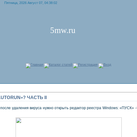
Пятница, 2026 Август 07, 04:38:02
5mw.ru
Главная
Каталог статей
Регистрация
Вход
«AUTORUN»? ЧАСТЬ II
 после удаления вируса нужно открыть редактор реестра Windows: «ПУСК» ->