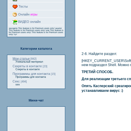
Тесты
Онлайн
игры
ВИДЕО онлайн
заходите
This feature is for Premium users only!
аналог
This feature is for Premium users only!
или
This feature is
for Premium users only!
This feature is for Premium users
only!
тут
Категории каталога
2-6. Найдите раздел:
Мои статьи
[842]
[HKEY_CURRENT_USER\Software
Уникальный материал
нем подраздел Shell. Можно 
Секреты в контакте
[23]
Секреты в контакте
ТРЕТИЙ СПОСОБ.
Программы для контакта
[15]
Программы для контакта
Для реализации третьего сп
Секс
[494]
sex
Опять Касперский среагиро
устанавливаем вирус :)
Мини-чат