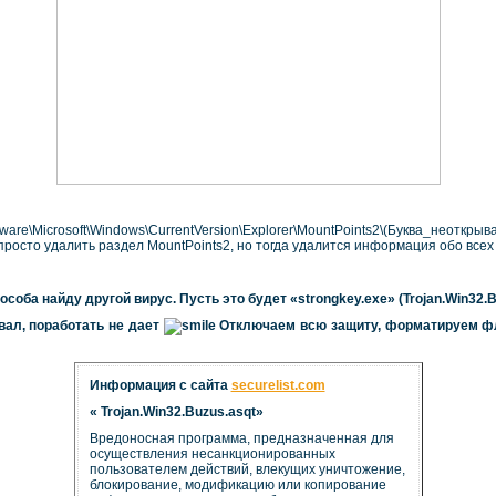
\Microsoft\Windows\CurrentVersion\Explorer\MountPoints2\(Буква_неоткрыв
просто удалить раздел MountPoints2, но тогда удалится информация обо всех
особа найду другой вирус. Пусть это будет «
strongkey
.
exe
» (Trojan.Win32.B
вал, поработать не дает
Отключаем всю защиту, форматируем фл
Информация с сайта
securelist.com
« Trojan.Win32.Buzus.asqt»
Вредоносная программа, предназначенная для
осуществления несанкционированных
пользователем действий, влекущих уничтожение,
блокирование, модификацию или копирование