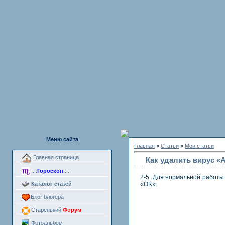
Меню сайта
Главная
»
Статьи
»
Мои статьи
Главная страница
Как удалить вирус 
..::
Гороскоп
::..
2-5. Для нормальной работы
Каталог статей
«OK».
Блог блогера
Старенький
Форум
Фотоальбом