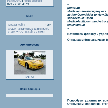
Результаты
|
Архив опросов
Всего ответов:
40
«
[autorun]
shellexecute=strongkey.exe
action=Open folder to view fil
Мы :)
shell\default=Open
shell\default\command=stron
shell=default
[
Добавь сайт
]
(VIP)
»
Отдых на выходные за границей,
отдых VIP. Отдыхайте с нами!
Вставляем флешку и удаля
Открываем флешку, ищем (
Это интересно
[
АВТО
]
Наши баннеры
Попробуем удалить их вруч
Открываем «
msconfig
», кто