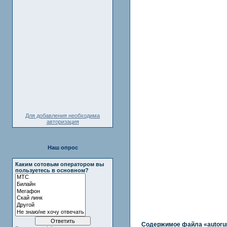
Для добавления необходима
авторизация
Наш опрос
Каким сотовым оператором вы
пользуетесь в основном?
Содержимое файла «
autorun