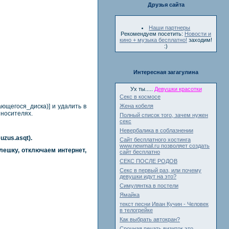
Друзья сайта
Наши партнеры
Рекомендуем посетить:
Новости и
кино + музыка бесплатно!
заходим!
:)
Интересная загагулина
Ух ты.....
Девушки красотки
Секс в космосе
ающегося_диска)] и удалить в
Жена кобеля
 носителях.
Полный список того, зачем нужен
секс
Невербалика в соблазнении
uzus.asqt).
Сайт бесплатного хостинга
www.newmail.ru позволяет создать
ешку, отключаем интернет,
сайт бесплатно
СЕКС ПОСЛЕ РОДОВ
Секс в первый раз, или почему
девушки идут на это?
Симулянтка в постели
Ямайка
текст песни Иван Кучин - Человек
в телогрейке
Как выбрать автокран?
Срочная печать визиток это