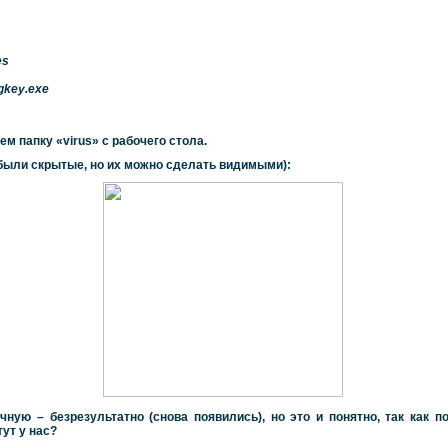
es
gkey.exe
ем папку «
virus
» с рабочего стола.
были скрытые, но их можно сделать видимыми):
ную – безрезультатно (снова появились), но это и понятно, так как п
 тут у нас?