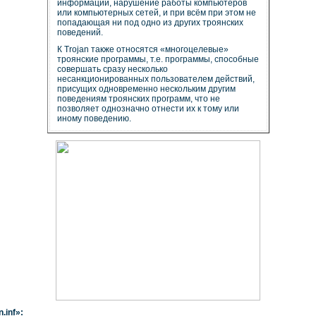
информации, нарушение работы компьютеров
или компьютерных сетей, и при всём при этом не
попадающая ни под одно из других троянских
поведений.
К Trojan также относятся «многоцелевые»
троянские программы, т.е. программы, способные
совершать сразу несколько
несанкционированных пользователем действий,
присущих одновременно нескольким другим
поведениям троянских программ, что не
позволяет однозначно отнести их к тому или
иному поведению.
.inf
»: