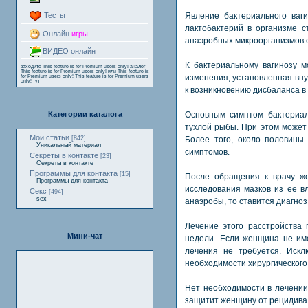
Явление бактериального ваги
Тесты
лактобактерий в организме с
Онлайн
игры
анаэробных микроорганизмов 
ВИДЕО онлайн
К бактериальному вагинозу м
заходите
This feature is for Premium users only!
аналог
This feature is for Premium users only!
или
This feature is
изменения, установленная вну
for Premium users only!
This feature is for Premium users
only!
тут
к возникновению дисбаланса в
Основным симптом бактериал
Категории каталога
тухлой рыбы. При этом может
Мои статьи
Более того, около половины
[842]
Уникальный материал
симптомов.
Секреты в контакте
[23]
Секреты в контакте
Программы для контакта
[15]
После обращения к врачу ж
Программы для контакта
исследования мазков из ее в
Секс
[494]
sex
анаэробы, то ставится диагноз
Лечение этого расстройства
Мини-чат
недели. Если женщина не име
лечения не требуется. Иск
необходимости хирургического
Нет необходимости в лечении
защитит женщину от рецидива р