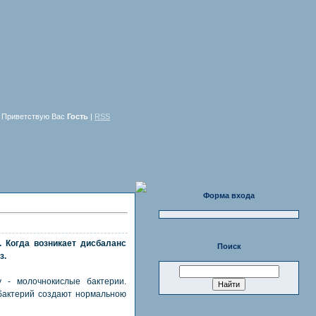
Приветствую Вас
Гость
|
RSS
Форма входа
 Когда возникает дисбаланс
Поиск
з.
 - молочнокислые бактерии.
бактерий создают нормальною