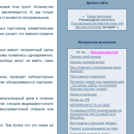
Друзья сайта
измов этих групп. Количество
увеличивается. И, как только
Наши партнеры
а становится ненормальным.
Рекомендуем посетить:
Разговорный английский язык для
автоинструктора
заходим! :)
ных партнёров, климатические
не узнает, что именно привело
Интересная загагулина
орые имеют неприятный запах
Ух ты.....
Девушки красотки
томы появились одновременно.
Покажи свой почерк
вообще могут не иметь таких
Начало половой жизни
Как отключить отображение имен
файлов?
Расстаемся правильно
пах, проводят лабораторные
Интернет-домен или доменное имя
тве обнаруживаются бактерии-
- это адрес сайта, по которому
браузер находит сервер
Дрожь в коленках
ивлагалищный крем в течение
Битва за .РФ
тве случаев медикаментозного
БЕРЕМЕННОСТЬ И СЕКС
внутриматочной спирали или
Установка GPRS-подключения на
компьютере для сотовой сети
Мегафон.
Вся правда о женском динамо.
. Тем более что это никак не
Ремонт холодильников на дому
Утепление кровли в доме