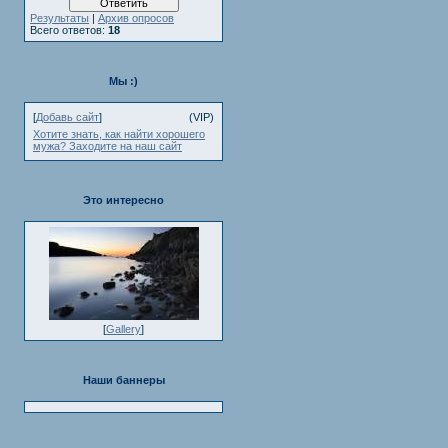
Результаты
|
Архив опросов
Всего ответов:
18
Мы :)
[
Добавь сайт
]
(VIP)
Хотите знать, как найти хорошего
мужа? Заходите на наш сайт
Это интересно
[
Gallery
]
Наши баннеры