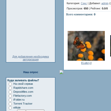
Категория:
Секс
| Добавил:
admin
(
Просмотров:
650
| Рейтинг:
0.0
/
0
Всего комментариев:
0
Для добавления необходима
авторизация
[
Gallery
]
Наш опрос
Куда заливать файлы?
На свой сервак
Rapidshare.com
Depositfiles.com
Filefactory.com
iFolder.ru
Torrent Tracker
eMule