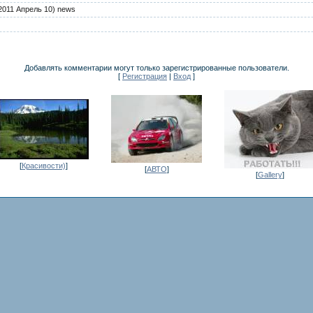
2011 Апрель 10) news
Добавлять комментарии могут только зарегистрированные пользователи.
[
Регистрация
|
Вход
]
[
Красивости)
]
[
АВТО
]
[
Gallery
]