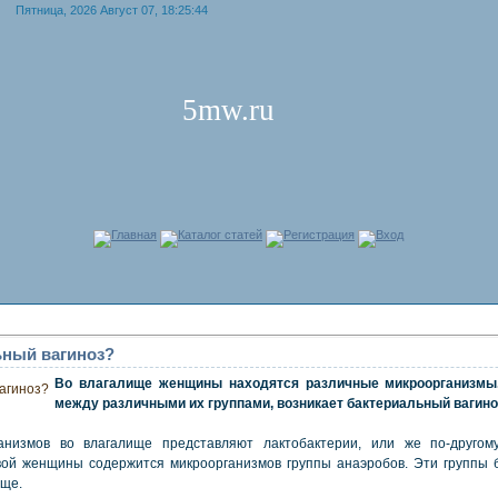
Пятница, 2026 Август 07, 18:25:44
5mw.ru
Главная
Каталог статей
Регистрация
Вход
ьный вагиноз?
Во влагалище женщины находятся различные микроорганизмы.
между различными их группами, возникает бактериальный вагино
анизмов во влагалище представляют лактобактерии, или же по-другому
вой женщины содержится микроорганизмов группы анаэробов. Эти группы 
ище.