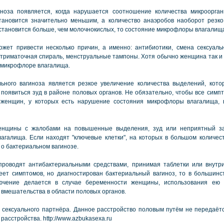
ноза появляется, когда нарушается соотношение количества микроорган
тановится значительно меньшим, а количество анаэробов наоборот резко 
становится больше, чем молочнокислых, то состояние микрофлоры влагалищ
ожет привести несколько причин, а именно: антибиотики, смена сексуаль
триматочная спираль, менструальные тампоны. Хотя обычно женщина так и 
 микрофлоре влагалища.
ьного вагиноза является резкое увеличение количества выделений, кот
 появиться зуд в районе половых органов. Не обязательно, чтобы все симп
 женщин, у которых есть нарушение состояния микрофлоры влагалища, 
енщины с жалобами на повышенные выделения, зуд или неприятный за
лагалища. Если находят "ключевые клетки", на которых в большом количес
 о бактериальном вагинозе.
 проводят антибактериальными средствами, принимая таблетки или внутр
ет симптомов, но диагностирован бактериальный вагиноз, то в большинс
лючение делается в случае беременности женщины, использования ею 
 вмешательства в области половых органов.
 сексуального партнёра. Данное расстройство половым путём не передаётся
асстройства. http://www.azbukasexa.ru