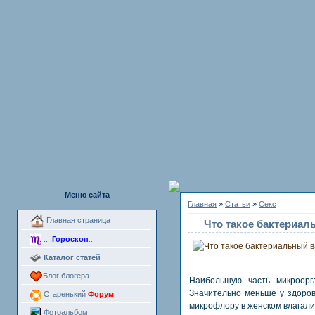
Меню сайта
Главная
»
Статьи
»
Секс
Главная страница
Что такое бактериал
..::
Гороскоп
::..
Каталог статей
Блог блогера
Наибольшую часть микроорг
Значительно меньше у здоро
Старенький
Форум
микрофлору в женском влагал
Фотоальбом