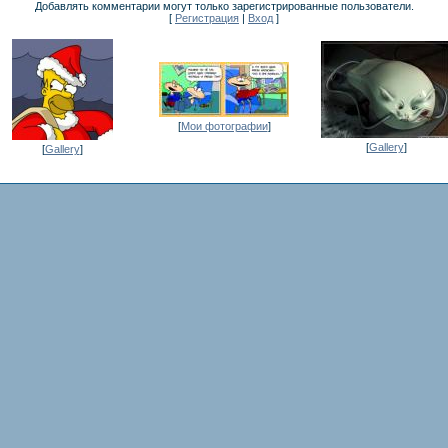
Добавлять комментарии могут только зарегистрированные пользователи.
[
Регистрация
|
Вход
]
[
Мои фотографии
]
[
Gallery
]
[
Gallery
]