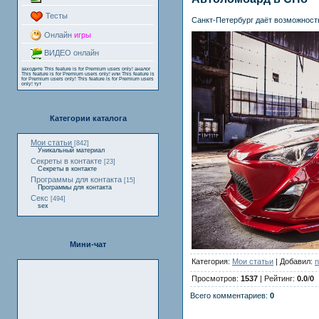
Тесты
Санкт-Петербург даёт возможность
Онлайн
игры
ВИДЕО онлайн
заходите
This feature is for Premium users only!
аналог
This feature is for Premium users only!
или
This feature is
for Premium users only!
This feature is for Premium users
only!
тут
Категории каталога
Мои статьи
[842]
Уникальный материал
Секреты в контакте
[23]
Секреты в контакте
Программы для контакта
[15]
Программы для контакта
Секс
[494]
sex
Мини-чат
Категория:
Мои статьи
| Добавил:
n
Просмотров:
1537
| Рейтинг:
0.0
/
0
Всего комментариев:
0