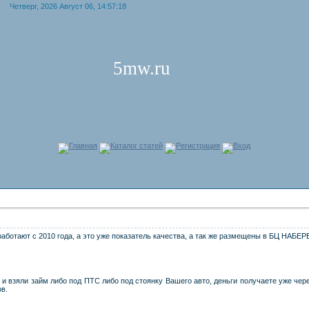
Четверг, 2026 Август 06, 14:57:18
5mw.ru
Главная
Каталог статей
Регистрация
Вход
ают с 2010 года, а это уже показатель качества, а так же размещены в БЦ НАБ
 и взяли займ либо под ПТС либо под стоянку Вашего авто, деньги получаете уже чер
ов.