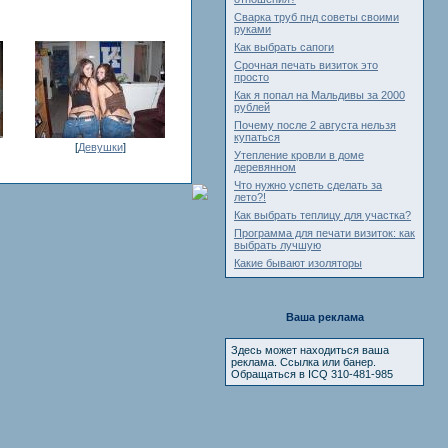
Сварка труб пнд советы своими
руками
Как выбрать сапоги
Срочная печать визиток это
просто
Как я попал на Мальдивы за 2000
рублей
Почему после 2 августа нельзя
купаться
[
Девушки
]
Утепление кровли в доме
деревянном
Что нужно успеть сделать за
лето?!
Как выбрать теплицу для участка?
Программа для печати визиток: как
выбрать лучшую
Какие бывают изоляторы
Ваша реклама
Здесь может находиться ваша
реклама. Ссылка или банер.
Обращаться в ICQ 310-481-985