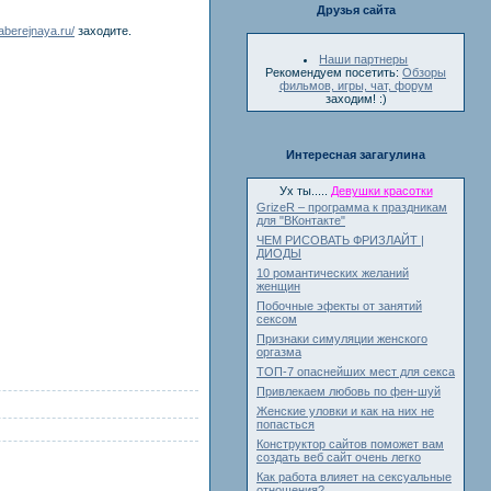
Друзья сайта
naberejnaya.ru/
заходите.
Наши партнеры
Рекомендуем посетить:
Обзоры
фильмов, игры, чат, форум
заходим! :)
Интересная загагулина
Ух ты.....
Девушки красотки
GrizeR – программа к праздникам
для "ВКонтакте"
ЧЕМ РИСОВАТЬ ФРИЗЛАЙТ |
ДИОДЫ
10 романтических желаний
женщин
Побочные эфекты от занятий
сексом
Признаки симуляции женского
оргазма
ТОП-7 опаснейших мест для секса
Привлекаем любовь по фен-шуй
Женские уловки и как на них не
попасться
Конструктор сайтов поможет вам
создать веб сайт очень легко
Как работа влияет на сексуальные
отношения?