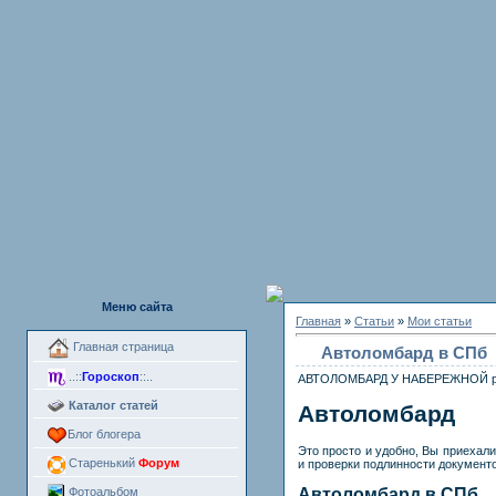
Меню сайта
Главная
»
Статьи
»
Мои статьи
Главная страница
Автоломбард в СПб
..::
Гороскоп
::..
АВТОЛОМБАРД У НАБЕРЕЖНОЙ работ
Каталог статей
Автоломбард
Блог блогера
Это просто и удобно, Вы приехали
Старенький
Форум
и проверки подлинности документ
Фотоальбом
Автоломбард в СПб