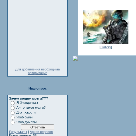
[
Gallery
]
Для добавления необходима
авторизация
Наш опрос
Зачем людям мозги???
Я блондинка:)
А что такое мозги?
Для тяжости!
Чтоб были!
Чтоб думать!
Результаты
|
Архив опросов
Всего ответов:
38