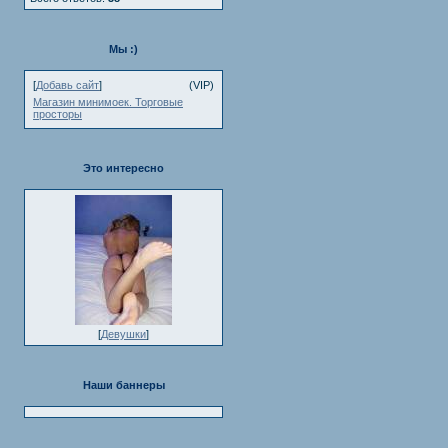
Мы :)
[
Добавь сайт
]
(VIP)
Магазин минимоек. Торговые
просторы
Это интересно
[
Девушки
]
Наши баннеры