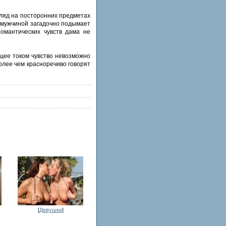
гляд на посторонних предметах
с мужчиной загадочно подымает
романтических чувств дама не
щее током чувство невозможно
олее чем красноречиво говорят
[
Девушки
]