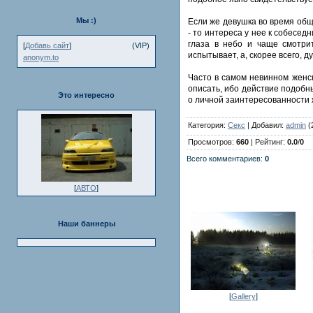
Мы :)
Если же девушка во время общ
- то интереса у нее к собесе
глаза в небо и чаще смотрит
[
Добавь сайт
]
(VIP)
испытывает, а, скорее всего, 
anonym.to
Часто в самом невинном женс
описать, ибо действие подобн
Это интересно
о личной заинтересованности
Категория:
Секс
| Добавил:
admin
(
Просмотров:
660
| Рейтинг:
0.0
/
0
Всего комментариев:
0
[
АВТО
]
Наши баннеры
[
Gallery
]