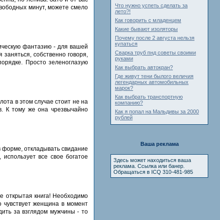
Что нужно успеть сделать за
свободных минут, можете смело
лето?!
Как говорить с младенцем
Какие бывают изоляторы
Почему после 2 августа нельзя
купаться
тическую фантазию - для вашей
Сварка труб пнд советы своими
 заняться, собственно говоря,
руками
порядке. Просто зеленоглазую
Как выбрать автокран?
Где живут тени былого величия
легендарных автомобильных
марок?
Как выбрать транспортную
лота в этом случае стоит не на
компанию?
в. К тому же она чрезвычайно
Как я попал на Мальдивы за 2000
рублей
Ваша реклама
в форме, откладывать свидание
, использует все свое богатое
Здесь может находиться ваша
реклама. Ссылка или банер.
Обращаться в ICQ 310-481-985
е открытая книга! Необходимо
но чувствует женщина в момент
дить за взглядом мужчины - то