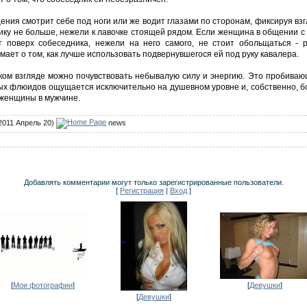
ения смотрит себе под ноги или же водит глазами по сторонам, фиксируя вз
днику не больше, нежели к лавочке стоящей рядом. Если женщина в общении 
 поверх собеседника, нежели на него самого, не стоит обольщаться - 
думает о том, как лучше использовать подвернувшегося ей под руку кавалера.
ком взгляде можно почувствовать небывалую силу и энергию. Это пробиваю
ых флюидов ощущается исключительно на душевном уровне и, собственно, б
 женщины в мужчине.
2011 Апрель 20)
news
Добавлять комментарии могут только зарегистрированные пользователи.
[
Регистрация
|
Вход
]
[
Мои фотографии
]
[
Девушки
]
[
Девушки
]