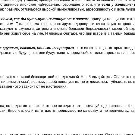
старинное японское наблюдение, говорящее о том, что
если у женщины 
 как правило, отличаются высокой выносливостью, агрессивностью и вспыльчи
 веком
, как бы чуть-чуть вытянутые к вискам
, присущи женщинам, кото
ением. Такая форма глаз гарантирует здоровую и счастливую старость. 
ьствуют о скупости, хитрости и очень большой бережливости своей обла
Но они живут себе на уме. И японцы считают, что при встрече с такими бар
к круглым, глазами, ясными и горящими
- это счастливицы, которых ожид
крываться будущее, и они будут видеть перед собою только прекрасные пер
не кажется такой беззащитной и податливой. Не обольщайтесь! Она четко 
т ни в чем отказа", поэтому парой поцелуев вы не отделаетесь - ублажать ее
 взамен - это зависит от ее настроения.
а, но подвигов в постели от нее не ждите - это, пожалуй, единственная сфе
сти. Впрочем, если вы отдаете преимущество качеству, а не количеству, т
дело не хитрое, но вот поддерживать его намного сложнее. Она очень чувств