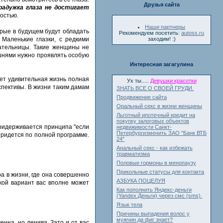
Друзья сайта
радужка глаза не достигает
востью.
Наши партнеры
рые в будущем будут обладать
Рекомендуем посетить:
autoss.ru
Маленькие глазки, с редкими
заходим! :)
дательницы. Такие женщины не
ышнями нужно проявлять особую
Интересная загагулина
ает удивительная жизнь полная
Ух ты.....
Девушки красотки
спективы. В жизни таким дамам
ЗНАТЬ ВСЕ О СВОЕЙ ГРУДИ.
Продвижение сайта
Оральный секс в жизни женщины
Льготный ипотечный кредит на
покупку залоговых объектов
придерживается принципа "если
недвижимости Санкт-
Петербургизменить ЗАО "Банк ВТБ
 придется по полной программе.
24"
Анальный секс - как избежать
травматизма
Половые гормоны в менопаузу
Прикольные статусы для контакта
ра в жизни, где она совершенно
АЗБУКА ПОЦЕЛУЯ
акой вариант вас вполне может
Как пополнить Яндекс-деньги
(Yandex.Деньги) через смс (sms).
Язык тела
Причины выпадения волос у
мужчин да фиг знает?
енна, но ленива. Зато и от вас