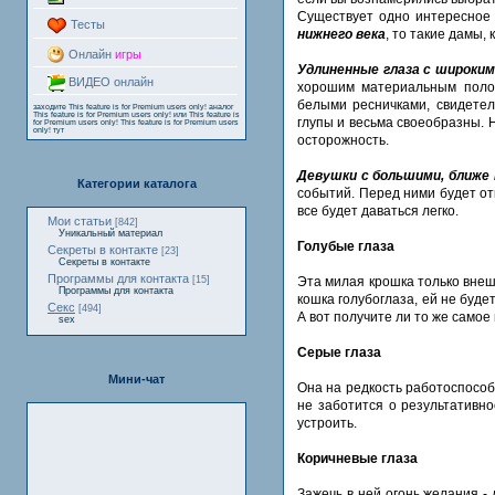
Существует одно интересное 
Тесты
нижнего века
, то такие дамы,
Онлайн
игры
Удлиненные глаза с широким
ВИДЕО онлайн
хорошим материальным полож
белыми ресничками, свидетел
заходите
This feature is for Premium users only!
аналог
This feature is for Premium users only!
или
This feature is
глупы и весьма своеобразны. 
for Premium users only!
This feature is for Premium users
only!
тут
осторожность.
Девушки с большими, ближе 
Категории каталога
событий. Перед ними будет от
все будет даваться легко.
Мои статьи
[842]
Уникальный материал
Голубые глаза
Секреты в контакте
[23]
Секреты в контакте
Программы для контакта
Эта милая крошка только внеш
[15]
Программы для контакта
кошка голубоглаза, ей не буде
Секс
[494]
А вот получите ли то же самое
sex
Серые глаза
Мини-чат
Она на редкость работоспособн
не заботится о результативно
устроить.
Коричневые глаза
Зажечь в ней огонь желания - 