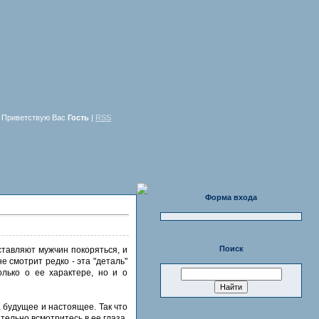
Приветствую Вас
Гость
|
RSS
Форма входа
Поиск
ставляют мужчин покоряться, и
е смотрит редко - эта "деталь"
олько о ее характере, но и о
, будущее и настоящее. Так что
тельно всмотритесь в ее глаза.