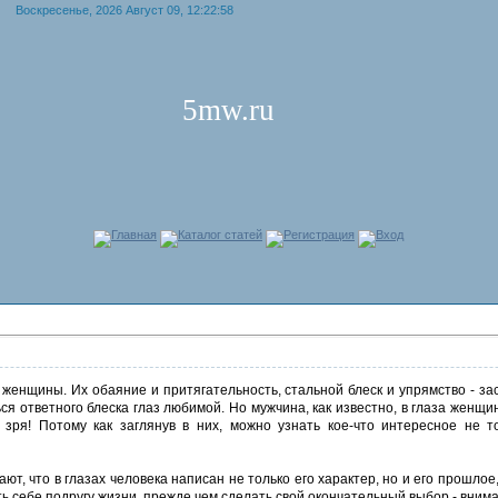
Воскресенье, 2026 Август 09, 12:22:58
5mw.ru
Главная
Каталог статей
Регистрация
Вход
 женщины. Их обаяние и притягательность, стальной блеск и упрямство - за
ся ответного блеска глаз любимой. Но мужчина, как известно, в глаза женщин
 зря! Потому как заглянув в них, можно узнать кое-что интересное не т
т, что в глазах человека написан не только его характер, но и его прошлое
 себе подругу жизни, прежде чем сделать свой окончательный выбор - внима