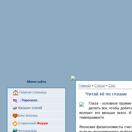
Меню сайта
Главная
»
Статьи
»
Секс
Главная страница
Читай её по глазам
..::
Гороскоп
::..
Глаза - основное оружие
Каталог статей
делать все, чтобы добить
волнует его меньше всего. И
Блог блогера
темпераменте.
Старенький
Форум
Японские физиогномисты считаю
Фотоальбом
если вы вознамерились выбрать