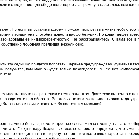
о если в отведенное для обеденного перерыва время у вас осталось немного 
станет. Но если вы остались вдвоем, поможет воплотить в жизнь любую эро
Своими ласками она способна довести вас до безумия. Но когда придет время
разочарованы ее индифферентностью. Не расстраивайтесь! С вами все в 
 собственно любовная прелюдия, нежели секс.
пить эту ледышку, придется попотеть. Заранее предупреждаем: душевная теп
уж получится, вам можно будет только позавидовать: у нее нет комплексо
ментна.
тельность - ничто по сравнению с темпераментом. Даже если вы немного не 
а заводится с пол-оборота. Во-вторых, готова экспериментировать до утра
дабы вы смогли почувствовать себя настоящим мужчиной.
орят намного больше, нежели простые слова. А глаза женщины - это вообщ
ее читать. Глядя в пару бездонных, можно запросто определить, что имен
стоянно отводит глаза в сторону, но при этом все равно старается просле
т о том, что собеседник ей небезразличен.