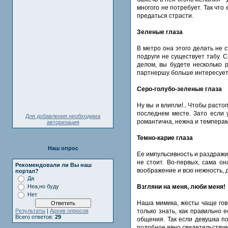
многого не потребует. Так чт
предаться страсти.
Зеленые глаза
В метро она этого делать не 
подруги не существует табу. 
делом, вы будете несколько 
партнершу больше интересует
Серо-голубо-зеленые глаза
Ну вы и влипли!.. Чтобы расто
последнем месте. Зато если 
Для добавления необходима
романтична, нежна и темпера
авторизация
Темно-карие глаза
Наш опрос
Ее импульсивность и раздражи
не стоит. Во-первых, сама он
Рекомендовали ли Вы наш
воображение и всю нежность, 
портал?
Да
Взгляни на меня, люби меня!
Неа,но буду
Нет
Наша мимика, жесты чаще гов
только знать, как правильно 
Результаты
|
Архив опросов
Всего ответов:
29
общения. Так если девушка по
подобное явно свидетельствуе