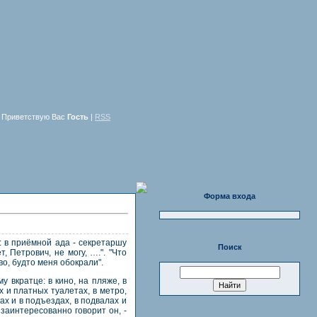
Приветствую Вас
Гость
|
RSS
Форма входа
: в приёмной ада - секретаршу
Поиск
, Петрович, не могу, ….". "Что
во, будто меня обокрали".
у вкратце: в кино, на пляже, в
х и платных туалетах, в метро,
ах и в подъездах, в подвалах и
 заинтересованно говорит он, -