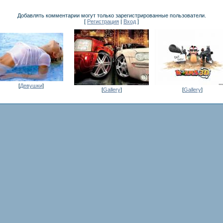
Добавлять комментарии могут только зарегистрированные пользователи.
[
Регистрация
|
Вход
]
[
Девушки
]
[
Gallery
]
[
Gallery
]