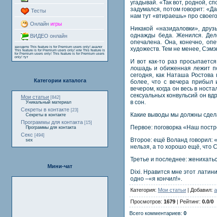
угадывай. «Так вот, родной, с
задумался, потом говорит: «Да
Тесты
нам тут «втираешь» про своего
Онлайн
игры
Никакой «назидаловки», друз
однажды беда. Женился. Дело
ВИДЕО онлайн
опечалена. Она, конечно, оп
заходите
This feature is for Premium users only!
аналог
художеств. Тем не менее, Сэмэ
This feature is for Premium users only!
или
This feature is
for Premium users only!
This feature is for Premium users
only!
тут
И вот как-то раз просыпается
лошадь и обиженная лежит под
сегодня, как Наташа Ростова
Категории каталога
более, что с вечера прибыл 
вечером, когда он весь в носта
сексуальных конвульсий он вдр
Мои статьи
[842]
в сон.
Уникальный материал
Секреты в контакте
[23]
Какие выводы мы должны сдела
Секреты в контакте
Программы для контакта
[15]
Первое: поговорка «Наш постр
Программы для контакта
Секс
[494]
Второе: ещё Воланд говорил: «
sex
нельзя, а то хорошо ещё, что С
Третье и последнее: женихатьс
Мини-чат
Dixi. Нравится мне этот латин
одно –«я кончил!».
Категория:
Мои статьи
| Добавил:
a
Просмотров:
1679
| Рейтинг:
0.0
/
0
Всего комментариев:
0