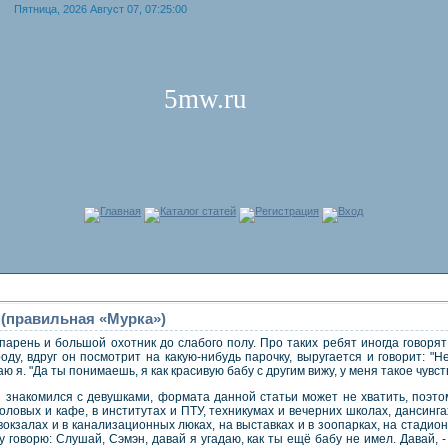
Пятница, 2026 Август 07, 07:25:00
5mw.ru
Главная
Каталог статей
Регистрация
Вход
! (правильная «Мурка»)
парень и большой охотник до слабого полу. Про таких ребят иногда говорят
оду, вдруг он посмотрит на какую-нибудь парочку, выругается и говорит: "Нет
 я. "Да ты понимаешь, я как красивую бабу с другим вижу, у меня такое чувст
н знакомился с девушками, формата данной статьи может не хватить, поэтом
толовых и кафе, в институтах и ПТУ, техникумах и вечерних школах, дансинга
 вокзалах и в канализационных люках, на выставках и в зоопарках, на стадион
у говорю: Слушай, Сэмэн, давай я угадаю, как ты ещё бабу не имел. Давай, -