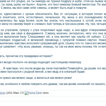
порим на что угодно, но ты никогда не трахал подругу в шубе, стоя на лыжах
, ты прав, шубы не было». Короче, это был пикапер божьей милостью. По како
 Сэмэна, мы все сами себе сэмэны, а может быть ещё и покруче.
ья, единственно с целью обезопасить Вас от ситуации, в которую попал 
 понятное, хотя, естественно, печальное. Ну, жена о его похождениях
ечалилась бы куда более, если бы знала, что наслышана о сотой, если н
н жену по-своему берёг и «ломал» баб теперь в три раза реже. Ну, три, четыр
 он утречком, супругу с утра поцеловал куда надо, а она вдруг отворачива
 ним, как свая в фундаменте. Сэмэну, конечно, интересно, чего это она в
 на выпускном балу. Спрашивает её, а она молчит как «рыба об забор». С
изрядно поддатый, и вечерний променад с супругой помнил смутно. Нако
льгических чувствах исполнял супружеский долг, спьяну что-то там в его мозж
уг заявляет: «Ну, коза, уважаю, знаешь, ты так на мою жену похожа. Не отличи
ть, прочитав эту правдивую историю?
ел везде поспел» не всегда подходит настоящему пикаперу.
…Я чувствую, что после водки вы пили портвейн! Помилуйте, да разве это мож
эмэн проснулся с родной женой, а мог ведь и в собачьей будке.
я нужно как можно чаще, а жениться как можно реже!
изм, особенно я люблю говорить его дамам, так как кроме значений «я сказал»
dmin
(2011 Март 17)
news