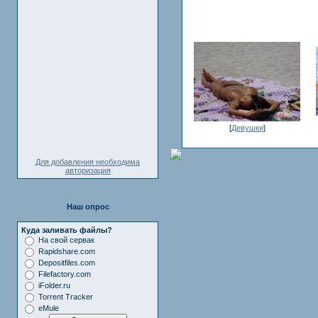
[
Девушки
]
Для добавления необходима
авторизация
Наш опрос
Куда заливать файлы?
На свой сервак
Rapidshare.com
Depositfiles.com
Filefactory.com
iFolder.ru
Torrent Tracker
eMule