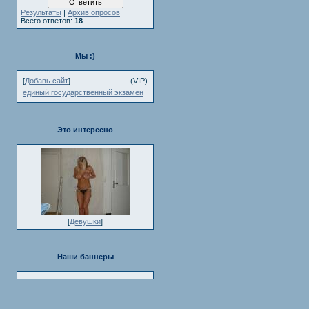
Результаты
|
Архив опросов
Всего ответов:
18
Мы :)
[
Добавь сайт
]
(VIP)
единый государственный экзамен
Это интересно
[
Девушки
]
Наши баннеры