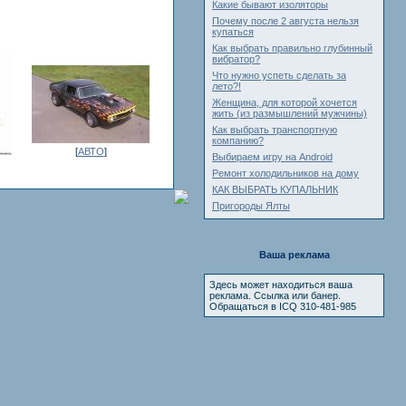
Какие бывают изоляторы
Почему после 2 августа нельзя
купаться
Как выбрать правильно глубинный
вибратор?
Что нужно успеть сделать за
лето?!
Женщина, для которой хочется
жить (из размышлений мужчины)
Как выбрать транспортную
компанию?
[
АВТО
]
Выбираем игру на Android
Ремонт холодильников на дому
КАК ВЫБРАТЬ КУПАЛЬНИК
Пригороды Ялты
Ваша реклама
Здесь может находиться ваша
реклама. Ссылка или банер.
Обращаться в ICQ 310-481-985