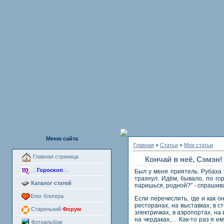
Меню сайта
Главная
»
Статьи
»
Мои статьи
Главная страница
Кончай в неё, Сэмэн
..::
Гороскоп
::..
Был у меня приятель. Рубаха 
трахнул. Идём, бывало, по гор
Каталог статей
паришься, родной?" - спрашиваю
Блог блогера
Если перечислить, где и как о
ресторанах, на выставках, в с
Старенький
Форум
электричках, в аэропортах, на
на чердаках,… Как-то раз я ем
Фотоальбом