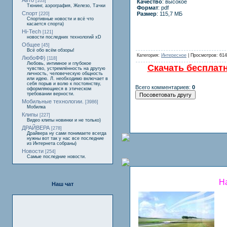
Авто
[103]
Качество
: высокое
Тюнинг, аэрография, Железо, Тачки
Формат
: pdf
Спорт
Размер
: 115,7 МБ
[220]
Спортивные новости и всё что
касается спорта)
Hi-Tech
[121]
новости последних технологий xD
Общее
[45]
Всё обо всём обзоры!
Категория:
Интересное
| Просмотров: 614
ЛюбоФФ)
[118]
Любовь, интимное и глубокое
Скачать бесплатн
чувство, устремлённость на другую
личность, человеческую общность
или идею. Л. необходимо включает в
себя порыв и волю к постоянству,
Всего комментариев:
0
оформляющиеся в этическом
требовании верности.
Мобильные технологии.
[3986]
Мобилка
Клипы
[227]
Видео клипы новинки и не только)
ДРАЙВЕРА
[278]
Драйвера ну сами понимаете всегда
нужны вот так у нас все последние
из Интернета собраны)
Новости
[254]
Самые последние новости.
На
Наш чат