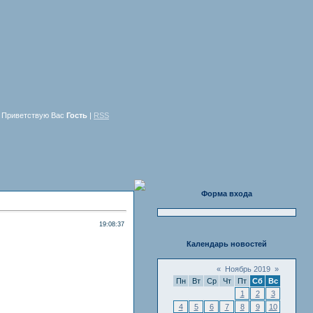
Приветствую Вас
Гость
|
RSS
Форма входа
19:08:37
Календарь новостей
«
Ноябрь 2019
»
Пн
Вт
Ср
Чт
Пт
Сб
Вс
1
2
3
4
5
6
7
8
9
10