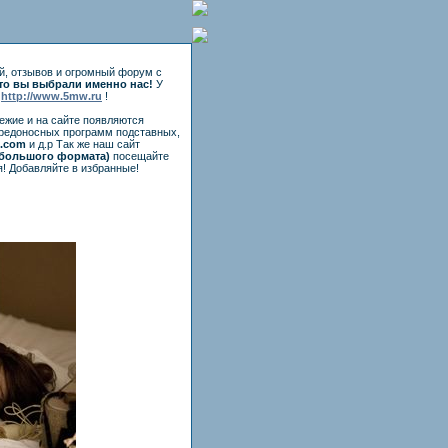
й, отзывов и огромный форум с
то вы выбрали именно нас!
У
е
http://www.5mw.ru
!
вежие и на сайте появляются
вредоносных программ подставных,
e.com
и д.р Так же наш сайт
большого формата)
посещайте
я! Добавляйте в избранные!