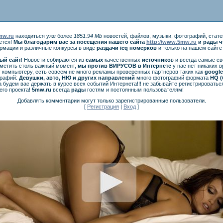
5mw.ru
находиться уже более
1851.94 Mb
новостей, файлов, музыки, фотографий, стате
ется!
Мы благодарим вас за посещения нашего сайта
http://www.5mw.ru
и рады ч
ормации и различные конкурсы в виде
раздачи
icq
номерков
и только на нашем сайт
ый сайт
! Новости собираются из
самых
качественных
источнико
в и всегда самые с
аметить столь важный момент,
мы против ВИРУСОВ в Интернете
у нас нет никаких 
 компьютеру, есть совсем не много рекламы проверенных партнеров таких как
googl
графий:
Девушки, авто, НЮ и других направлений
много фотографий формата
HQ (
 будем вас держать в курсе всех событий Интернета!!! не забывайте регистрироватьс
его проекта!
5mw.ru
всегда
рады
гостям и постоянным пользователям!
Добавлять комментарии могут только зарегистрированные пользователи.
[
Регистрация
|
Вход
]