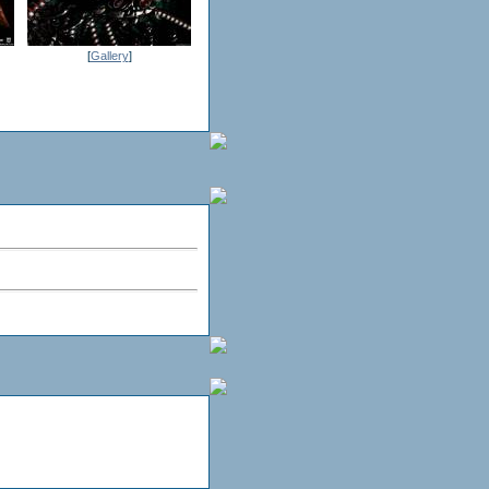
[
Gallery
]