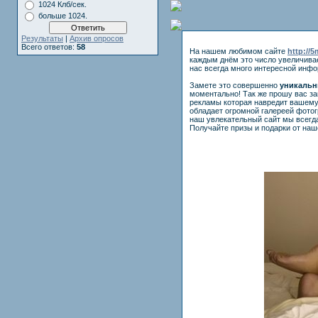
1024 Клб/сек.
больше 1024.
Результаты
|
Архив опросов
Всего ответов:
58
На нашем любимом сайте
http://
каждым днём это число увеличива
нас всегда много интересной инф
Замете это совершенно
уникальн
моментально! Так же прошу вас з
рекламы которая навредит вашему
обладает огромной галереей фото
наш увлекательный сайт мы всегда
Получайте призы и подарки от наш