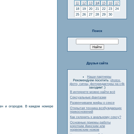
11
12
13
14
15
16
17
18
19
20
21
22
23
24
25
26
27
28
29
30
Поиск
Друзья сайта
Наши партнеры
Рекомендуем посетить:
photos,
фото, сигны, фоторедакторы на c4k
заходим! :)
В интернете можно найти всё
Сексуальные фантазии
Развенчиваем мифы о сексе
ач и огородов. В каждом номере
Открытая техника возбуждающих
прикосновений
Как склонить к анальному сексу?
Основные приемы работы
коротким финским или
норвежским ножом