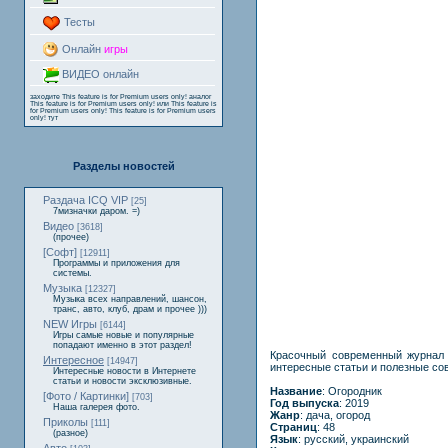
Тесты
Онлайн
игры
ВИДЕО онлайн
заходите
This feature is for Premium users only!
аналог
This feature is for Premium users only!
или
This feature is
for Premium users only!
This feature is for Premium users
only!
тут
Разделы новостей
Раздача ICQ VIP
[25]
7мизначки даром. =)
Видео
[3618]
(прочее)
[Софт]
[12911]
Программы и приложения для
системы.
Музыка
[12327]
Музыка всех направлений, шансон,
транс, авто, клуб, драм и прочее )))
NEW Игры
[6144]
Игры самые новые и популярные
попадают именно в этот раздел!
Красочный современный журнал 
Интересное
[14947]
интересные статьи и полезные сов
Интересные новости в Интернете
статьи и новости эксклюзивные.
Название
: Огородник
[Фото / Картинки]
[703]
Год выпуска
: 2019
Наша галерея фото.
Жанр
: дача, огород
Приколы
[111]
Страниц
: 48
(разное)
Язык
: русский, украинский