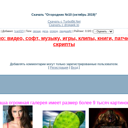
Скачать "Огородник №10 (октябрь 2019)"
Скачать с TurboBit.Net
Скачать с dropapk.to
 | Добавил:
Ivan015
| Теги:
овощи
,
дача
,
огород
,
ландшафт
| Рейтинг: 0.0/0 |
о: видео, софт, музыку, игры, клипы, книги, патч
скрипты
Добавлять комментарии могут только зарегистрированные пользователи.
[
Регистрация
|
Вход
]
ша огромная галерея имеет размер более 9 тысяч картинок!