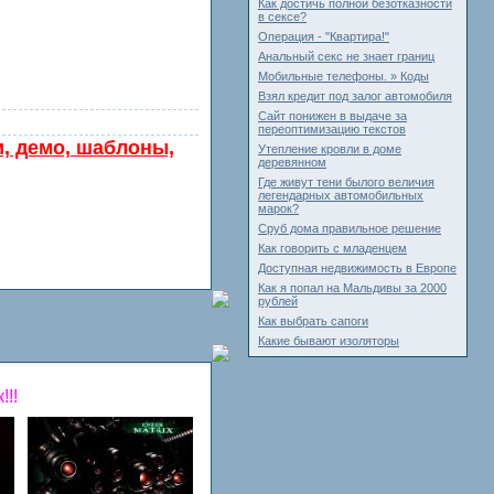
Как достичь полной безотказности
в сексе?
Операция - "Квартира!"
Анальный секс не знает границ
Мобильные телефоны. » Коды
Взял кредит под залог автомобиля
Сайт понижен в выдаче за
переоптимизацию текстов
и, демо, шаблоны,
Утепление кровли в доме
деревянном
Где живут тени былого величия
легендарных автомобильных
марок?
Сруб дома правильное решение
Как говорить с младенцем
Доступная недвижимость в Европе
Как я попал на Мальдивы за 2000
рублей
Как выбрать сапоги
Какие бывают изоляторы
!!