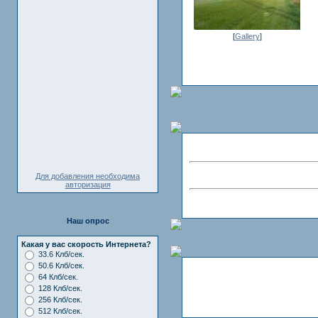
[
Gallery
]
Для добавления необходима
авторизация
Наш опрос
Какая у вас скорость Интернета?
33.6 Клб/сек.
50.6 Клб/сек.
64 Клб/сек.
128 Клб/сек.
256 Клб/сек.
512 Клб/сек.