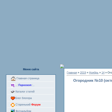
Меню сайта
Главная
»
2019
»
Ноябрь
»
14
» Ого
Главная страница
Огородник №10 (октя
..::
Гороскоп
::..
Каталог статей
Блог блогера
Старенький
Форум
Фотоальбом