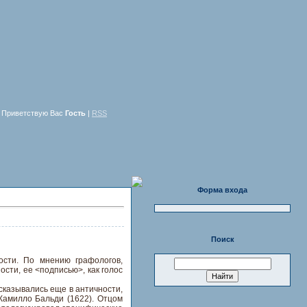
Приветствую Вас
Гость
|
RSS
Форма входа
Поиск
ости. По мнению графологов,
сти, ее <подписью>, как голос
казывались еще в античности,
Камилло Бальди (1622). Отцом