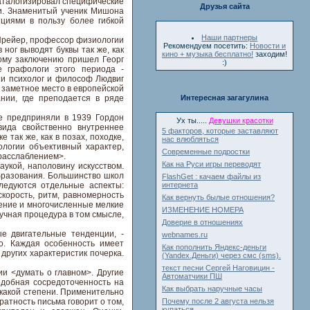
аталогизировал специфические
Друзья сайта
ми. Знаменитый ученик Мишона
циями в пользу более гибкой
Наши партнеры
 Прейер, профессор физиологии
Рекомендуем посетить:
Новости и
ног выводят буквы так же, как
кино + музыка бесплатно!
заходим!
ному заключению пришел Георг
:)
е графологи этого периода -
 и психолог и философ Людвиг
 заметное место в европейской
нии, где преподается в ряде
Интересная загагулина
е предприняли в 1939 Гордон
Ух ты.....
Девушки красотки
ида свойственно внутреннее
5 факторов, которые заставляют
 так же, как в позах, походке,
нас влюбляться
логии объективный характер,
Современные подростки
расслаблением>.
Как на Руси игры переводят
аукой, наполовину искусством.
образования. Большинство школ
FlashGet : качаем файлы из
ледуются отдельные аспекты:
интернета
скорость, ритм, равномерность
Как вернуть былые отношения?
жение и многочисленные мелкие
ИЗМЕНЕНИЕ НОМЕРА
аучная процедура в том смысле,
Доверие в отношениях
ые двигательные тенденции, -
webnames.ru
о. Каждая особенность имеет
Как пополнить Яндекс-деньги
других характеристик почерка.
(Yandex.Деньги) через смс (sms).
текст песни Сергей Наговицин -
ии <думать о главном>. Другие
Автоматчики ПШ
одобная сосредоточенность на
Как выбрать наручные часы
 какой степени. Применительно
атность письма говорит о том,
Почему после 2 августа нельзя
купаться