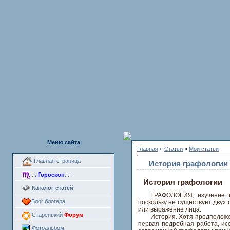
Меню сайта
Главная
»
Статьи
»
Мои статьи
Главная страница
История графологии
..::
Гороскоп
::..
История графологии
Каталог статей
ГРАФОЛОГИЯ, изучение п
Блог блогера
поскольку не существует двух
или выражение лица.
Старенький
Форум
История. Хотя предположе
первая подробная работа, ис
Фотоальбом