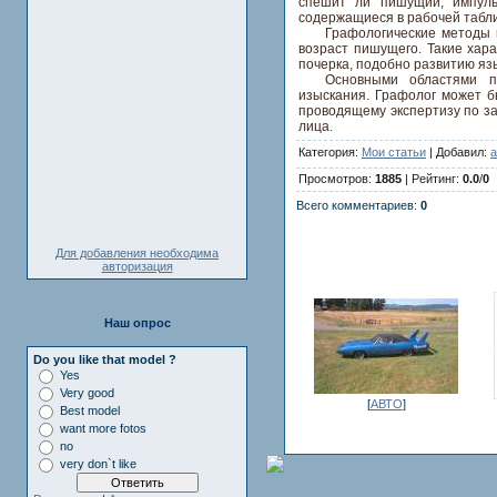
спешит ли пишущий, импуль
содержащиеся в рабочей табли
Графологические методы 
возраст пишущего. Такие хара
почерка, подобно развитию яз
Основными областями п
изыскания. Графолог может б
проводящему экспертизу по за
лица.
Категория:
Мои статьи
| Добавил:
a
Просмотров:
1885
| Рейтинг:
0.0
/
0
Всего комментариев:
0
Для добавления необходима
авторизация
Наш опрос
Do you like that model ?
Yes
Very good
[
АВТО
]
Best model
want more fotos
no
very don`t like