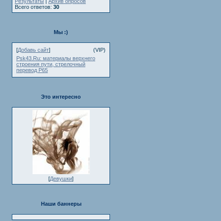
Результаты
|
Архив опросов
Всего ответов:
30
Мы :)
[
Добавь сайт
]
(VIP)
Psk43.Ru: материалы верхнего
строения пути, стрелочный
перевод Р65
Это интересно
[
Девушки
]
Наши баннеры