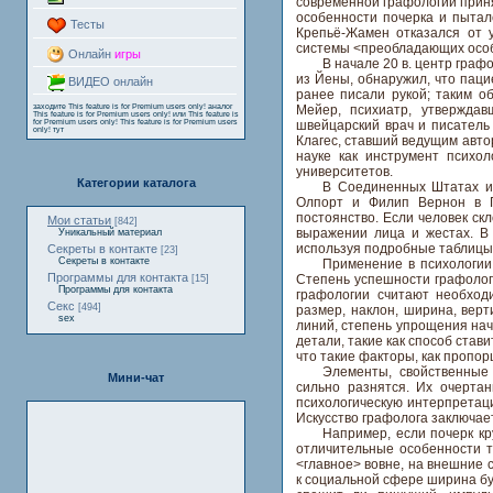
современной графологии прин
особенности почерка и пытал
Тесты
Крепьё-Жамен отказался от 
системы <преобладающих осо
Онлайн
игры
В начале 20 в. центр гра
из Йены, обнаружил, что паци
ВИДЕО онлайн
ранее писали рукой; таким о
заходите
This feature is for Premium users only!
аналог
Мейер, психиатр, утверждав
This feature is for Premium users only!
или
This feature is
for Premium users only!
This feature is for Premium users
швейцарский врач и писатель
only!
тут
Клагес, ставший ведущим авто
науке как инструмент психо
университетов.
Категории каталога
В Соединенных Штатах и
Олпорт и Филип Вернон в Г
постоянство. Если человек скл
Мои статьи
[842]
выражении лица и жестах. В
Уникальный материал
используя подробные таблицы
Секреты в контакте
[23]
Секреты в контакте
Применение в психологии.
Программы для контакта
Степень успешности графологи
[15]
Программы для контакта
графологии считают необход
Секс
[494]
размер, наклон, ширина, верт
sex
линий, степень упрощения нач
детали, такие как способ став
что такие факторы, как пропо
Элементы, свойственные 
Мини-чат
сильно разнятся. Их очерта
психологическую интерпретаци
Искусство графолога заключае
Например, если почерк кр
отличительные особенности т
<главное> вовне, на внешние 
к социальной сфере ширина бу