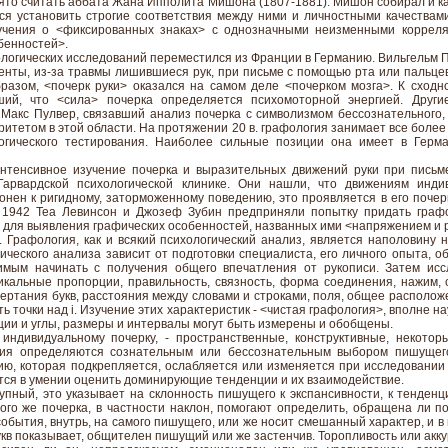
ято считать аббата Жана Ипполита Мишона (1807-1881). Мишон собирал и к
ся установить строгие соответствия между ними и личностными качества
учения о <фиксированных знаках> с однозначными неизменными корреля
бенностей>.
фологических исследований переместился из Франции в Германию. Вильгельм
енты, из-за травмы лишившиеся рук, при письме с помощью рта или пальцев 
бразом, <почерк руки> оказался на самом деле <почерком мозга>. К сход
ший, что <сила> почерка определяется психомоторной энергией. Други
 Макс Пулвер, связавший анализ почерка с символизмом бессознательного,
ритетом в этой области. На протяжении 20 в. графология занимает все более
логического тестирования. Наиболее сильные позиции она имеет в Герма
нтенсивное изучение почерка и выразительных движений руки при письм
арвардской психологической клинике. Они нашли, что движениям индив
онен к ригидному, заторможенному поведению, это проявляется в его почерке
 1942 Теа Левинсон и Джозеф Зубин предприняли попытку придать графо
 для выявления графических особенностей, названных ими <напряжением и 
 Графология, как и всякий психологический анализ, является наполовину н
ческого анализа зависит от подготовки специалиста, его личного опыта, 
имым начинать с получения общего впечатления от рукописи. Затем исс
икальные пропорции, правильность, связность, форма соединения, нажим, 
ертания букв, расстояния между словами и строками, поля, общее располо
ить точки над i. Изучение этих характеристик - <чистая графология>, вполне н
рции и углы, размеры и интервалы могут быть измерены и обобщены.
индивидуальному почерку, - пространственные, конструктивные, некотор
ния определяются сознательным или бессознательным выбором пишущег
ю, которая подкрепляется, ослабляется или изменяется при исследовании 
тся в умении оценить доминирующие тенденции и их взаимодействие.
упный, это указывает на склонность пишущего к экспансивности, к тенденц
ого же почерка, в частности наклон, помогают определить, обращена ли п
события, внутрь, на самого пишущего, или же носит смешанный характер, и в
кв показывает, общителен пишущий или же застенчив. Торопливость или аккур