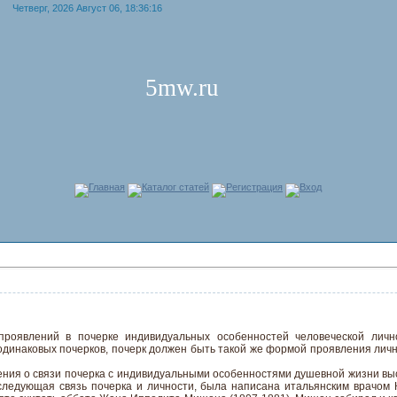
Четверг, 2026 Август 06, 18:36:16
5mw.ru
Главная
Каталог статей
Регистрация
Вход
роявлений в почерке индивидуальных особенностей человеческой личн
 одинаковых почерков, почерк должен быть такой же формой проявления лично
ния о связи почерка с индивидуальными особенностями душевной жизни выс
следующая связь почерка и личности, была написана итальянским врачом 