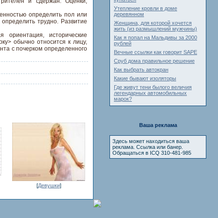
рителен и сдержан. Оценки,
Утепление кровли в доме
ренностью определить пол или
деревянном
у определить трудно. Развитие
Женщина, для которой хочется
жить (из размышлений мужчины)
я ориентация, исторические
Как я попал на Мальдивы за 2000
ку> обычно относится к лицу,
рублей
ента с почерком определенного
Вечные ссылки как говорит SAPE
Сруб дома правильное решение
Как выбрать автокран
Какие бывают изоляторы
Где живут тени былого величия
легендарных автомобильных
марок?
Ваша реклама
Здесь может находиться ваша
реклама. Ссылка или банер.
Обращаться в ICQ 310-481-985
[
Девушки
]