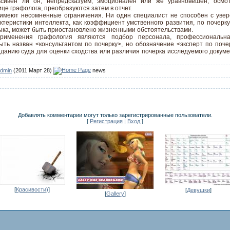
сивен ли он, непредсказуем, эмоционален или же уравновешен, осмот
це графолога, преобразуются затем в отчет.
имеют несомненные ограничения. Ни один специалист не способен с уве
ктеристики интеллекта, как коэффициент умственного развития, по почерк
ыка, может быть приостановлено жизненными обстоятельствами.
рименения графология являются подбор персонала, профессиональна
ыть назван <консультантом по почерку>, но обозначение <эксперт по почер
данию суда для оценки сходства или различия почерка исследуемого докум
dmin
(2011 Март 28)
news
Добавлять комментарии могут только зарегистрированные пользователи.
[
Регистрация
|
Вход
]
[
Красивости)
]
[
Девушки
]
[
Gallery
]