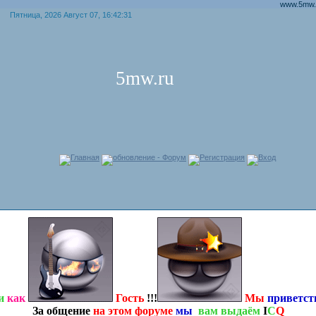
www.5mw.ru приятно
Пятница, 2026 Август 07, 16:42:31
5mw.ru
Главная
обновление - Форум
Регистрация
Вход
и
как
Гость
!!!
Мы
приветс
За общение
на этом форуме
мы
вам выдаём
I
C
Q