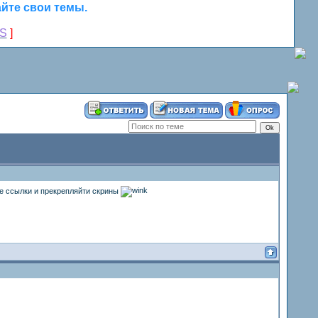
йте свои темы.
S
]
е ссылки и прекрепляйти скрины