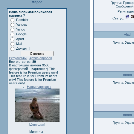
Опрос
Группа: Прове
Сообщений
Репутация
Ваша любимая поисковая
система ?
Статус:
Rambler
Yandex
Yahoo
Google
vlad
Aport
Группа: Удал
Mail
Другая !!!
Результаты
|
Архив опросов
Всего ответов:
89
В настоящий момент 9500
фотографий... Картинки :)
This
feature is for Premium users only!
mmm
This feature is for Premium users
only!
This feature is for Premium
Группа: Удал
users only!
Наши партнеры
mmm
Группа: Удал
[
Девушки
]
Мини- чат