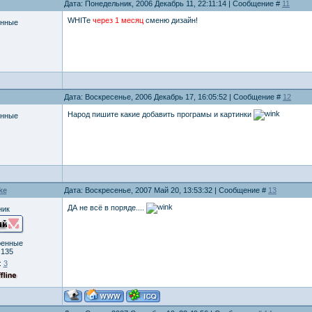
Дата: Понедельник, 2006 Декабрь 11, 22:11:14 | Сообщение #
11
WHITe
через 1 месяц
сменю дизайн!
енные
Дата: Воскресенье, 2006 Декабрь 17, 16:05:52 | Сообщение #
12
Народ пишите какие добавить програмы и картинки
енные
ke
Дата: Воскресенье, 2007 Май 20, 13:53:32 | Сообщение #
13
ДА не всё в поряде....
ник
ренные
:
135
:
3