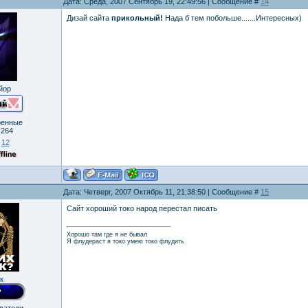
Дата: Среда, 2007 Сентябрь 19, 22:49:56 | Сообщение #
14
Дизай сайта
прикольный!
Нада б тем побольше.......Интересных)
йор
ренные
:
264
:
12
Дата: Четверг, 2007 Октябрь 11, 21:38:50 | Сообщение #
15
Сайт хороший токо народ перестал писать
Хорошо там где я не бывал
Я флудераст я токо умею токо флудить
к