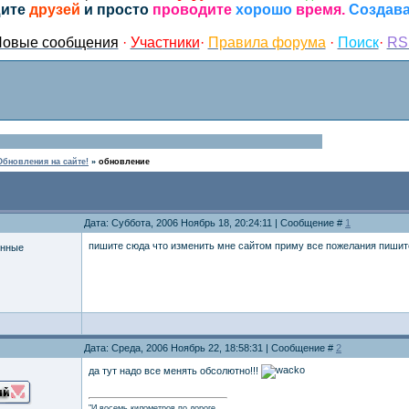
ите
друзей
и просто
проводите
хорошо
время.
Создава
овые сообщения
·
Участники
·
Правила форума
·
Поиск
·
RS
Обновления на сайте!
»
обновление
Дата: Суббота, 2006 Ноябрь 18, 20:24:11 | Сообщение #
1
пишите сюда что изменить мне сайтом приму все пожелания пишит
енные
Дата: Среда, 2006 Ноябрь 22, 18:58:31 | Сообщение #
2
да тут надо все менять обсолютно!!!
"И восемь километров по дороге