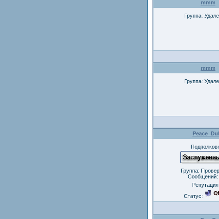
mmm
Группа: Удал
mmm
Группа: Удал
Peace_Du
Подполков
Группа: Прове
Сообщений
Репутация
Статус: