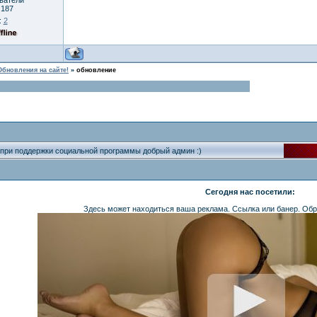
ователи
:
187
:
2
Обновления на сайте!
»
обновление
 при поддержки социальной программы добрый админ :)
Сегодня нас посетили:
Здесь может находиться ваша реклама. Ссылка или банер. Обр