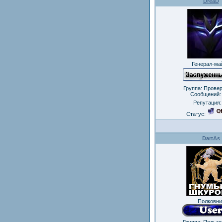
DreaD
Генерал-ма
Группа: Прове
Сообщений
Репутация
Статус:
DartAs
Полковни