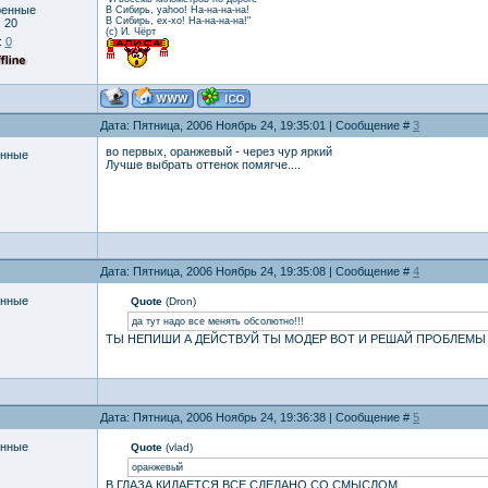
ренные
В Сибирь, yahoo! На-на-на-на!
В Сибирь, ех-хо! На-на-на-на!"
:
20
(с) И. Чёрт
:
0
Дата: Пятница, 2006 Ноябрь 24, 19:35:01 | Сообщение #
3
во первых, оранжевый - через чур яркий
енные
Лучше выбрать оттенок помягче....
Дата: Пятница, 2006 Ноябрь 24, 19:35:08 | Сообщение #
4
енные
Quote
(Dron)
да тут надо все менять обсолютно!!!
ТЫ НЕПИШИ А ДЕЙСТВУЙ ТЫ МОДЕР ВОТ И РЕШАЙ ПРОБЛЕМЫ 
Дата: Пятница, 2006 Ноябрь 24, 19:36:38 | Сообщение #
5
енные
Quote
(vlad)
оранжевый
В ГЛАЗА КИДАЕТСЯ ВСЕ СДЕЛАНО СО СМЫСЛОМ