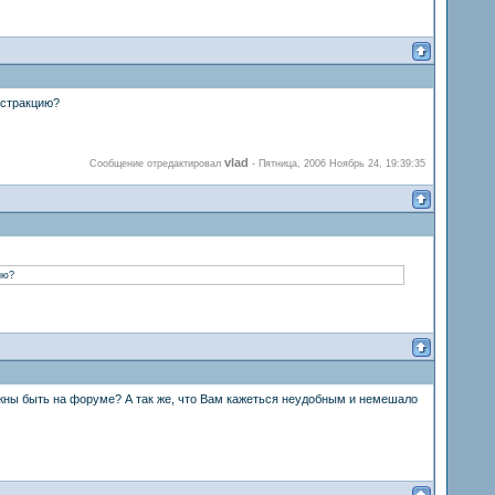
бстракцию?
vlad
Сообщение отредактировал
-
Пятница, 2006 Ноябрь 24, 19:39:35
ию?
жны быть на форуме? А так же, что Вам кажеться неудобным и немешало