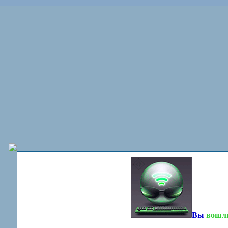
Вы
вошл