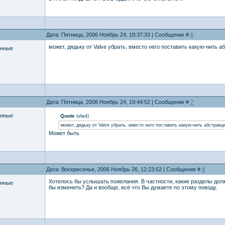
Дата: Пятница, 2006 Ноябрь 24, 19:37:33 | Сообщение #
6
может, дядьку от Valve убрать, вместо него поставить какую-нить а
енные
Дата: Пятница, 2006 Ноябрь 24, 19:44:52 | Сообщение #
7
енные
Quote
(vlad)
может, дядьку от Valve убрать, вместо него поставить какую-нить абстракц
Может быть
Дата: Воскресенье, 2006 Ноябрь 26, 12:23:52 | Сообщение #
8
Хотелось бы услышать пожелания. В частности, какие разделы дол
енные
бы изменить? Да и вообще, всё что Вы думаете по этому поводу.