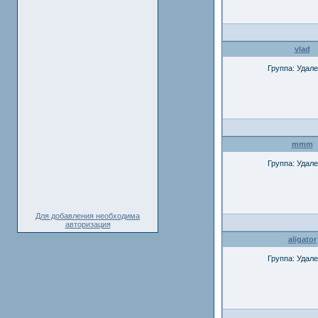
vlad
Группа: Удал
mmm
Группа: Удал
Для добавления необходима
авторизация
aligator
Группа: Удал