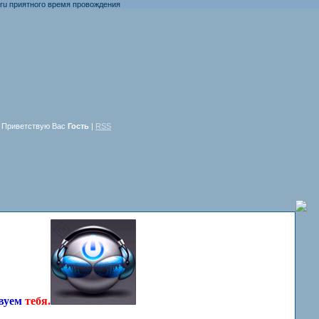
го время провождения
Приветствую Вас
Гость
|
RSS
твуем
тебя.