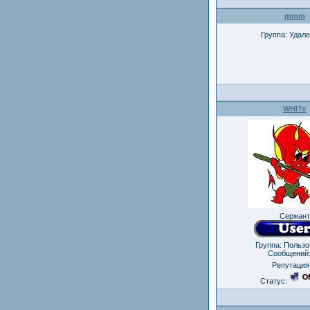
mmm
Группа: Удал
WHITe
Сержант
Группа: Польз
Сообщений
Репутация
Статус: