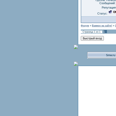
Группа: Польз
Сообщений
Репутация
Статус:
Форум
»
Важное на сайте!
»
1
Страница
1
из
1
5mw.ru