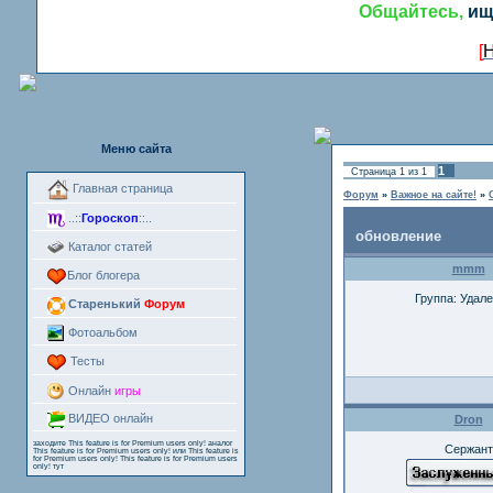
Общайтесь,
ищ
[
Н
Меню сайта
1
Страница
1
из
1
Главная страница
Форум
»
Важное на сайте!
»
..::
Гороскоп
::..
обновление
Каталог статей
mmm
Блог блогера
Группа: Удал
Старенький
Форум
Фотоальбом
Тесты
Онлайн
игры
ВИДЕО онлайн
Dron
заходите
This feature is for Premium users only!
аналог
Сержант
This feature is for Premium users only!
или
This feature is
for Premium users only!
This feature is for Premium users
only!
тут