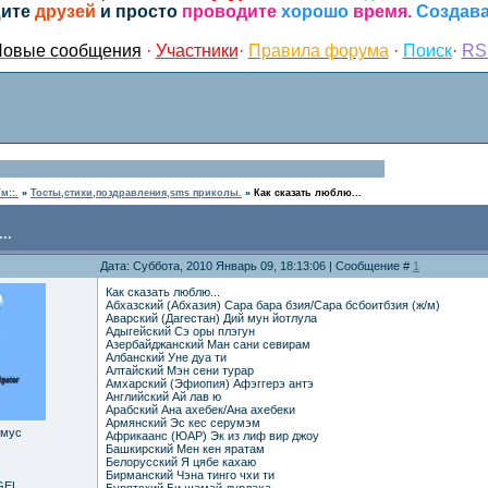
ите
друзей
и просто
проводите
хорошо
время.
Создава
овые сообщения
·
Участники
·
Правила форума
·
Поиск
·
RS
м::.
»
Тосты,стихи,поздравления,sms приколы.
»
Как сказать люблю...
..
Дата: Суббота, 2010 Январь 09, 18:13:06 | Сообщение #
1
Как сказать люблю...
Абхазский (Абхазия) Сара бара бзия/Сара бсбоитбзия (ж/м)
Аварский (Дагестан) Дий мун йотлула
Адыгейский Сэ оры плэгун
Азербайджанский Ман сани севирам
Албанский Уне дуа ти
Алтайский Мэн сени турар
Амхарский (Эфиопия) Афэггерэ антэ
Английский Ай лав ю
Арабский Ана ахебек/Ана ахебеки
Армянский Эс кес серумэм
имус
Африкаанс (ЮАР) Эк из лиф вир джоу
Башкирский Мен кен яратам
Белорусский Я цябе кахаю
Бирманский Чэна тинго чхи ти
GEL