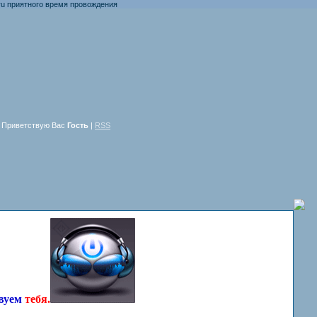
ного время провождения
Приветствую Вас
Гость
|
RSS
твуем
тебя.