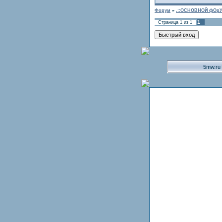
Форум
»
.::ОСНОВНОЙ фОрУ
1
Страница
1
из
1
5mw.ru