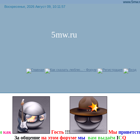
www.5mw.ru прият
Воскресенье, 2026 Август 09, 10:11:57
5mw.ru
Главная
Как сказать люблю... - Форум
Регистрация
Вход
и
как
Гость
!!!
Мы
приветс
За общение
на этом форуме
мы
вам выдаём
I
C
Q