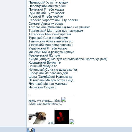
Памирский Узум ту живдж
Персидский Ман то эйсч
Польский Я тебе кохам
Румынский Еу те юбеск
Русский Я тебя люблю
Сербско-хорватский Я ту волети
Сомали Анига ку есель
Тагальский (Филиппины) Ако сия умибиг
Таджикский Ман туро дуст медорам
Татарский Мин сине яратам
Турецкий Сени севийорум
Тывинский Азий ынак мен эш
Узбекский Мен сени севаман
Украинский Я тэбе кохаю
Финский Мина ракастан синуа
Французский Жэ тэм
Хинди (Индия) Мэ тум се пьяр карти / карта ху (м/ж)
Хорватский Волим те
Чешский Милую те
Чеченский Суна х'о дука еза (ж)
Шведский Йа эльскар дей
Шона (Зимбабве) Ндинокуда
Эстонский Ма армастан синд
Якутский Мин эн манмаа
Японский Скидесс
Увижу тут оторву.... айпи.
“Меня заставляют писать.”
(FBI)