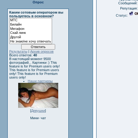
Опрос
Сообщений
Репутация
Каким сотовым оператором вы
Статус:
пользуетесь в основном?
Результаты
|
Архив опросов
Всего ответов:
40
В настоящий момент 9500
фотографий... Картинки :)
This
feature is for Premium users only!
This feature is for Premium users
only!
This feature is for Premium
users only!
Наши партнеры
[
Девушки
]
Мини- чат