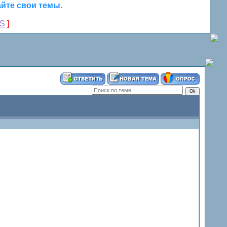
йте свои темы.
S
]