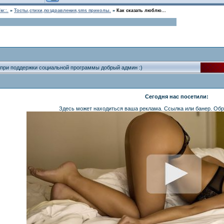
м::.
»
Тосты,стихи,поздравления,sms приколы.
»
Как сказать люблю...
 при поддержки социальной программы добрый админ :)
Сегодня нас посетили:
Здесь может находиться ваша реклама. Ссылка или банер. Обр