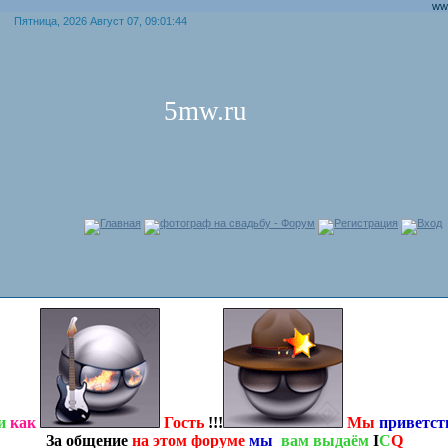
www.5mw
Пятница, 2026 Август 07, 09:01:44
5mw.ru
Главная
фотограф на свадьбу - Форум
Регистрация
Вход
и
как
Гость
!!!
Мы
приветс
За общение
на этом форуме
мы
вам выдаём
I
C
Q