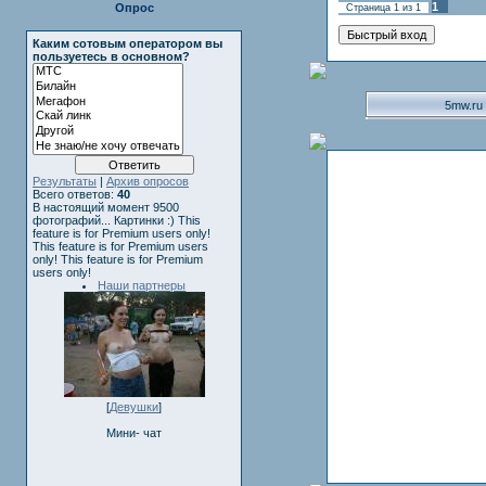
1
Опрос
Страница
1
из
1
Каким сотовым оператором вы
пользуетесь в основном?
5mw.ru
Результаты
|
Архив опросов
Всего ответов:
40
В настоящий момент 9500
фотографий... Картинки :)
This
feature is for Premium users only!
This feature is for Premium users
only!
This feature is for Premium
users only!
Наши партнеры
[
Девушки
]
Мини- чат