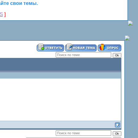
йте свои темы.
S
]