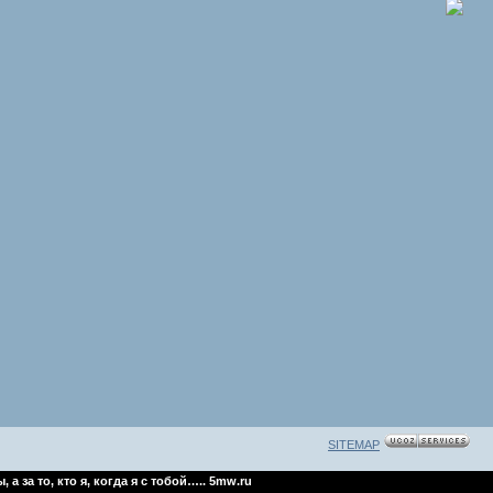
SITEMAP
о, кто я, когда я с тобой….. 5mw.ru