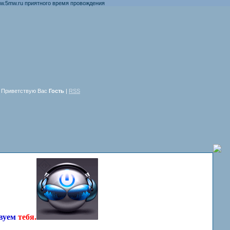
.ru приятного время провождения
Приветствую Вас
Гость
|
RSS
твуем
тебя.