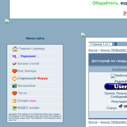
Общайтесь,
ищ
[
Н
Меню сайта
1
Страница
1
из
1
Главная страница
Форум
»
Форум *ПОЛЬЗОВА
..::
Гороскоп
::..
фотограф на свад
Каталог статей
foto5zve
Блог блогера
Старенький
Форум
Рядовой
Фотоальбом
Тесты
Группа: Польз
Сообщени
Онлайн
игры
Репутация
ВИДЕО онлайн
Статус:
заходите
This feature is for Premium users only!
аналог
This feature is for Premium users only!
или
This feature is
for Premium users only!
This feature is for Premium users
only!
тут
Форум
»
Форум *ПОЛЬЗОВА