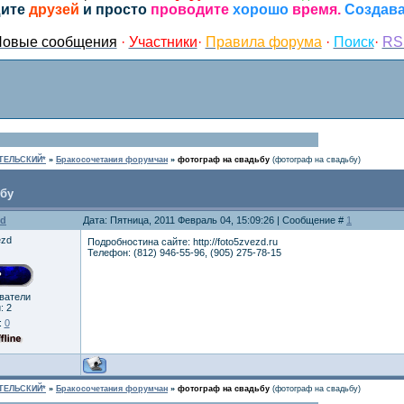
ите
друзей
и просто
проводите
хорошо
время.
Создава
овые сообщения
·
Участники
·
Правила форума
·
Поиск
·
RS
ТЕЛЬСКИЙ*
»
Бракосочетания форумчан
»
фотограф на свадьбу
(фотограф на свадьбу)
ьбу
zd
Дата: Пятница, 2011 Февраль 04, 15:09:26 | Сообщение #
1
Подробностина сайте: http://foto5zvezd.ru
Телефон: (812) 946-55-96, (905) 275-78-15
ователи
й:
2
:
0
ТЕЛЬСКИЙ*
»
Бракосочетания форумчан
»
фотограф на свадьбу
(фотограф на свадьбу)