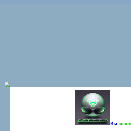
Вы
вошл