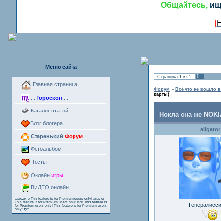
Общайтесь,
ищ
[
Н
Меню сайта
1
Страница
1
из
1
Главная страница
Форум
»
Всё что не вошло 
карты)
..::
Гороскоп
::..
Каталог статей
Нокла она же NOKI
Блог блогера
aligator
Старенький
Форум
Фотоальбом
Тесты
Онлайн
игры
ВИДЕО онлайн
заходите
This feature is for Premium users only!
аналог
This feature is for Premium users only!
или
This feature is
Генералисс
for Premium users only!
This feature is for Premium users
only!
тут