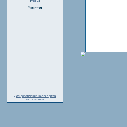
[
АВТО
]
Мини- чат
Для добавления необходима
авторизация