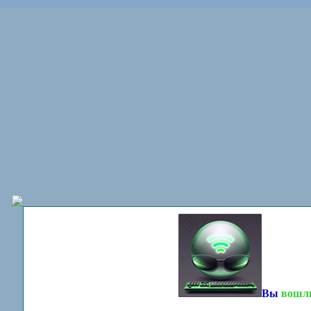
Вы
вошл