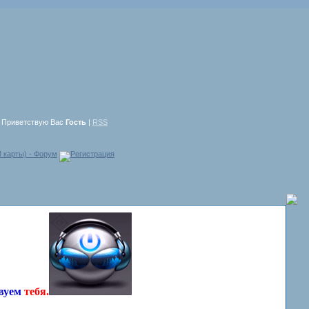
Приветствую Вас
Гость
|
RSS
 карты) - Форум
Регистрация
твуем
тебя.