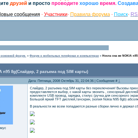
ите
друзей
и просто
проводите
хорошо
время.
Создава
овые сообщения
·
Участники
·
Правила форума
·
Поиск
·
RS
в основной форум.
»
Форум о мобильных телефонах и компьютерах
»
Нокла она же NOKIA n95
A n95 8g(Слайдер, 2 разъема под SIM карты)
Дата: Пятница, 2008 Октябрь 31, 22:04:36 | Сообщение #
1
Слайдер, 2 разъема под SIM карты без переключения! Вызовы прих
предоставляется выбор, с какой карты звонить , сенсорный дисплей
комплекте USB провод, зарядка, стилус (ручка для сенсорного экра
Большой яркий TFT дисплей,тачскрин, (копия Nokia N95 8gb) абсолю
В реальности же всем попадаются разные сборки лично я держал сб
имус