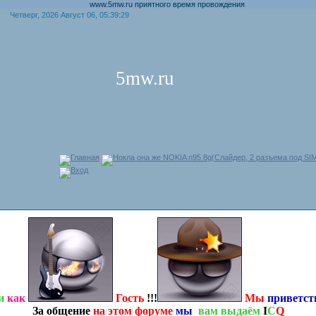
www.5mw.ru приятного время провождения
Четверг, 2026 Август 06, 05:39:29
5mw.ru
Главная
Нокла она же NOKIA n95 8g(Слайдер, 2 разъема под SIM
Вход
и
как
Гость
!!!
Мы
приветс
За общение
на этом форуме
мы
вам выдаём
I
C
Q