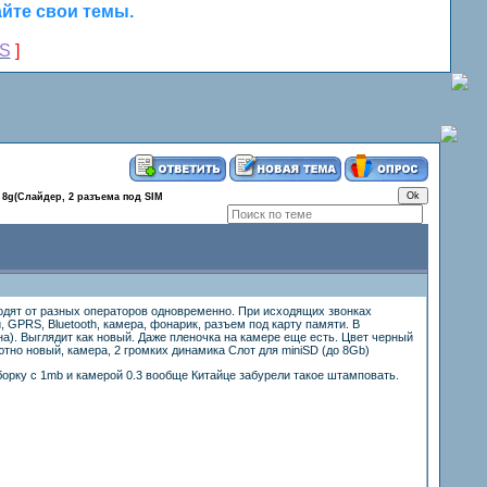
йте свои темы.
S
]
 8g(Слайдер, 2 разъема под SIM
одят от разных операторов одновременно. При исходящих звонках
, GPRS, Bluetooth, камера, фонарик, разъем под карту памяти. В
на). Выглядит как новый. Даже пленочка на камере еще есть. Цвет черный
тно новый, камера, 2 громких динамика Слот для miniSD (до 8Gb)
орку с 1mb и камерой 0.3 вообще Китайце забурели такое штамповать.