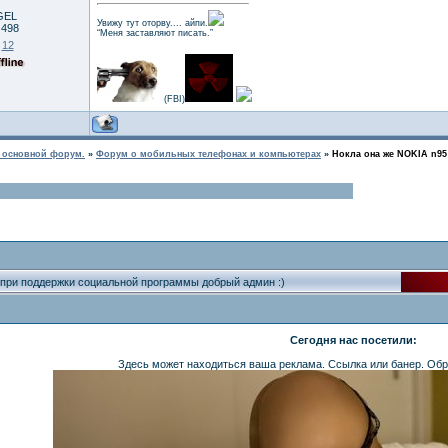
GEL
Увижу тут оторву.... айпи.
:
498
“Меня заставляют писать.”
:
12
(FBI)
в основной форум.
»
Форум о мобильных телефонах и компьютерах
»
Нокла она же NOKIA n95
 при поддержки социальной программы добрый админ :)
Сегодня нас посетили:
Здесь может находиться ваша реклама. Ссылка или банер. Обр