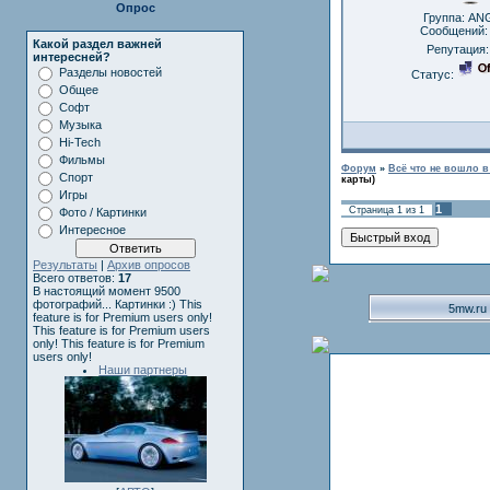
Опрос
Группа: AN
Сообщений
Какой раздел важней
Репутация
интересней?
Разделы новостей
Статус:
Общее
Софт
Музыка
Hi-Tech
Фильмы
Форум
»
Всё что не вошло 
Спорт
карты)
Игры
1
Страница
1
из
1
Фото / Картинки
Интересное
Результаты
|
Архив опросов
Всего ответов:
17
В настоящий момент 9500
фотографий... Картинки :)
This
5mw.ru
feature is for Premium users only!
This feature is for Premium users
only!
This feature is for Premium
users only!
Наши партнеры