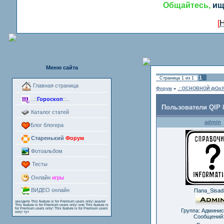
Общайтесь,
ищ
[
Н
Меню сайта
1
Страница
1
из
1
Главная страница
Форум
»
.::ОСНОВНОЙ фОрУ
..::
Гороскоп
::..
Пользователи QIP 8
Каталог статей
admin
Блог блогера
Старенький
Форум
Фотоальбом
Тесты
Онлайн
игры
ВИДЕО онлайн
Папа_Sisad
заходите
This feature is for Premium users only!
аналог
This feature is for Premium users only!
или
This feature is
for Premium users only!
This feature is for Premium users
Группа: Админи
only!
тут
Сообщений