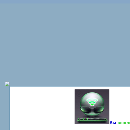
Вы
вошл