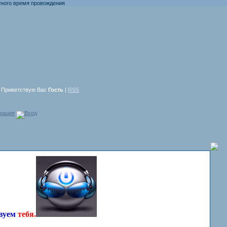
 время провождения
Приветствую Вас
Гость
|
RSS
рация
Вход
твуем
тебя.