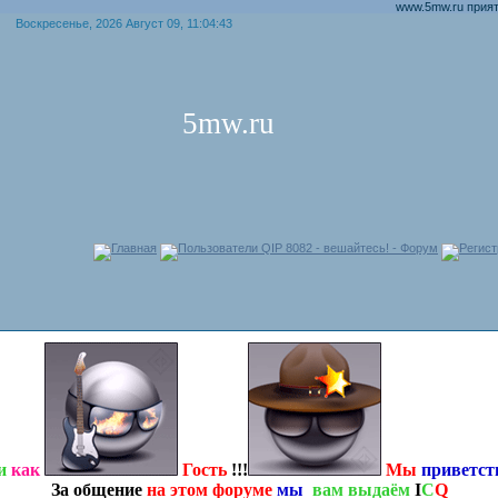
www.5mw.ru приятного
Воскресенье, 2026 Август 09, 11:04:43
5mw.ru
Главная
Пользователи QIP 8082 - вешайтесь! - Форум
Регист
и
как
Гость
!!!
Мы
приветс
За общение
на этом форуме
мы
вам выдаём
I
C
Q