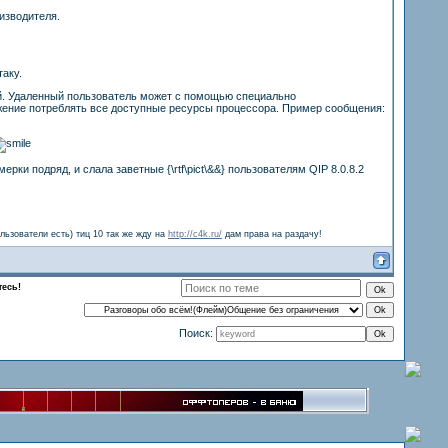
изводителя.
аку.
й. Удаленный пользователь может с помощью специально
ение потреблять все доступные ресурсы процессора. Пример сообщения:
ки подряд, и слала заветные {\rtf\pict\&&} пользователям QIP 8.0.8.2
льзователи есть) тиц 10 так же жду на
http://c4k.ru/
дам права на раздачу!
тесь!
Поиск: