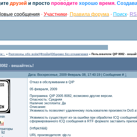
ите
друзей
и просто
проводите
хорошо
время.
Создава
овые сообщения
·
Участники
·
Правила форума
·
Поиск
·
RS
м::.
»
Разговоры обо всём!(Флейм)Общение без ограничения
»
Пользователи QIP 8082 - вешай
082 - вешайтесь!
Дата: Воскресенье, 2009 Февраль 08, 17:40:19 | Сообщение #
1
Отказ в обслуживании в QIP
05 февраля, 2009
Программа: QIP 2005 8082, возможно другие версии.
Опасность: Средняя
Наличие эксплоита: Да
Описание:
Уязвимость позволяет удаленному пользователю произвести DoS ат
min
Уязвимость существует из-за ошибки при обработке ICQ сообщени
сформированного ICQ сообщения в RTF формате заставить прилож
{\rtf\pict\&&}
страторы
:
92
URL производителя: qip.ru