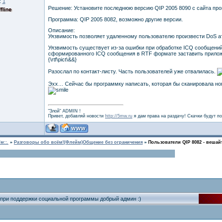
:
1
Решение: Установите последнюю версию QIP 2005 8090 с сайта про
Программа: QIP 2005 8082, возможно другие версии.
Описание:
Уязвимость позволяет удаленному пользователю произвести DoS ат
Уязвимость существует из-за ошибки при обработке ICQ сообщени
сформированного ICQ сообщения в RTF формате заставить прилож
{\rtf\pict\&&}
Разослал по контакт-листу. Часть пользователей уже отвалилась.
Эхх… Сейчас бы программку написать, которая бы сканировала номер
"Злой" ADMIN !
Привет, добавляй новости
http://5mw.ru
я дам права на раздачу! Скачки будут по
м::.
»
Разговоры обо всём!(Флейм)Общение без ограничения
»
Пользователи QIP 8082 - вешай
 при поддержки социальной программы добрый админ :)