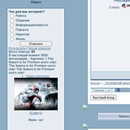
Репутация
Опрос
Статус:
Что для вас интернет?
Работа
Общение
Информация/новости
Порнуха
Наркотик
Жизнь
Результаты
|
Архив опросов
Всего ответов:
83
В настоящий момент 9500
фотографий... Картинки :)
This
feature is for Premium users only!
This feature is for Premium users
only!
This feature is for Premium
users only!
Наши партнеры
Форум
»
.::ОСНОВНОЙ фОрУ
1
Страница
1
из
1
[
Gallery
]
5mw.ru
Мини- чат