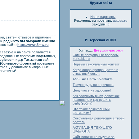
Друзья сайта
Наши партнеры
Рекомендуем посетить:
autoss.ru
заходим! :)
ий, статей, отзывов и огромный
Интересная ИНФО
и рады что вы выбрали именно
ашем сайте
http://www.5mw.ru
!
Ух ты.....
Девушки красотки
е свежие и на сайте появляются
Самые популярные вопросы
вредоносных программ подставных,
zorkabiz.ru
ogle.com
и д.р Так же наш сайт
(большого формата)
посещайте
Первый сексуальный контакт
ться! Добавляйте в избранные!
Когда ссора превращается в
ователям!
страстный секс...
ANSII Art Harrix Vkantakte
Такую грудь не спрячешь
Целуйтесь на здоровье!
Как засушить рыбу, совет как
правельно и где сушить
рыбу(воблу)
Что такое сексуальный
фетишизм?
Сексуальная революция в твоей
постели
АКТИВАЦИЯ ТЕКУЩЕГО
ШАБЛОНА
Сайт понижен в выдаче за