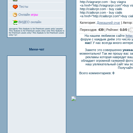
http://viagrarpr.com - buy viagra
<a href="http://viagrarpr.com">buy v
Тесты
http://cialisrpr.com - buy cialis
http://cialisrpr.com - buy cialis
Онлайн
игры
<a href="http://cialisrpr.com">buy cia
ВИДЕО онлайн
Категория:
Домашний очаг
| Автор
заходите
This feature is for Premium users only!
аналог
Переходов:
439
| Рейтинг:
0.0
/
0
|
This feature is for Premium users only!
или
This feature is
for Premium users only!
This feature is for Premium users
only!
тут
На нашем любимом сайте
http
форум с каждым днём это число 
нас!
У нас всегда много интер
Мини-чат
Замете это совершенно
уника
моментально! Так же прошу вас з
рекламы которая навредит ваш
обладает огромной галереей фот
наш увлекательный сайт мы вс
Получайте
Всего комментариев:
0