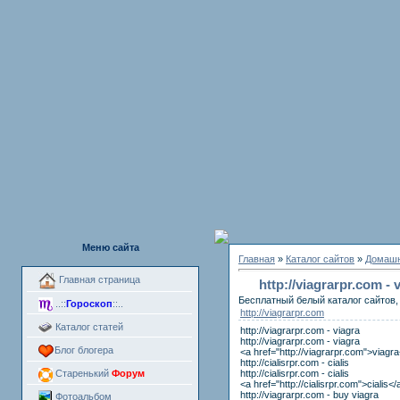
Меню сайта
Главная
»
Каталог сайтов
»
Домашн
Главная страница
http://viagrarpr.com -
Бесплатный белый каталог сайтов, 
..::
Гороскоп
::..
http://viagrarpr.com
Каталог статей
http://viagrarpr.com - viagra
http://viagrarpr.com - viagra
Блог блогера
<a href="http://viagrarpr.com">viagr
http://cialisrpr.com - cialis
http://cialisrpr.com - cialis
Старенький
Форум
<a href="http://cialisrpr.com">cialis</
http://viagrarpr.com - buy viagra
Фотоальбом