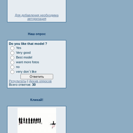
Для добавления необходима
авторизация
Наш опрос
Do you like that model ?
Yes
Very good
Best model
want more fotos
no
very don`t like
Результаты
|
Архив опросов
Всего ответов:
30
Кликай!