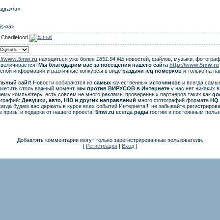
iagra</a>
lis</a>
:
Charliefoori
://www.5mw.ru
находиться уже более
1851.94 Mb
новостей, файлов, музыки, фотограф
увеличивается!
Мы благодарим вас за посещения нашего сайта
http://www.5mw.ru
есной информации и различные конкурсы в виде
раздачи
icq
номерков
и только на н
льный сайт
! Новости собираются из
самых
качественных
источнико
в и всегда самы
аметить столь важный момент,
мы против ВИРУСОВ в Интернете
у нас нет никаких 
ему компьютеру, есть совсем не много рекламы проверенных партнеров таких как
go
ографий:
Девушки, авто, НЮ и других направлений
много фотографий формата
HQ 
егда будем вас держать в курсе всех событий Интернета!!! не забывайте регистрирова
 призы и подарки от нашего проекта!
5mw.ru
всегда
рады
гостям и постоянным польз
Добавлять комментарии могут только зарегистрированные пользователи.
[
Регистрация
|
Вход
]