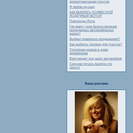
переоптимизацию текстов
Я люблю музыку
КАК ВЫБРАТЬ ПОДВЕСНОЙ
ЛОДОЧНЫЙ МОТОР
Пригороды Ялты
Где живут тени былого величия
легендарных автомобильных
марок?
Выбрал правильно кондиционер?
Как выбрать теплицу для участка?
Утепление кровли в доме
деревянном
Взял кредит под залог автомобиля
Срочная печать визиток это
просто
Ваша реклама