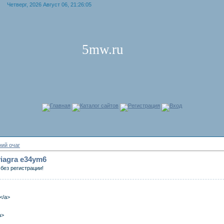
Четверг, 2026 Август 06, 21:26:05
5mw.ru
Главная
Каталог сайтов
Регистрация
Вход
ий очаг
 viagra e34ym6
без регистрации!
a</a>
a>