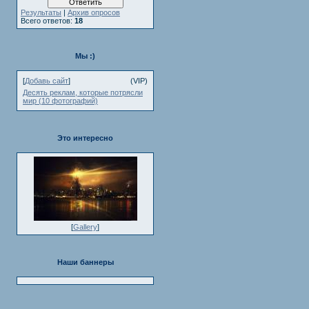
Результаты
|
Архив опросов
Всего ответов:
18
Мы :)
[
Добавь сайт
]
(VIP)
Десять реклам, которые потрясли
мир (10 фотографий)
Это интересно
[
Gallery
]
Наши баннеры