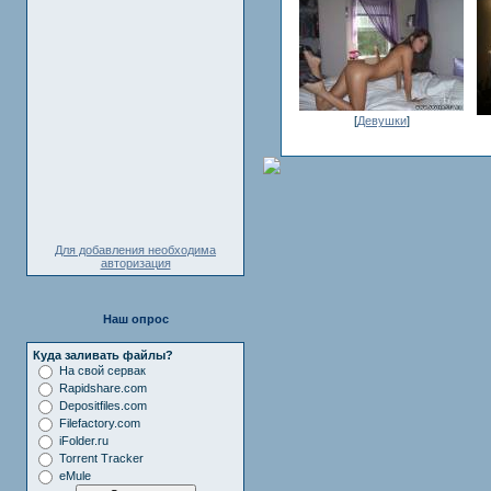
[
Девушки
]
Для добавления необходима
авторизация
Наш опрос
Куда заливать файлы?
На свой сервак
Rapidshare.com
Depositfiles.com
Filefactory.com
iFolder.ru
Torrent Tracker
eMule