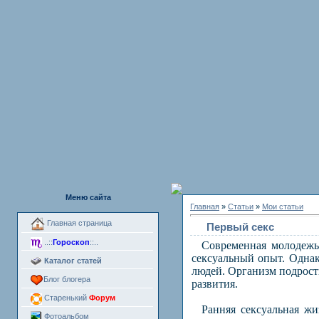
Меню сайта
Главная
»
Статьи
»
Мои статьи
Главная страница
Первый секс
..::
Гороскоп
::..
Современная молодежь с
сексуальный опыт. Однак
Каталог статей
людей. Организм подростк
Блог блогера
развития.
Старенький
Форум
Ранняя сексуальная жиз
Фотоальбом