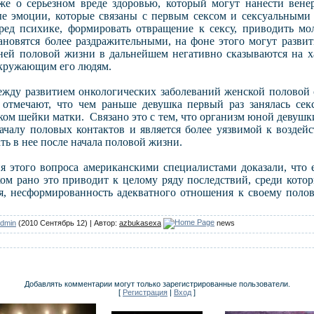
же о серьезном вреде здоровью, который могут нанести вене
ые эмоции, которые связаны с первым сексом и сексуальным
ред психике, формировать отвращение к сексу, приводить м
ановятся более раздражительными, на фоне этого могут развит
ней половой жизни в дальнейшем негативно сказываются на ха
окружающим его людям.
ежду развитием онкологических заболеваний женской половой 
отмечают, что чем раньше девушка первый раз занялась се
ком шейки матки. Связано это с тем, что организм юной девушки
ачалу половых контактов и является более уязвимой к воздей
ть в нее после начала половой жизни.
 этого вопроса американскими специалистами доказали, что 
м рано это приводит к целому ряду последствий, среди кото
я, несформированность адекватного отношения к своему полов
dmin
(2010 Сентябрь 12) | Автор:
azbukasexa
news
Добавлять комментарии могут только зарегистрированные пользователи.
[
Регистрация
|
Вход
]