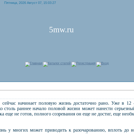
Пятница, 2026 Август 07, 15:03:27
5mw.ru
Главная
Каталог статей
Регистрация
Вход
ейчас начинает половую жизнь достаточно рано. Уже в 12 
о столь раннее начало половой жизни может нанести серьезн
а еще не готов, полного созревания он еще не достиг, еще необх
нь у многих может приводить к разочарованию, вплоть до 