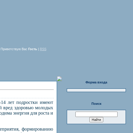
Приветствую Вас
Гость
|
RSS
Форма входа
-14 лет подростки имеют
Поиск
ый вред здоровью молодых
одима энергия для роста и
неприятия, формированию