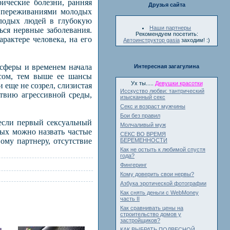
рические болезни, ранняя
Друзья сайта
и переживаниями молодых
олодых людей в глубокую
Наши партнеры
ься нервные заболевания.
Рекомендуем посетить:
рактере человека, на его
Автоинструктор gasia
заходим! :)
сферы и временем начала
Интересная загагулина
ксом, тем выше ее шансы
Ух ты.....
Девушки красотки
 еще не созрел, слизистая
Исскуство любви: тантрический
ствию агрессивной среды,
изысканный секс
Секс и возраст мужчины
Бои без правил
если первый сексуальный
Молчаливый муж
рых можно назвать частые
СЕКС ВО ВРЕМЯ
ому партнеру, отсутствие
БЕРЕМЕННОСТИ
Как не остыть к любимой спустя
года?
Фингеринг
Кому доверить свои нервы?
Азбука эротической фотографии
Как снять деньги с WebMoney
часть II
Как сравнивать цены на
строительство домов у
застройщиков?
КАК ВЫБРАТЬ ПОДВЕСНОЙ