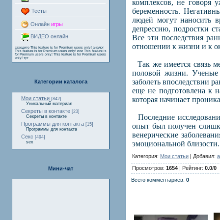
комплексов, не говоря у
беременность. Негативн
Тесты
людей могут наносить в
Онлайн
игры
депрессию, подростки ст
Все эти последствия ран
ВИДЕО онлайн
отношении к жизни и к 
заходите
This feature is for Premium users only!
аналог
This feature is for Premium users only!
или
This feature is
for Premium users only!
This feature is for Premium users
only!
тут
Так же имеется связь м
половой жизни. Ученые 
заболеть впоследствии ра
Категории каталога
еще не подготовлена к н
которая начинает проника
Мои статьи
[842]
Уникальный материал
Секреты в контакте
[23]
Последние исследования
Секреты в контакте
Программы для контакта
опыт был получен слишко
[15]
Программы для контакта
венерические заболевани
Секс
[494]
эмоциональной близости.
sex
Категория:
Мои статьи
| Добавил:
a
Просмотров:
1654
| Рейтинг:
0.0
/
0
Мини-чат
Всего комментариев:
0