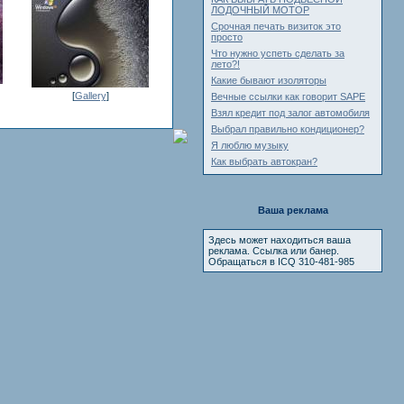
ЛОДОЧНЫЙ МОТОР
Срочная печать визиток это
просто
Что нужно успеть сделать за
лето?!
Какие бывают изоляторы
[
Gallery
]
Вечные ссылки как говорит SAPE
Взял кредит под залог автомобиля
Выбрал правильно кондиционер?
Я люблю музыку
Как выбрать автокран?
Ваша реклама
Здесь может находиться ваша
реклама. Ссылка или банер.
Обращаться в ICQ 310-481-985