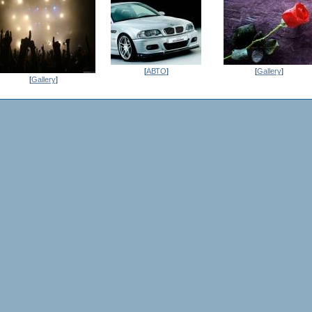
[
АВТО
]
[
Gallery
]
[
Gallery
]