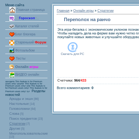
Меню сайта
Главная страница
Главная
»
Онлайн игры
»
Стратегии
..::
Гороскоп
::..
Переполох на ранчо
Каталог статей
Эта игра-бегалка с экономическим уклоном познак
Чтобы наладить дела на ферме вам нужно четко п
Блог блогера
покупайте новых животных и улучшайте оборудован
Старенький
Форум
Фотоальбом
Скачать для
PC
Тесты
Онлайн
игры
ВИДЕО онлайн
Счетчики
:
964
/
433
заходите
This feature is for Premium
users only!
аналог
This feature is for
Premium users only!
или
This feature is
Всего комментариев
:
0
for Premium users only!
This feature is for
Разделы
Premium users only!
тут
новостей
Аркады и экшн
[86]
Настольные
[14]
Головоломки
[64]
Слова
[5]
Поиск предметов
[23]
Стратегии
[7]
Другие
[5]
Многопользовательские
[13]