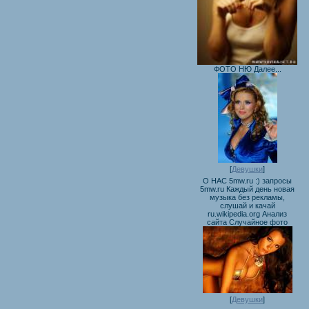
ФОТО НЮ Далее...
[
Девушки
]
О НАС 5mw.ru :) запросы
5mw.ru Каждый день новая
музыка без рекламы,
слушай и качай
ru.wikipedia.org Анализ
сайта Случайное фото
[
Девушки
]