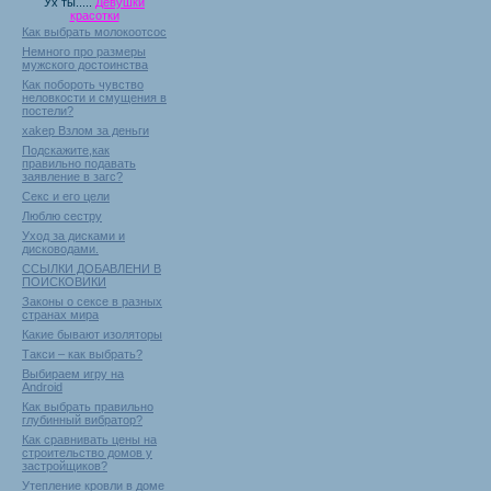
Ух ты.....
Девушки
красотки
Как выбрать молокоотсос
Немного про размеры
мужского достоинства
Как побороть чувство
неловкости и смущения в
постели?
xakep Взлом за деньги
Подскажите,как
правильно подавать
заявление в загс?
Секс и его цели
Люблю сестру
Уход за дисками и
дисководами.
ССЫЛКИ ДОБАВЛЕНИ В
ПОИСКОВИКИ
Законы о сексе в разных
странах мира
Какие бывают изоляторы
Такси – как выбрать?
Выбираем игру на
Android
Как выбрать правильно
глубинный вибратор?
Как сравнивать цены на
строительство домов у
застройщиков?
Утепление кровли в доме