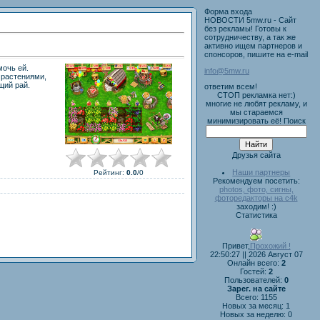
Форма входа
НОВОСТИ 5mw.ru - Сайт
без рекламы!
Готовы к
сотрудничеству, а так же
активно ищем партнеров и
спонсоров, пишите на e-mail
мочь ей.
info@5mw.ru
 растениями,
щий рай.
ответим всем!
СТОП рекламка нет:)
многие не любят рекламу, и
мы стараемся
минимизировать её!
Поиск
Друзья сайта
Наши партнеры
Рейтинг
:
0.0
/
0
Рекомендуем посетить:
photos, фото, сигны,
фоторедакторы на c4k
заходим! :)
Статистика
Привет,
Прохожий !
22:50:27 || 2026 Август 07
Онлайн всего:
2
Гостей:
2
Пользователей:
0
Зарег. на сайте
Всего: 1155
Новых за месяц: 1
Новых за неделю: 0