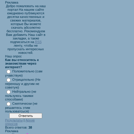
Реклама
Добро пожаловать на наш
портал На нашем сайте
ежедневно публикуются
десятки качественных и
свежих материалов,
которые Вы можете
скачать абсолютно
бесплатно. Рекомендуем
Вам добавить Наш сайт в
закладки, а также
подписаться на
RSS
ленту, чтобы не
пропускать интересных
новостей.
Наш опрос
Как вы относитесь к
знакомствам через
интернет?
Положительно (сам
учавствую)
Отрицательно (Не
переношу и другим не
советую)
Нейтрально (не
пользуюсь такими
способами)
Скептически (не
решаетесь этим
пользоватсься)
Результаты
|
Архив
опросов
Всего ответов:
38
Реклама