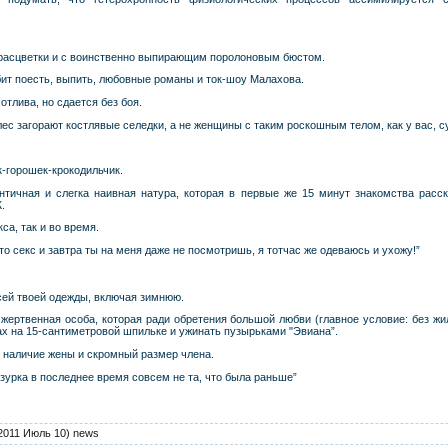
 расцветки и с воинственно выпирающим поролоновым бюстом.
бит поесть, выпить, любовные романы и ток-шоу Малахова.
отлива, но сдается без боя.
ес загорают костлявые селедки, а не женщины с таким роскошным телом, как у вас, с
к-горошек-крокодильчик.
тичная и слегка наивная натура, которая в первые же 15 минут знакомства расска
.
кса, так и во время.
то секс и завтра ты на меня даже не посмотришь, я тотчас же одеваюсь и ухожу!”
всей твоей одежды, включая зимнюю.
жертвенная особа, которая ради обретения большой любви (главное условие: без 
ах на 15-сантиметровой шпильке и ужинать пузырьками "Эвиана”.
ь наличие жены и скромный размер члена.
зурка в последнее время совсем не та, что была раньше”
2011 Июль 10) news