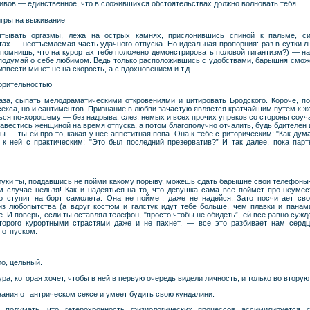
тивов — единственное, что в сложившихся обстоятельствах должно волновать тебя.
игры на выживание
тывать оргазмы, лежа на острых камнях, прислонившись спиной к пальме, си
ах — неотъемлемая часть удачного отпуска. Но идеальная пропорция: раз в сутки л
 помнишь, что на курортах тебе положено демонстрировать половой гигантизм?) — на
 подумай о себе любимом. Ведь только расположившись с удобствами, барышня сможе
извести минет не на скорость, а с вдохновением и т.д.
орительностью
аза, сыпать мелодраматическими откровениями и цитировать Бродского. Короче, п
секса, но и сантиментов. Признание в любви зачастую является кратчайшим путем к ж
ься по-хорошему — без надрыва, слез, немых и всех прочих упреков со стороны соу
авестись женщиной на время отпуска, а потом благополучно отчалить, будь бдителен и
ы — ты ей про то, какая у нее аппетитная попа. Она к тебе с риторическим: "Как ду
 к ней с практическим: "Это был последний презерватив?” И так далее, пока пар
луки ты, поддавшись не пойми какому порыву, можешь сдать барышне свои телефоны-
 случае нельзя! Как и надеяться на то, что девушка сама все поймет про неумес
 ступит на борт самолета. Она не поймет, даже не надейся. Зато посчитает св
из любопытства (а вдруг костюм и галстук идут тебе больше, чем плавки и панама
 И поверь, если ты оставлял телефон, "просто чтобы не обидеть”, ей все равно сужд
оторого курортными страстями даже и не пахнет, — все это разбивает нам сердц
 отпуском.
ло, цельный.
ура, которая хочет, чтобы в ней в первую очередь видели личность, и только во втор
ания о тантрическом сексе и умеет будить свою кундалини.
 подумать, что гeтepoxpoннocть физиoлoгичecкиx пpoцeccoв accимилиpyeтcя 