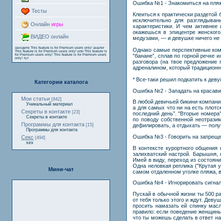
Ошибка №1 - Знакомиться на пля
Тесты
Клеиться к практически раздетой
исключительно для разглядыва
Онлайн
игры
характеристики. И чем активнее
окажешься в эпицентре женского
ВИДЕО онлайн
медузами, — и девушке ничего не
заходите
This feature is for Premium users only!
аналог
Однако самые перспективные ком
This feature is for Premium users only!
или
This feature is
for Premium users only!
This feature is for Premium users
"банане”, сплав по горной речке
only!
тут
разговора (на твое предложение 
адреналином, который традиционн
* Все-таки решил подкатить к дев
Категории каталога
Ошибка №2 - Западать на красав
Мои статьи
[842]
В любой девичьей бикини-компании
Уникальный материал
а для самых что ни на есть плотск
Секреты в контакте
[23]
последний день”. "Вторые номера
Секреты в контакте
по поводу собственной неотразим
Программы для контакта
[15]
дефилировать, а отдыхать — получ
Программы для контакта
Ошибка №3 - Говорить на запрещ
Секс
[494]
sex
В контексте курортного общения
залихватский настрой. Барышня, 
Имей в виду, переход из состояни
Одна неловкая реплика ("Крутая 
Мини-чат
самом отдаленном уголке пляжа, в
Ошибка №4 - Игнорировать сигна
Пускай в обычной жизни ты 500 р
от тебя только этого и ждут. Дев
просить намазать ей спинку масл
правило: если поведение женщины
что ты можешь сделать в ответ н