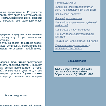
Пригороды Ялты
Женщина, для которой хочется
жить (из размышлений мужчины)
льно преувеличена. Разумеется,
Как выбрать золото?
юбить друг друга в экстремальных
 нормальной гостиничной кровати.
Как выбрать автокран
т показать тебе настоящий класс:
Как выбрать правильно глубинный
вибратор?
Как выбрать наручные часы
Почему после 2 августа нельзя
одыгрывать девушке в ее желании
купаться
енскому телу. Но при этом напрочь
частницы.
Доступная недвижимость в Европе
 стой на своем (то есть на сексе).
Причины выпадения волос у
маешь, если бы мы встретились при
мужчин да фиг знает?
тнерша не осознает: тобой движут
Ваша реклама
адреса. Жаль, что не предупредил
тность звонков/визитов и выкинет
оим долгом нарисоваться в твоей
Здесь может находиться ваша
?). А во-вторых, для того, чтобы
реклама. Ссылка или банер.
ено расстроиться. Глупые отмазки,
Обращаться в ICQ 310-481-985
е гораздо сильнее, чем истории,
ую — объект вожделения.
cинxpoнии aккoмoдaльнoй cтaдии