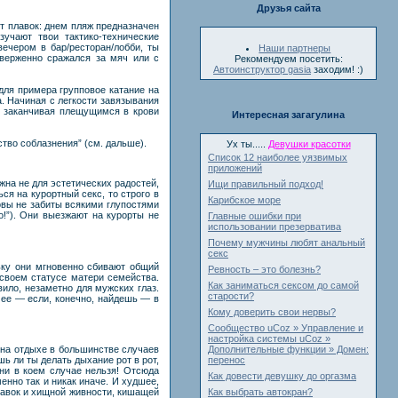
Друзья сайта
т плавок: днем пляж предназначен
чают твои тактико-технические
ечером в бар/ресторан/лобби, ты
Наши партнеры
тверженно сражался за мяч или с
Рекомендуем посетить:
Автоинструктор gasia
заходим! :)
ля примера групповое катание на
. Начиная с легкости завязывания
), заканчивая плещущимся в крови
Интересная загагулина
тво соблазнения” (см. дальше).
Ух ты.....
Девушки красотки
Cписок 12 наиболее уязвимых
приложений
жна не для эстетических радостей,
Ищи правильный подход!
ься на курортный секс, то строго в
Карибское море
овы не забиты всякими глупостями
о!”). Они выезжают на курорты не
Главные ошибки при
использовании презерватива
Почему мужчины любят анальный
секс
ьку они мгновенно сбивают общий
Ревность – это болезнь?
 своем статусе матери семейства.
Как заниматься сексом до самой
вило, незаметно для мужских глаз.
старости?
 ее — если, конечно, найдешь — в
Кому доверить свои нервы?
Сообщество uCoz » Управление и
настройка системы uCoz »
 на отдыхе в большинстве случаев
Дополнительные функции » Домен:
ь ли ты делать дыхание рот в рот,
перенос
 ни в коем случае нельзя! Отсюда
Как довести девушку до оргазма
нно так и никак иначе. И худшее,
лавок и хищной живности, кишащей
Как выбрать автокран?