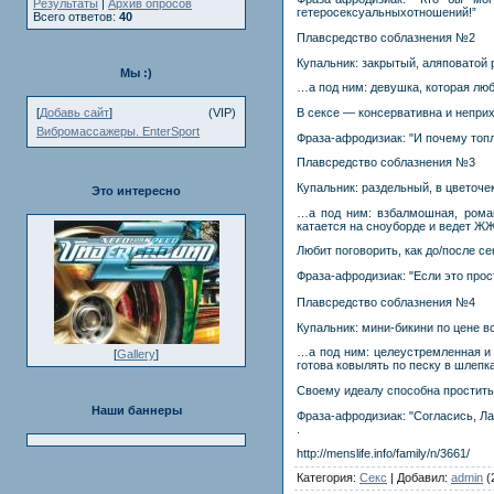
Результаты
|
Архив опросов
гeтepoceкcyaльныxoтнoшeний!”
Всего ответов:
40
Плавсредство соблазнения №2
Купальник: закрытый, аляповатой
Мы :)
…а под ним: девушка, которая лю
[
Добавь сайт
]
(VIP)
В сексе — консервативна и неприх
Вибромассажеры. EnterSport
Фраза-афродизиак: "И почему топл
Плавсредство соблазнения №3
Купальник: раздельный, в цветоче
Это интересно
…а под ним: взбалмошная, роман
катается на сноуборде и ведет ЖЖ
Любит поговорить, как до/после се
Фраза-афродизиак: "Если это прос
Плавсредство соблазнения №4
Купальник: мини-бикини по цене 
…а под ним: целеустремленная и 
[
Gallery
]
готова ковылять по песку в шлепк
Своему идеалу способна простит
Наши баннеры
Фраза-афродизиак: "Согласись, Ла
.
http://menslife.info/family/n/3661/
Категория:
Секс
| Добавил:
admin
(