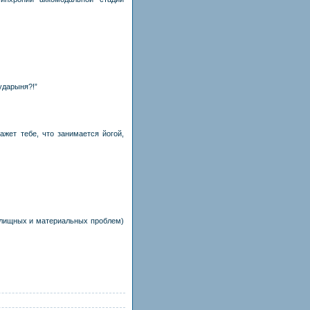
ударыня?!”
жет тебе, что занимается йогой,
жилищных и материальных проблем)