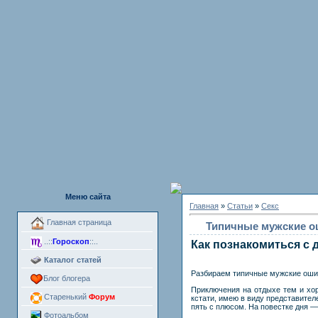
Меню сайта
Главная
»
Статьи
»
Секс
Главная страница
Типичные мужские о
..::
Гороскоп
::..
Как познакомиться с 
Каталог статей
Разбираем типичные мужские ошиб
Блог блогера
Приключения на отдыхе тем и хо
Старенький
Форум
кстати, имею в виду представител
пять с плюсом. На повестке дня —
Фотоальбом