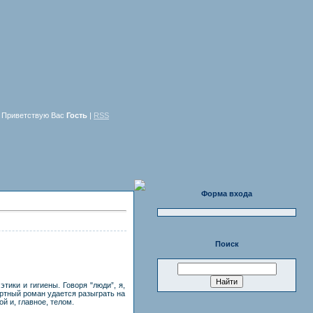
Приветствую Вас
Гость
|
RSS
Форма входа
Поиск
ки и гигиены. Говоря "люди”, я,
ортный роман удается разыграть на
й и, главное, телом.