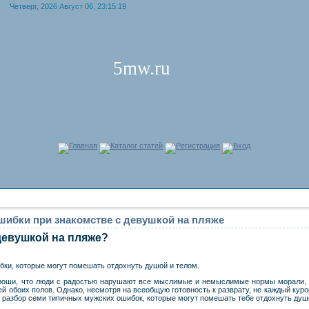
Четверг, 2026 Август 06, 23:15:19
5mw.ru
Главная
Каталог статей
Регистрация
Вход
шибки при знакомстве с девушкой на пляже
девушкой на пляже?
ки, которые могут помешать отдохнуть душой и телом.
роши, что люди с радостью нарушают все мыслимые и немыслимые нормы морали, эти
ей обоих полов. Однако, несмотря на всеобщую готовность к разврату, не каждый кур
 разбор семи типичных мужских ошибок, которые могут помешать тебе отдохнуть душо