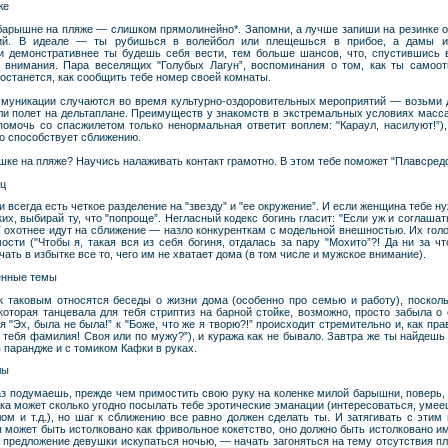
же
 барышне на пляже — слишком прямолинейно*. Запомни, а лучше запиши на резинке о
ний. В идеале — ты рубишься в волейбол или плещешься в прибое, а дамы изу
 и демонстративнее ты будешь себя вести, тем больше шансов, что, спустившись в
 внимания. Пара веселящих "Голубых Лагун”, воспоминания о том, как ты самоо
 останется, как сообщить тебе номер своей комнаты.
муникации случаются во время культурно-оздоровительных мероприятий — возьми д
 или полет на дельтаплане. Преимуществ у знакомств в экстремальных условиях масса
помочь со спасжилетом только ненормальная ответит воплем: "Караул, насилуют!”
о способствует сближению.
ушке на пляже? Научись налаживать контакт грамотно. В этом тебе поможет "Плавсредс
иц
 всегда есть четкое разделение на "звезду” и "ее окружение”. И если женщина тебе ну
их, выбирай ту, что "попроще”. Негласный кодекс богинь гласит: "Если уж и соглашат
” охотнее идут на сближение — назло конкуренткам с модельной внешностью. Их гол
ости ("Чтобы я, такая вся из себя богиня, отдалась за пару "Мохито”?! Да ни за чт
ать в избытке все то, чего им не хватает дома (в том числе и мужское внимание).
енные темы
 к таковым относятся беседы о жизни дома (особенно про семью и работу), поскол
которая танцевала для тебя стриптиз на барной стойке, возможно, просто забыла о
я "Эх, была не была!” к "Боже, что же я творю?!” происходит стремительно и, как пра
у тебя фамилия! Своя или по мужу?”), и куража как не бывало. Завтра же ты найдешь
 парандже и с томиком Кафки в руках.
лы
аз подумаешь, прежде чем примостить свою руку на коленке милой барышни, поверь,
ушка может сколько угодно посылать тебе эротические эманации (интересоваться, умееш
ом и т.д.), но шаг к сближению все равно должен сделать ты. И затягивать с этим
 может быть истолковано как фривольное кокетство, оно должно быть истолковано име
а предложение девушки искупаться ночью, — начать загоняться на тему отсутствия п