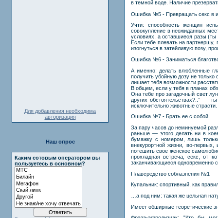
в темной воде. Наличие презерва
Ошибка №5 - Превращать секс в 
Учти: способность женщин испы
совокупление в неожиданных мест
условиях, а оставшиеся разы (ты
Если тебе плевать на партнершу,
изогнуться в затейливую позу, про
Ошибка №6 - Заниматься благотв
А именно: делать влюбленные гл
получить убойную дозу не только 
лишает тебя возможности расстат
В общем, если у тебя в планах обз
Она тебе про загадочный свет лун
других обстоятельствах?..” — ты
исключительно животные страсти.
Для добавления необходима
Ошибка №7 - Брать ее с собой
авторизация
За пару часов до неминуемой раз
раньше — этого делать ни в коем
бумажку с номером, лишь только
Наш опрос
внекурортной жизни, во-первых, 
потешить свое женское самолюбие.
прохладная встреча, секс, от к
Каким сотовым оператором вы
заканчивающиеся одновременно с
пользуетесь в основном?
Плавсредство соблазнения №1
Купальник: спортивный, как прави
…а под ним: такая же цельная нат
Имеет обширные теоретические зн
Фраза-афродизиак: "Кто бы мог