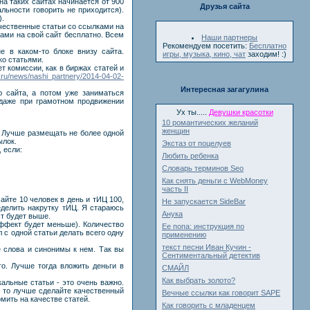
а таких сайтах начинается от 900
Друзья сайта
льности говорить не приходится).
).
чественные статьи со ссылками на
ами на свой сайт бесплатно. Всем
Наши партнеры
Рекомендуем посетить:
Бесплатно
е в каком-то блоке внизу сайта.
игры, музыка, кино, чат
заходим! :)
ко статьями.
т комиссии, как в биржах статей и
w.ru/news/nashi_partnery/2014-04-02-
Интересная загагулина
 сайта, а потом уже заниматься
 даже при грамотном продвижении
Ух ты.....
Девушки красотки
10 романтических желаний
женщин
е. Лучше размещать не более одной
ылок.
Экстаз от поцелуев
, если:
Любить ребенка
Словарь терминов Seo
Как снять деньги с WebMoney
часть II
йте 10 человек в день и тИЦ 100,
Не запускается SideBar
еделить накрутку тИЦ. Я стараюсь
Анука
ст будет выше.
эффект будет меньше). Количество
Ее попа: инструкция по
с одной статьи делать всего одну
применению
текст песни Иван Кучин -
е слова и синонимы к нем. Так вы
Сентиментальный детектив
го. Лучше тогда вложить деньги в
СМАЙЛ
Как выбрать золото?
альные статьи - это очень важно.
н, то лучше сделайте качественный
Вечные ссылки как говорит SAPE
омить на качестве статей.
Как говорить с младенцем