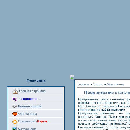
Меню сайта
Главная
»
Статьи
»
Мои статьи
Главная страница
Продвижение статьям
..::
Гороскоп
::..
Продвижение сайта статьями пр
называются контекстными. Так в
Каталог статей
быть близки по тематике к Вашему 
Продвижение сайта статьями
Продвижение статьями - это эфф
Блог блогера
поскольку расходы будут доволь
процентном соотношении: около 5
Старенький
Форум
позволит добиваться вывода сайта
Высокая стоимость статьи получае
Фотоальбом