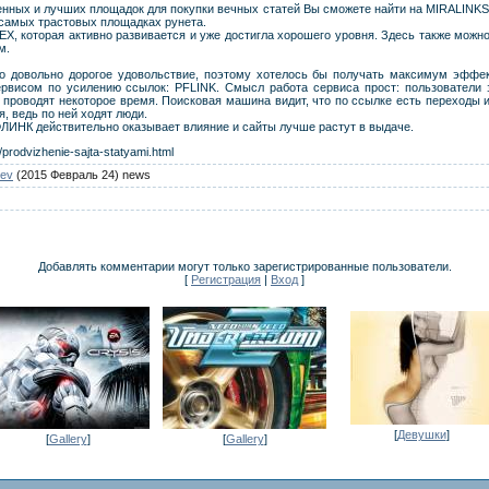
нных и лучших площадок для покупки вечных статей Вы сможете найти на MIRALINKS.
 самых трастовых площадках рунета.
X, которая активно развивается и уже достигла хорошего уровня. Здесь также можн
м.
о довольно дорогое удовольствие, поэтому хотелось бы получать максимум эффек
рвисом по усилению ссылок: PFLINK. Смысл работа сервиса прост: пользователи з
е проводят некоторое время. Поисковая машина видит, что по ссылке есть переходы и
, ведь по ней ходят люди.
ФЛИНК действительно оказывает влияние и сайты лучше растут в выдаче.
/prodvizhenie-sajta-statyami.html
ev
(2015 Февраль 24) news
Добавлять комментарии могут только зарегистрированные пользователи.
[
Регистрация
|
Вход
]
[
Девушки
]
[
Gallery
]
[
Gallery
]