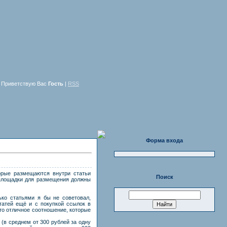
Приветствую Вас
Гость
|
RSS
Форма входа
орые размещаются внутри статьи
Поиск
 площадки для размещения должны
ько статьями я бы не советовал,
татей ещё и с покупкой ссылок в
то отличное соотношение, которые
 (в среднем от 300 рублей за одну