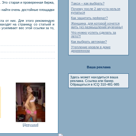
 Это старая и проверенная биржа,
Такси – как выбрать?
Почему после 2 августа нельзя
о найти очень достойные площадки
купаться
Как защитить реферат?
та от них. Для этого рекомендую
Женщина, для которой хочется
аходят на страницу со статьей и
жить (из размышлений мужчины)
 усиливает вес этой ссылки за то,
Что нужно успеть сделать за
лето?!
Как выбрать автокран?
Утепление кровли в доме
деревянном
Ваша реклама
Здесь может находиться ваша
реклама. Ссылка или банер.
Обращаться в ICQ 310-481-985
[
Девушки
]