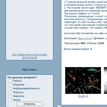
1. Самый большой выбор качестве
в которой можно купить статьи на
2. На втором месте идет WEBARTE
для размещения по хорошим цена
Улучшаем эффект от статей
Поскольку размещение статей эт
воспользоваться специальным се
переходят по ней на ваш сайт, гд
что она какбы настоящая и рабочая
Статистика говорит, что сервис П
источник http://zarabotat-na-sajte.ru
Категория:
Мои статьи
| Добавил:
n
Просмотров:
944
| Рейтинг:
0.0
/
0
Всего комментариев:
0
Для добавления необходима
авторизация
Наш опрос
Что для вас интернет?
Работа
Общение
Информация/новости
Порнуха
[
Gallery
]
Наркотик
Жизнь