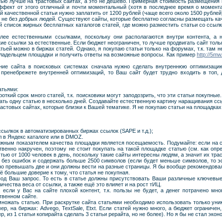
ью лучше на трастовых сайтах, а это не дешево. Примерная стоимость размещения н
эффект от этого отличный и почти моментальный (хотя в последнее время о момента
й качественной статьи нужно заплатить от 1200 рублей (чаще всего около 1500 рублей
ир не без добрых людей. Существуют сайты, которые бесплатно согласны размещать ка
й список жирных бесплатных каталогов статей, где можно разместить статьи со ссылк
лее естественными ссылками, поскольку они располагаются внутри контента, а н
е ссылки за естественные. Если бюджет неограничен, то лучше продвигать сайт толь
ьей можно в биржах статей. Однако, я покупаю статьи только на форумах, т.к. там не
владельцем площадки и получить ответы на возможные вопросы. Как пример
http://5m
ение сайта в поисковых системах сначала нужно сделать внутреннюю оптимизацию
пренебрежете внутренней оптимизаций, то Ваш сайт будет трудно входить в топ,
атьями:
откий срок много статей, т.к. поисковики могут заподозрить, что эти статьи покупны
ать одну статью в несколько дней. Создавайте естественную картину наращивания сс
растовых сайтах, которые близки к Вашей тематике. Я не покупаю статьи на площадках
сылкок в автоматизированных биржах ссылок (SAPE и т.д.);
л в Яндекс каталоге или в DMOZ.
важным показателем качества площадки является посещаемость. Подумайте: если на са
ственно накручен, поэтому не стоит покупать на такой площадке статью (см. как опр
ью от 1000 человек в день, поскольку такие сайты интересны людям, а значит их тра
, без ошибок и содержать больше 2500 символов (если будет меньше символов, то 
но превышать две и они должны вести на разные страницы. Я бы вообще рекомендовал 
ё большие доверие к тому, что статья не покупная.
под Ваш запрос. То есть в статье должны присутствовать Ваши различные ключевы
чества веса от ссылки, а также ещё это влияет и на рост тИЦ.
, если у Вас на сайте плохой контент, т.к. пользы не будет, а денег потрачено мно
твенном сайте.
змножать статью. При раскрутке сайта статьями необходимо использовать только уник
р, на биржах: Advego, TextSale, Etxt. Если статей нужно много, а бюджет ограниче
, из 1 статьи копирайта сделать 3 статьи рерайта, но не более). Но я бы не стал экон
и