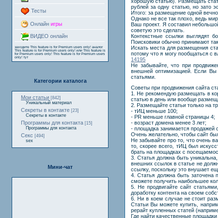
хорошую статью). Размещать стат
рублей за одну статью, но зато 
Тесты
Итого: за размещение одной вечно
Однако не все так плохо, ведь м
Онлайн
игры
Ваш проект. Я составил небольшо
советую это сделать.
Контекстные ссылки выглядят бо
ВИДЕО онлайн
Поисковики обычно принимают таки
Искать места для размещения стат
заходите
This feature is for Premium users only!
аналог
This feature is for Premium users only!
или
This feature is
потому что я могу пообщаться с 
for Premium users only!
This feature is for Premium users
only!
тут
14195
Не забывайте, что при продвиж
внешней оптимизацией. Если Вы 
статьями.
Категории каталога
Советы при продвижения сайта ст
1. Не рекомендую размещать в кор
Мои статьи
[842]
статью в день или вообще размещ
Уникальный материал
2. Размещайте статьи только на т
Секреты в контакте
[23]
- тИЦ меньше 100;
Секреты в контакте
- PR меньше главной страницы 4;
Программы для контакта
- возраст домена менее 3 лет;
[15]
Программы для контакта
- площадка занимается продажей с
Очень желательно, чтобы сайт бы
Секс
[494]
Не забывайте про то, что очень 
sex
то, скорее всего, тИЦ был искус
брать на площадках с посещаемост
3. Статья должна быть уникальна
внешних ссылок в статье не долж
Мини-чат
ссылку, поскольку это внушает ещ
4. Статья должна быть заточена 
сможете получить наибольшее коли
5. Не продвигайте сайт статьями
доработку контента на своем собс
6. Ни в коем случае не стоит ра
Статьи Вы можете купить, наприме
рерайт купленных статей (например
Где найти качественные площадк