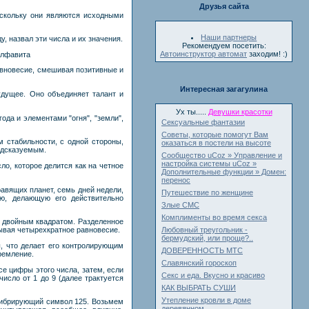
Друзья сайта
оскольку они являются исходными
Наши партнеры
, назвал эти числа и их значения.
Рекомендуем посетить:
Автоинструктор автомат
заходим! :)
 алфавита
равновесие, смешивая позитивные и
Интересная загагулина
удущее. Оно объединяет талант и
Ух ты.....
Девушки красотки
ода и элементами "огня", "земли",
Сексуальные фантазии
Советы, которые помогут Вам
м стабильности, с одной стороны,
оказаться в постели на высоте
едсказуемым.
Сообщество uCoz » Управление и
настройка системы uCoz »
ло, которое делится как на четное
Дополнительные функции » Домен:
перенос
равящих планет, семь дней недели,
Путешествие по женщине
ю, делающую его действительно
Злые СМС
Комплименты во время секса
о двойным квадратом. Разделенное
Любовный треугольник -
азывая четырехкратное равновесие.
бермудский, или проще?..
, что делает его контролирующим
ДОВЕРЕННОСТЬ МТС
ремление.
Славянский гороскоп
е цифры этого числа, затем, если
Секс и еда. Вкусно и красиво
исло от 1 до 9 (далее трактуется
КАК ВЫБРАТЬ СУШИ
Утепление кровли в доме
 вибрирующий символ 125. Возьмем
деревянном