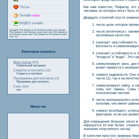
Как нам известно, Пифагор, его
Тесты
числами, из которых могут быть п
Онлайн
игры
Двадцать столетий спустя знамени
ВИДЕО онлайн
число цели, которое прояв
заходите
This feature is for Premium users only!
аналог
число антитезиса с такими
This feature is for Premium users only!
или
This feature is
for Premium users only!
This feature is for Premium users
негативные качества.
only!
тут
означает неустойчивость
веселость и символизируе
Категории каталога
означает устойчивость и п
"воздуха" и "воды". Это с
Мои статьи
[842]
символизирует риск, дост
Уникальный материал
может привести к неувере
Секреты в контакте
[23]
Секреты в контакте
символ надежности. Оно на
Программы для контакта
число (2), так и на нечетн
[15]
Программы для контакта
символизирует тайну, а та
Секс
[494]
семь нот гаммы. Семь о
sex
психическим числом.
число материального успе
пополам, оно имеет равные 
Мини-чат
символ всеобщего успеха
фактором, если оно развит
Для сокращения больших чисел в 
образуется 10 или более, сложит
значение полученного числа).
В качестве простого примера бер