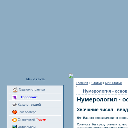
Меню сайта
Главная
»
Статьи
»
Мои статьи
Главная страница
Нумерология - осно
..::
Гороскоп
::..
Нумерология - 
Каталог статей
Значение чисел - вве
Блог блогера
Для Вашего ознакомления с основа
Старенький
Форум
Хотелось бы сразу отметить, чт
Фотоальбом
некоторое представление о скрыто