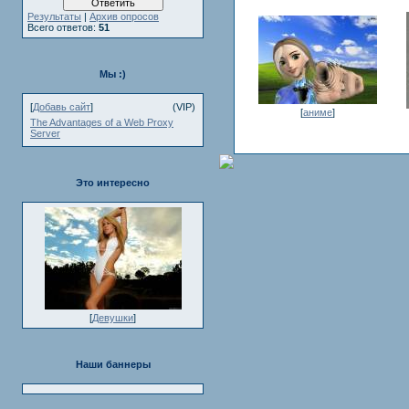
Результаты
|
Архив опросов
Всего ответов:
51
Мы :)
[
Добавь сайт
]
(VIP)
[
аниме
]
The Advantages of a Web Proxy
Server
Это интересно
[
Девушки
]
Наши баннеры