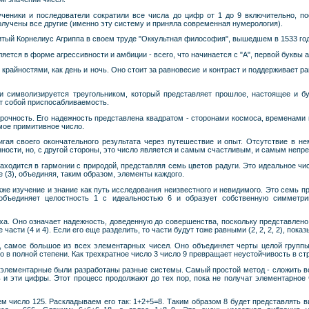
 ученики и последователи сократили все числа до цифр от 1 до 9 включительно, п
олучены все другие (именно эту систему и приняла современная нумерология).
тый Корнелиус Агриппа в своем труде "Оккультная философия", вышедшем в 1533 году
ляется в форме агрессивности и амбиции - всего, что начинается с "А", первой буквы
 крайностями, как день и ночь. Оно стоит за равновесие и контраст и поддерживает 
 и символизируется треугольником, который представляет прошлое, настоящее и б
т собой приспосабливаемость.
рочность. Его надежность представлена квадратом - сторонами космоса, временами г
амое примитивное число.
игая своего окончательного результата через путешествие и опыт. Отсутствие в не
нности, но, с другой стороны, это число является и самым счастливым, и самым непр
ходится в гармонии с природой, представляя семь цветов радуги. Это идеальное чис
ое (3), объединяя, таким образом, элементы каждого.
кже изучение и знание как путь исследования неизвестного и невидимого. Это семь п
бъединяет целостность 1 с идеальностью 6 и образует собственную симметри
ха. Оно означает надежность, доведенную до совершенства, поскольку представлен
части (4 и 4). Если его еще разделить, то части будут тоже равными (2, 2, 2, 2), пок
, самое большое из всех элементарных чисел. Оно объединяет черты целой группы
о в полной степени. Как трехкратное число 3 число 9 превращает неустойчивость в ст
элементарные были разработаны разные системы. Самый простой метод - сложить вс
ь и эти цифры. Этот процесс продолжают до тех пор, пока не получат элементарное ч
ем число 125. Раскладываем его так: 1+2+5=8. Таким образом 8 будет представлять