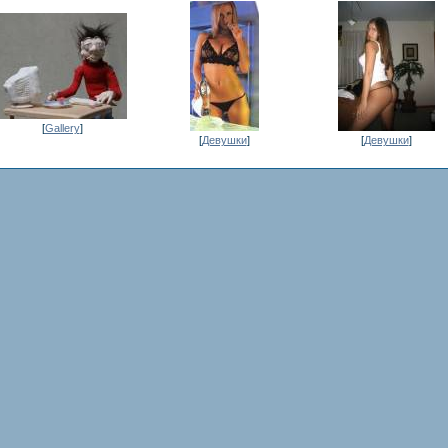
[
Gallery
]
[
Девушки
]
[
Девушки
]