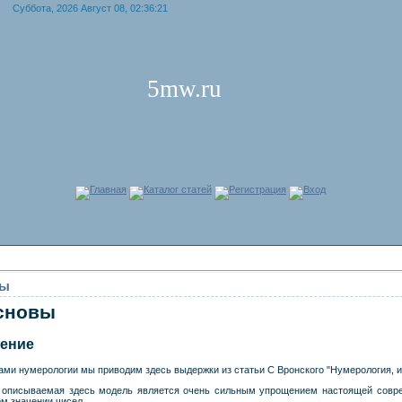
Суббота, 2026 Август 08, 02:36:21
5mw.ru
Главная
Каталог статей
Регистрация
Вход
вы
основы
дение
ми нумерологии мы приводим здесь выдержки из статьи С Вронского "Нумерология, ил
о описываемая здесь модель является очень сильным упрощением настоящей совре
м значении чисел.