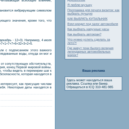
учитывающая всеобщее влияние,
Я люблю музыку
Программа для печати визиток: как
 становится вибрирующим символом
выбрать лучшую
КАК ВЫБРАТЬ КУПАЛЬНИК
ующего значения, кроме того, что
Взял кредит под залог автомобиля
Как выбрать наручные часы
Как выбрать автокран?
Что нужно успеть сделать за
декабрь - 12=3). Например, 4 июля
лето?!
4+7+1+7+7+6=32=3+2=5.
Где живут тени былого величия
али с подписанием этого важного
легендарных автомобильных
следованные воды, откуда он мог и
марок?
 от сопутствующих обстоятельств,
ирия, конец Первой мировой войны.
, чтобы видеть в перемирии шаг к
Ваша реклама
безопасности, которая находится в
Здесь может находиться ваша
реклама. Ссылка или банер.
 интересует, как присущие числам
Обращаться в ICQ 310-481-985
ебя. Некоторые даты находятся в