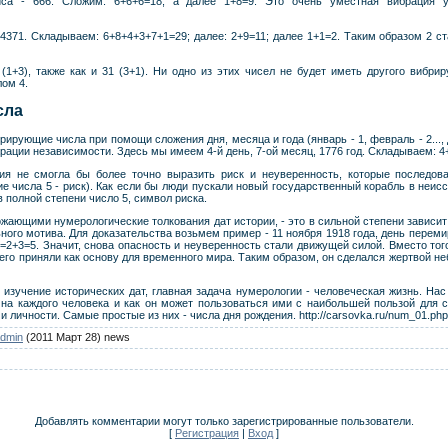
сиса - 666. Сложим: 6+6+6=18, а далее 1+8=9. Это очень уместная вибрация 
4371. Складываем: 6+8+4+3+7+1=29; далее: 2+9=11; далее 1+1=2. Таким образом 2
1+3), также как и 31 (3+1). Ни одно из этих чисел не будет иметь другого вибрир
ом 4.
сла
ирующие числа при помощи сложения дня, месяца и года (январь - 1, февраль - 2..., 
арации независимости. Здесь мы имеем 4-й день, 7-ой месяц, 1776 год. Складываем: 
ия не смогла бы более точно выразить риск и неуверенность, которые последов
е числа 5 - риск). Как если бы люди пускали новый государственный корабль в неис
в полной степени число 5, символ риска.
ожающими нумерологические толкования дат истории, - это в сильной степени зависит
ьного мотива. Для доказательства возьмем пример - 11 ноября 1918 года, день перем
2+3=5. Значит, снова опасность и неуверенность стали движущей силой. Вместо того
его приняли как основу для временного мира. Таким образом, он сделался жертвой не
изучение исторических дат, главная задача нумерологии - человеческая жизнь. Нас
на каждого человека и как он может пользоваться ими с наибольшей пользой для с
личности. Самые простые из них - числа дня рождения. http://carsovka.ru/num_01.php
dmin
(2011 Март 28) news
Добавлять комментарии могут только зарегистрированные пользователи.
[
Регистрация
|
Вход
]