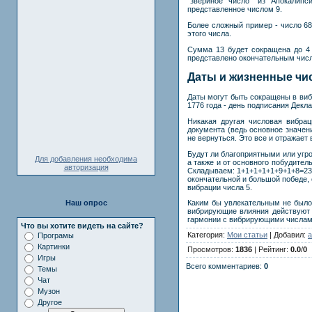
"звериное число" из Апокалип
представленное числом 9.
Более сложный пример - число 68
этого числа.
Сумма 13 будет сокращена до 4 (
представлено окончательным числ
Даты и жизненные чи
Даты могут быть сокращены в вибр
1776 года - день подписания Декл
Никакая другая числовая вибрац
документа (ведь основное значени
не вернуться. Это все и отражает 
Будут ли благоприятными или угр
Для добавления необходима
а также и от основного побудител
авторизация
Складываем: 1+1+1+1+1+9+1+8=23=
окончательной и большой победе, 
вибрации числа 5.
Наш опрос
Каким бы увлекательным не было 
вибрирующие влияния действуют 
гармонии с вибрирующими числами 
Что вы хотите видеть на сайте?
Категория:
Мои статьи
| Добавил:
a
Програмы
Картинки
Просмотров:
1836
| Рейтинг:
0.0
/
0
Игры
Всего комментариев:
0
Темы
Чат
Музон
Другое