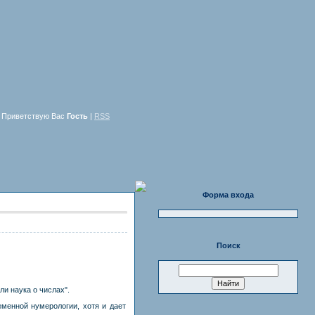
Приветствую Вас
Гость
|
RSS
Форма входа
Поиск
и наука о числах".
менной нумерологии, хотя и дает