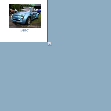
[
АВТО
]