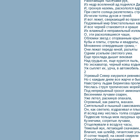
Работающих тысячами рук,
Из недр вселенной ад поднялся Д
И, грохнув наземь, раскололся вдр
При свете солнца разлетелись стр
Исчезли толпы духов и теней.
И вот лежит, сверкающий во прахе
Подземный мир блистательных ка
И все черней становится и краше
Их влажный и неправильный изло
О, эти расколовшиеся чаши,
Обломки звезд с оторванным кры
Кубы и плиты, стрелы и квадраты,
Мгновенно отвердевшие грома,--
Они лежат передо мной, разъяты
Одним усильем светлого ума.
Еще прохлада дышит вековая
Над грудью их, еще курится пыль,
Но экскаватор, черный ковш взды
Уж сыплет их, урча, в автомобиль.
2
Угрюмый Север хмурился ревниво
Но с каждым днем все жарче и бы
Навстречу льдам Берингова прол
Неслась струя тропических морей
Под непрерывный грохот аммонал
Весенними лучами озарен,
Уже летел, раскинув опахала,
Огромный, как ракета, махаон.
Сиятельный и пышный самозване
Он, как светило, вздрагивал и плы
И вслед ему неслась толпа создан
Подвесив тельца меж лазурных кр
Кузнечики, согретые лучами,
Отщелкивали в воздухе часы,
Тяжелый жук, летающий скачками,
Влачил, как шлейф, гигантские усы
И сотни тварей, на своей свирели
Однообразный поднимая вой,