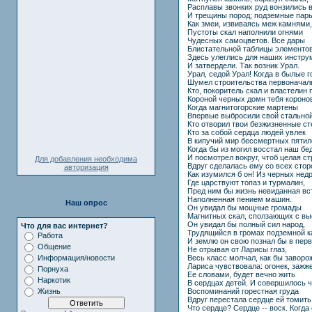
Расплавы звонких руд вонзились 
И трещины пород; подземные пар
Как змеи, извиваясь меж камнями,
Пустоты скал наполнили огнями
Чудесных самоцветов. Все дары
Блистательной таблицы элементо
Здесь улеглись для наших инстру
И затвердели. Так возник Урал.
Урал, седой Урал! Когда в былые 
Шумел строительства первоначал
Кто, покоритель скал и властелин 
Короной черных домн тебя короно
Когда магнитогорские мартены
Впервые выбросили свой стальной
Кто отворил твои безжизненные ст
Кто за собой сердца людей увлек
В кипучий мир бессмертных пятил
Когда бы из могил восстал наш бе
И посмотрел вокруг, чтоб целая с
Для добавления необходима
Вдруг сделалась ему со всех сторо
авторизация
Как изумился б он! Из черных нед
Где царствуют топаз и турмалин,
Пред ним бы жизнь невиданная вс
Наполненная пением машин.
Наш опрос
Он увидал бы мощные громады
Магнитных скал, сползающих с вы
Он увидал бы полный сил народ,
Что для вас интернет?
Трудящийся в громах подземной к
Работа
И землю он свою познал бы в первы
Общение
Не отрывая от Ларисы глаз,
Весь класс молчал, как бы заворо
Информация/новости
Лариса чувствовала: огонек, заж
Порнуха
Ее словами, будет вечно жить
Наркотик
В сердцах детей. И совершилось ч
Воспоминаний горестная груда
Жизнь
Вдруг перестала сердце ей томить
Что сердце? Сердце -- воск. Когда