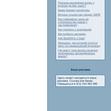
Причины выпадения волос у
мужчин да фиг знает?
Какие бывают изоляторы
Вечные ссылки как говорит SAPE
Как сравнивать цены на
строительство домов у
застройщиков?
Как говорить с младенцем
Как выбрать автокран
КАК ВЫБРАТЬ СУШИ
Женщина, для которой хочется
жить (из размышлений мужчины)
Где живут тени былого величия
легендарных автомобильных
марок?
Ваша реклама
Здесь может находиться ваша
реклама. Ссылка или банер.
Обращаться в ICQ 310-481-985