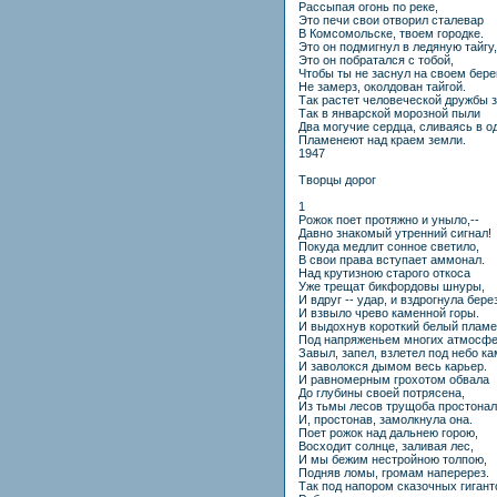
Рассыпая огонь по реке,
Это печи свои отворил сталевар
В Комсомольске, твоем городке.
Это он подмигнул в ледяную тайгу,
Это он побратался с тобой,
Чтобы ты не заснул на своем бере
Не замерз, околдован тайгой.
Так растет человеческой дружбы з
Так в январской морозной пыли
Два могучие сердца, сливаясь в о
Пламенеют над краем земли.
1947
Творцы дорог
1
Рожок поет протяжно и уныло,--
Давно знакомый утренний сигнал!
Покуда медлит сонное светило,
В свои права вступает аммонал.
Над крутизною старого откоса
Уже трещат бикфордовы шнуры,
И вдруг -- удар, и вздрогнула бере
И взвыло чрево каменной горы.
И выдохнув короткий белый плам
Под напряженьем многих атмосфе
Завыл, запел, взлетел под небо ка
И заволокся дымом весь карьер.
И равномерным грохотом обвала
До глубины своей потрясена,
Из тьмы лесов трущоба простонал
И, простонав, замолкнула она.
Поет рожок над дальнею горою,
Восходит солнце, заливая лес,
И мы бежим нестройною толпою,
Подняв ломы, громам наперерез.
Так под напором сказочных гигант