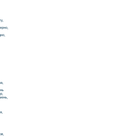
гу,
ерно,
дно,
за,
ень
р,
мень,
а,
ов,