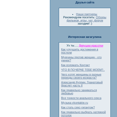
Друзья сайта
Наши партнеры
Рекомендуем посетить:
Обзоры
фильмов, игры, чат, форум
заходим! :)
Интересная загагулина
Ух ты.....
Девушки красотки
Как улучшить достижения в
постели
Мужчины против женщин - кто
умнее?
Как взломать Контакт
ЧТО В ПОЧЕРКЕ ТЕБЕ МОЕМ?..
Чего хотят женщины в разные
периоды своего возраста?
Александр Куприн. Гранатовый
браслет часть II
Как правильно заниматься
любовью
Все тонкости анального секса
Музыка vkontakte.ru
Как стать секс-гигантом?
Как правильно выбрать натяжной
потолок