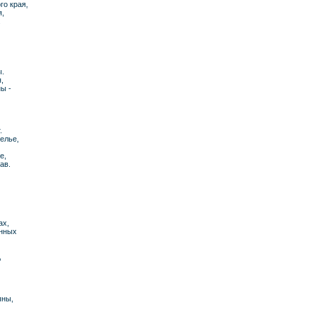
го края,
я,
.
ы.
,
ы -
.
елье,
е,
ав.
ах,
енных
,
ыны,