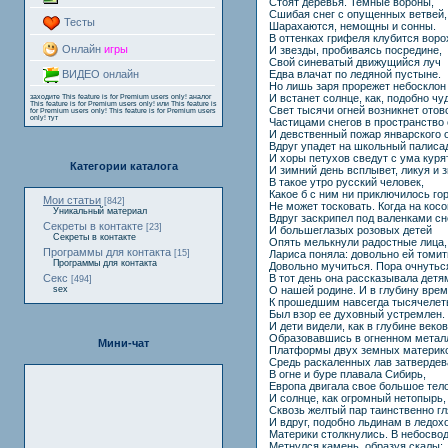
Стоят деревья. Темные вороны,
Сшибая снег с опущенных ветвей,
Тесты
Шарахаются, немощны и сонны.
В оттенках грифеля клубится ворох
Онлайн
игры
И звезды, пробиваясь посредине,
Свой синеватый движущийся луч
Едва влачат по ледяной пустыне.
ВИДЕО онлайн
Но лишь заря прорежет небосклон
И встанет солнце, как, подобно чуд
заходите
This feature is for Premium users only!
аналог
This feature is for Premium users only!
или
This feature is
Свет тысячи огней возникнет отов
for Premium users only!
This feature is for Premium users
only!
тут
Частицами снегов в пространство 
И девственный пожар январского 
Вдруг упадет на школьный палиса
И хоры петухов сведут с ума куря
Категории каталога
И зимний день всплывет, ликуя и з
В такое утро русский человек,
Какое б с ним ни приключилось гор
Мои статьи
[842]
Не может тосковать. Когда на косо
Уникальный материал
Вдруг заскрипел под валенками сн
Секреты в контакте
[23]
И большеглазых розовых детей
Секреты в контакте
Опять мелькнули радостные лица, 
Программы для контакта
Лариса поняла: довольно ей томит
[15]
Программы для контакта
Довольно мучиться. Пора очнуться
В тот день она рассказывала детя
Секс
[494]
О нашей родине. И в глубину врем
sex
К прошедшим навсегда тысячеле
Был взор ее духовный устремлен.
И дети видели, как в глубине веков
Образовавшись в огненном метал
Мини-чат
Платформы двух земных материк
Средь раскаленных лав затвердев
В огне и буре плавала Сибирь,
Европа двигала свое большое тело
И солнце, как огромный нетопырь,
Сквозь желтый пар таинственно гл
И вдруг, подобно льдинам в ледох
Материки столкнулись. В небосво
Метнулся камень, образуя скалы;