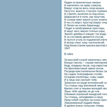
Надев остроконечные папахи
И наклонясь на гриву скакуна,
Вокруг отар во весь опор казахи
Несутся, вьются, стиснув стремен
И стрепет, вылетев из-под копыт,
Шарахается в поле, как лазутчик,
И солнце жжет верхи сухих колюче
И на сто верст простор вокруг отк
И Ленин на холме Караганды
Глядит в необозримые просторы,
И вкруг него ликуют птичьи хоры,
Звенит домбра и плещет ток воды.
И за составом движется состав,
И льется уголь из подземной клети
И ветер гонит тьму тысячелетий,
Над Казахстаном крылья распласт
1947
В тайге
За высокий сугроб закатилась зве
Блещет месяц -- глазам невтерпеж
Кедр, владыка лесов, под нароста
На бриллиантовый замок похож.
Посреди кристаллически-белых г
На седом телеграфном столбе,
Оседлав изоляторы, совы сидят,
И в лицо они смотрят тебе.
Запахнув на груди исполинский ту
Ты стоишь над землянкой звена.
Крепко спит в тишине молодой лес
Лишь тебе одному не до сна.
Обнимая огромный канадский топо
Ты стоишь, неподвижен и хмур.
Пред тобой голубую пустыню прос
Замурованный льдами Амур.
И далеко внизу полыхает пожар,