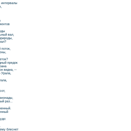
в интервалы
ы,
в
ментов
годы
ьный вал,
природы,
вал?
 поток,
ены,
еток?
дный предок
трана
н видна, --
р Урала,
тала,
сот,
анонады,
й раз...
женный.
женный
удо:
.
 ему блеснет