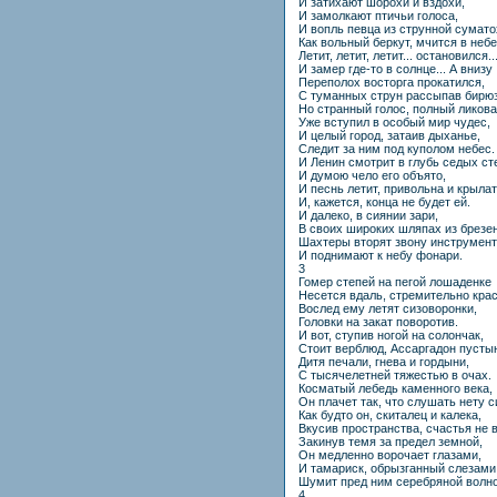
И затихают шорохи и вздохи,
И замолкают птичьи голоса,
И вопль певца из струнной сумато
Как вольный беркут, мчится в небе
Летит, летит, летит... остановился..
И замер где-то в солнце... А внизу
Переполох восторга прокатился,
С туманных струн рассыпав бирюз
Но странный голос, полный ликова
Уже вступил в особый мир чудес,
И целый город, затаив дыханье,
Следит за ним под куполом небес.
И Ленин смотрит в глубь седых ст
И думою чело его объято,
И песнь летит, привольна и крылат
И, кажется, конца не будет ей.
И далеко, в сиянии зари,
В своих широких шляпах из брезе
Шахтеры вторят звону инструмен
И поднимают к небу фонари.
3
Гомер степей на пегой лошаденке
Несется вдаль, стремительно крас
Вослед ему летят сизоворонки,
Головки на закат поворотив.
И вот, ступив ногой на солончак,
Стоит верблюд, Ассаргадон пусты
Дитя печали, гнева и гордыни,
С тысячелетней тяжестью в очах.
Косматый лебедь каменного века,
Он плачет так, что слушать нету с
Как будто он, скиталец и калека,
Вкусив пространства, счастья не 
Закинув темя за предел земной,
Он медленно ворочает глазами,
И тамариск, обрызганный слезами
Шумит пред ним серебряной волно
4