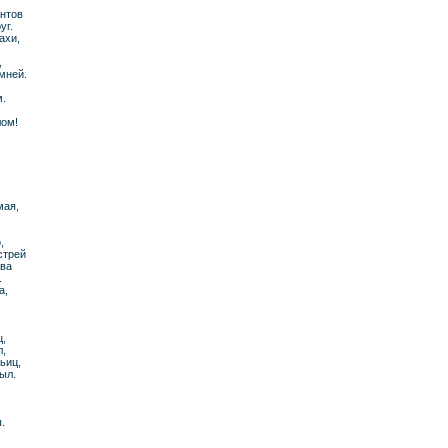
антов
уг.
ахи,
,
мней.
м.
лом!
мая,
,
стрей
ива
.
а,
ц,
л,
ьиц,
ыл.
.