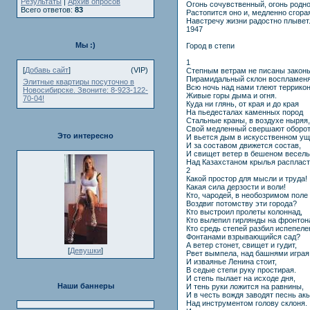
Результаты
|
Архив опросов
Огонь сочувственный, огонь родно
Всего ответов:
83
Растопится оно и, медленно сгора
Навстречу жизни радостно плывет
1947
Мы :)
Город в степи
1
[
Добавь сайт
]
(VIP)
Степным ветрам не писаны закон
Пирамидальный склон воспламеня
Элитные квартиры посуточно в
Всю ночь над нами тлеют террикон
Новосибирске. Звоните: 8-923-122-
Живые горы дыма и огня.
70-04!
Куда ни глянь, от края и до края
На пьедесталах каменных пород
Стальные краны, в воздухе ныряя,
Свой медленный свершают оборот
Это интересно
И вьется дым в искусственном ущ
И за составом движется состав,
И свищет ветер в бешеном весель
Над Казахстаном крылья распласт
2
Какой простор для мысли и труда!
Какая сила дерзости и воли!
Кто, чародей, в необозримом поле
Воздвиг потомству эти города?
Кто выстроил пролеты колоннад,
Кто вылепил гирлянды на фронтон
Кто средь степей разбил испепел
Фонтанами взрывающийся сад?
А ветер стонет, свищет и гудит,
[
Девушки
]
Рвет вымпела, над башнями играя
И изваянье Ленина стоит,
В седые степи руку простирая.
И степь пылает на исходе дня,
Наши баннеры
И тень руки ложится на равнины,
И в честь вождя заводят песнь ак
Над инструментом голову склоня.