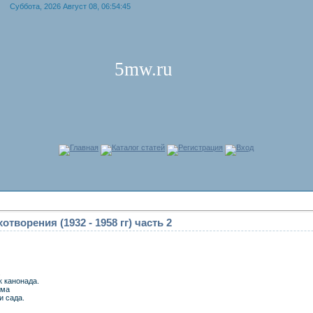
Суббота, 2026 Август 08, 06:54:45
5mw.ru
Главная
Каталог статей
Регистрация
Вход
творения (1932 - 1958 гг) часть 2
.
к канонада.
ема
и сада.