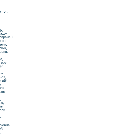
 туч,
у,
сюду,
отражен.
огня
дник,
тник,
веня.
е,
горе
ег
--
ься,
 ей!
м
ен,
тьям
,
ле,
ов
али.
,
ядело.
од,
д