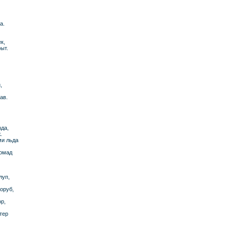
а.
к,
рыт.
,
ав.
зда,
.
ми льда
ромад
луп,
оруб,
р,
тер