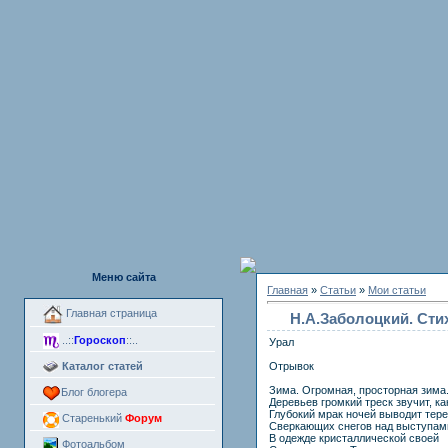
Меню сайта
Главная
»
Статьи
»
Мои статьи
Главная страница
Н.А.Заболоцкий. Стихо
..::
Гороскоп
::..
Урал
Каталог статей
Отрывок
Зима. Огромная, просторная зима
Блог блогера
Деревьев громкий треск звучит, ка
Глубокий мрак ночей выводит тер
Старенький
Форум
Сверкающих снегов над выступам
В одежде кристаллической своей
Фотоальбом