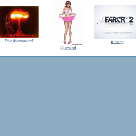
[
Мои фотографии
]
[
Gallery
]
[
Девушки
]