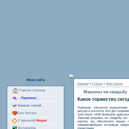
Меню сайта
Главная
»
Статьи
»
Мои статьи
Главная страница
Машины на свадьбу
..::
Гороскоп
::..
Какое торжество сего
Каталог статей
Хорошая, элегантно украшенная
ритуал и посетить все достоприме
Блог блогера
чувствуют себя безмерно довольн
Заказав машины на свадьбу, вы 
Старенький
Форум
кортеж, вы обеспечите ваших 
наикрасивейших островках приро
Фотоальбом
паркетники.