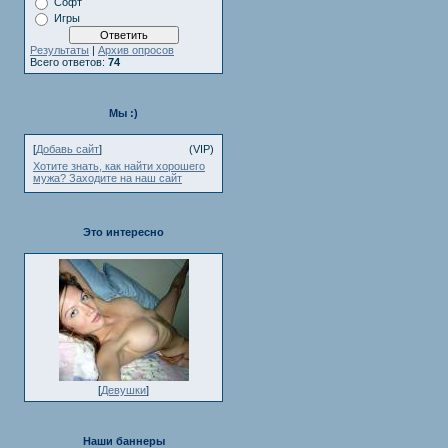
Софт
Игры
Результаты
|
Архив опросов
Всего ответов:
74
Мы :)
[
Добавь сайт
]
(VIP)
Хотите знать, как найти хорошего
мужа? Заходите на наш сайт
Это интересно
[
Девушки
]
Наши баннеры