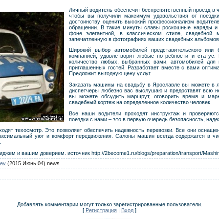
Личный водитель обеспечит беспрепятственный проезд в ч
чтобы вы получили максимум удовольствия от поездк
достоинству оценить высокий профессионализм водителей
обращении. В такие минуты славы роскошные наряды и
фоне элегантной, в классическом стиле, свадебной 
запечатленную в фотографиях ваших свадебных альбомо
Широкий выбор автомобилей представительского или 
компанией, удовлетворит любые потребности и статус.
количество любых, выбранных вами, автомобилей для 
приглашенных гостей. Разработает вместе с вами оптим
Предложит выгодную цену услуг.
Заказать машины на свадьбу в Ярославле вы можете в 
диспетчеры любезно вас выслушаю и предоставят всю 
вы можете обсудить маршрут, оговорить время и марк
свадебный кортеж на определенное количество человек.
Все наши водители проходят инструктаж и проверяют
поездки с нами – это в первую очередь безопасность, над
одят техосмотр. Это позволяет обеспечить надежность перевозки. Все они осна
максимальный уют и комфорт передвижения. Салоны машин всегда содержатся в чи
.
ем и вашим доверием. источник http://2become1.ru/blogs/preparation/transport/Mashin
ev
(2015 Июнь 04) news
Добавлять комментарии могут только зарегистрированные пользователи.
[
Регистрация
|
Вход
]