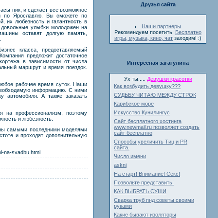
Друзья сайта
асы пик, и сделает все возможное
и по Ярославлю. Вы сможете по
, их любезность и галантность в
Наши партнеры
 довольные улыбки молодожен на
Рекомендуем посетить:
Бесплатно
машины оставят долгую память,
игры, музыка, кино, чат
заходим! :)
в.
бизнес класса, предоставляемый
 Компания предложит достаточное
кортежа в зависимости от числа
Интересная загагулина
альный маршрут и время поездок.
Ух ты.....
Девушки красотки
любое рабочее время суток. Наши
Как возбудить девушку???
необходимую информацию. С ними
СУДЬБУ ЧИТАЮ МЕЖДУ СТРОК
у автомобиля. А также заказать
Карибское море
Искусство Кунилингус
ся на профессионализм, поэтому
ежность и любезность.
Сайт бесплатного хостинга
www.newmail.ru позволяет создать
щены самыми последними моделями
сайт бесплатно
стоте и проходят дополнительную
Способы увеличить Тиц и PR
сайта.
i-na-svadbu.html
Число имени
askni
На старт! Внимание! Секс!
Позвольте представить!
КАК ВЫБРАТЬ СУШИ
Сварка труб пнд советы своими
руками
Какие бывают изоляторы