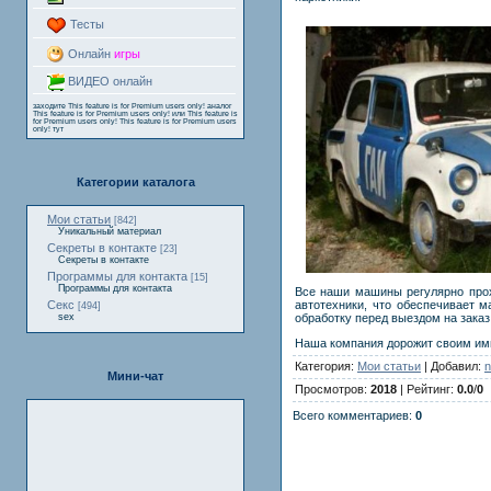
Тесты
Онлайн
игры
ВИДЕО онлайн
заходите
This feature is for Premium users only!
аналог
This feature is for Premium users only!
или
This feature is
for Premium users only!
This feature is for Premium users
only!
тут
Категории каталога
Мои статьи
[842]
Уникальный материал
Секреты в контакте
[23]
Секреты в контакте
Программы для контакта
[15]
Программы для контакта
Все наши машины регулярно прох
Секс
автотехники, что обеспечивает 
[494]
sex
обработку перед выездом на заказ
Наша компания дорожит своим имидж
Категория:
Мои статьи
| Добавил:
n
Мини-чат
Просмотров:
2018
| Рейтинг:
0.0
/
0
Всего комментариев:
0