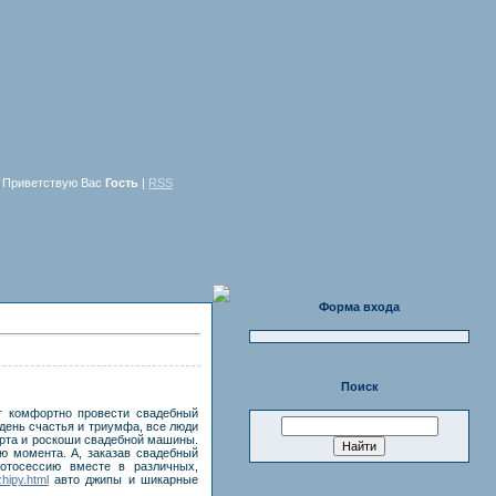
Приветствую Вас
Гость
|
RSS
Форма входа
Поиск
т комфортно провести свадебный
 день счастья и триумфа, все люди
орта и роскоши свадебной машины.
ю момента. А, заказав свадебный
отосессию вместе в различных,
zhipy.html
авто джипы и шикарные