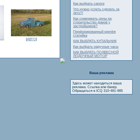
Как выбрать сапоги
Что нужно успеть сделать за
лето?!
Как сравнивать цены на
строительство домов у
застройщиков?
Перфорированный крепёж
статейка
[
АВТО
]
КАК ВЫБРАТЬ КУПАЛЬНИК
Как выбрать наручные часы
КАК ВЫБРАТЬ ПОДВЕСНОЙ
ЛОДОЧНЫЙ МОТОР
Ваша реклама
Здесь может находиться ваша
реклама. Ссылка или банер.
Обращаться в ICQ 310-481-985