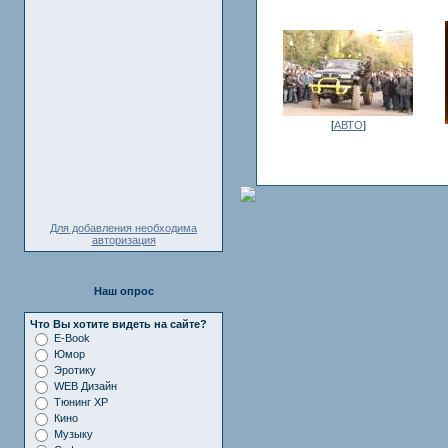
[
АВТО
]
Для добавления необходима
авторизация
Наш опрос
Что Вы хотите видеть на сайте?
E-Book
Юмор
Эротику
WEB Дизайн
Тюнинг XP
Кино
Музыку