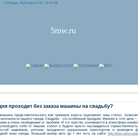
Пятница, 2026 Август 07, 02:44:58
5mw.ru
Главная
Каталог статей
Регистрация
Вход
дня проходит без заказа машины на свадьбу?
 машина представительского или премиум класса подчеркнет ваш статус, позволи
чательности нашего города. Свадьба - это особенный праздник. Именно в этот день –
ыми и очень свободными от проблем. И это чувство усиливается в атмосфере комф
освободите себя от лишних хлопот и будете просто наслаждаться торжественность
гостей надежным, уютным, празднично украшенным транспортом и проведете ф
дной зоны города. Большой выбор авто до 7 лет есть на сайте
http://love-avto.ru/d