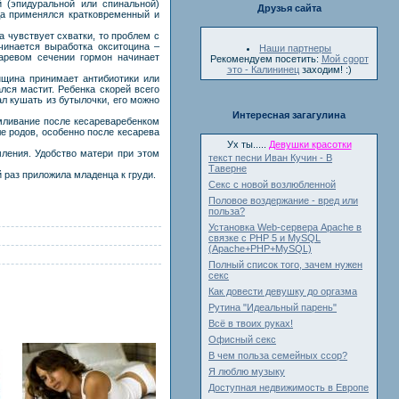
 (эпидуральной или спинальной)
Друзья сайта
да применялся кратковременный и
а чувствует схватки, то проблем с
чинается выработка окситоцина –
Наши партнеры
аревом сечении гормон начинает
Рекомендуем посетить:
Мой cgорт
это - Калининец
заходим! :)
щина принимает антибиотики или
лся мастит. Ребенка скорей всего
л кушать из бутылочки, его можно
Интересная загагулина
рмливание после кесареваребенком
е родов, особенно после кесарева
Ух ты.....
Девушки красотки
мления. Удобство матери при этом
текст песни Иван Кучин - В
Таверне
 раз приложила младенца к груди.
Секс с новой возлюбленной
Половое воздержание - вред или
польза?
Установка Web-сервера Apache в
связке с PHP 5 и MySQL
(Apache+PHP+MySQL)
Полный список того, зачем нужен
секс
Как довести девушку до оргазма
Рутина "Идеальный парень"
Всё в твоих руках!
Офисный секс
В чем польза семейных ссор?
Я люблю музыку
Доступная недвижимость в Европе