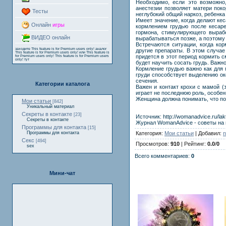
Необходимо, если это возможно
анестезии позволяет матери пок
Тесты
неглубокий общий наркоз, ребенка
Имеет значение, когда делают кес
Онлайн
игры
кормлением грудью после кесаре
гормона, стимулирующего выраб
ВИДЕО онлайн
вырабатываться позже, а поэтому 
Встречаются ситуации, когда к
заходите
This feature is for Premium users only!
аналог
другие препараты. В этом случае
This feature is for Premium users only!
или
This feature is
придется в этот период кормить 
for Premium users only!
This feature is for Premium users
only!
тут
будет научить сосать грудь. Важн
Кормление грудью важно как для 
груди способствует выделению ок
сечения.
Категории каталога
Важен и контакт крохи с мамой (
играет не последнюю роль, особе
Женщина должна понимать, что пол
Мои статьи
[842]
Уникальный материал
Секреты в контакте
[23]
Источник: http://womanadvice.ru/l
Секреты в контакте
Журнал WomanAdvice - советы на 
Программы для контакта
[15]
Категория:
Мои статьи
| Добавил:
n
Программы для контакта
Секс
[494]
Просмотров:
910
| Рейтинг:
0.0
/
0
sex
Всего комментариев:
0
Мини-чат