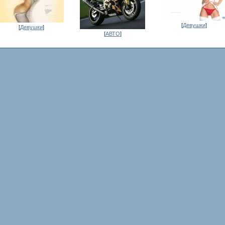
[
Девушки
]
[
Девушки
]
[
АВТО
]