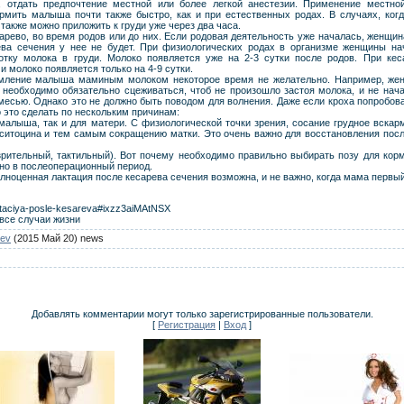
, отдать предпочтение местной или более легкой анестезии. Применение местной
ормить малыша почти также быстро, как и при естественных родах. В случаях, ког
 также можно приложить к груди уже через два часа.
арево, во время родов или до них. Если родовая деятельность уже началась, женщин
ва сечения у нее не будет. При физиологических родах в организме женщины на
отку молока в груди. Молоко появляется уже на 2-3 сутки после родов. При кес
и молоко появляется только на 4-9 сутки.
ормление малыша маминым молоком некоторое время не желательно. Например, жен
 необходимо обязательно сцеживаться, чтоб не произошло застоя молока, и не нача
смесью. Однако это не должно быть поводом для волнения. Даже если кроха попробова
о это сделать по нескольким причинам:
малыша, так и для матери. С физиологической точки зрения, сосание грудное вска
ситоцина и тем самым сокращению матки. Это очень важно для восстановления посл
зрительный, тактильный). Вот почему необходимо правильно выбирать позу для кор
нно в послеоперационный период.
ноценная лактация после кесарева сечения возможна, и не важно, когда мама первый
aktaciya-posle-kesareva#ixzz3aiMAtNSX
все случаи жизни
ev
(2015 Май 20) news
Добавлять комментарии могут только зарегистрированные пользователи.
[
Регистрация
|
Вход
]