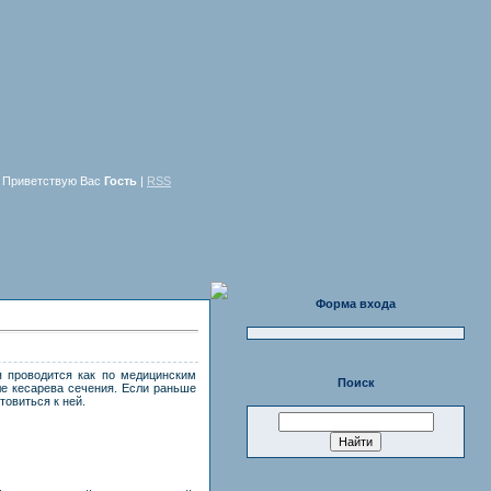
Приветствую Вас
Гость
|
RSS
Форма входа
я проводится как по медицинским
Поиск
ле кесарева сечения. Если раньше
товиться к ней.