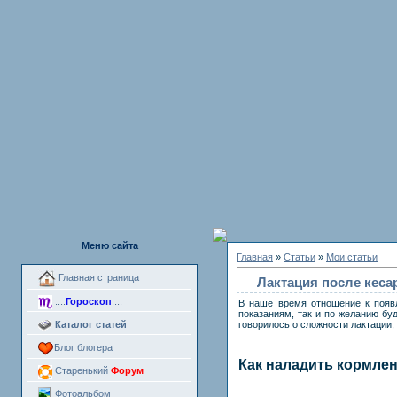
Меню сайта
Главная
»
Статьи
»
Мои статьи
Главная страница
Лактация после кеса
..::
Гороскоп
::..
В наше время отношение к появл
показаниям, так и по желанию бу
Каталог статей
говорилось о сложности лактации,
Блог блогера
Как наладить кормлен
Старенький
Форум
Фотоальбом