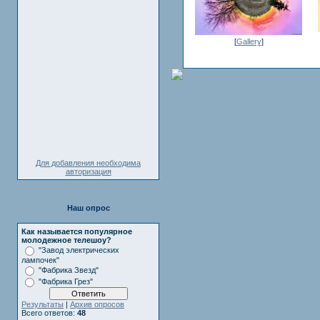
[
Gallery
]
Для добавления необходима
авторизация
Наш опрос
Как называется популярное
молодежное телешоу?
"Завод электрических
лампочек"
"Фабрика Звезд"
"Фабрика Грез"
Результаты
|
Архив опросов
Всего ответов:
48