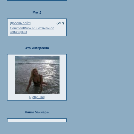
Мы :)
[
Добавь сайт
]
(VIP)
CommentBook.Ru: отзывы об
аквапарках
Это интересно
[
Девушки
]
Наши баннеры