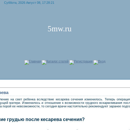
Суббота, 2026 Август 08, 17:28:21
5mw.ru
Главная
Каталог статей
Регистрация
Вход
рева
ению на свет ребенка вследствие кесарева сечения изменилось. Теперь операци
дущей матери. Изменилось и отношение к возможности грудного вскармливания пос
 а порой ее невозможности, то сегодня врачи настоятельно рекомендуют заранее подго
ие грудью после кесарева сечения?