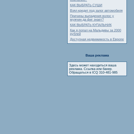
КАК ВЫБРАТЬ СУШИ
Взял кредит под залог автомобиля
Причины выпадения волос у
мужчин да фиг знает?
КАК ВЫБРАТЬ КУПАЛЬНИК
Как я попал на Мальдивы за 2000
рублей
Доступная недвижимость в Европе
Ваша реклама
Здесь может находиться ваша
реклама. Ссылка или банер.
Обращаться в ICQ 310-481-985