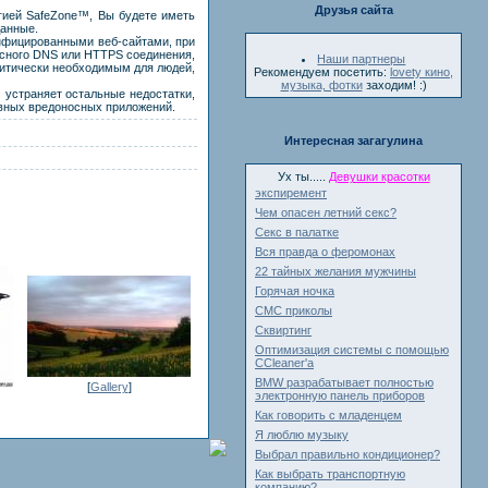
Друзья сайта
гией SafeZone™, Вы будете иметь
данные.
нфицированными веб-сайтами, при
асного DNS или HTTPS соединения,
Наши партнеры
ритически необходимым для людей,
Рекомендуем посетить:
lovety кино,
музыка, фотки
заходим! :)
 устраняет остальные недостатки,
ивных вредоносных приложений.
Интересная загагулина
Ух ты.....
Девушки красотки
экспиремент
Чем опасен летний секс?
Секс в палатке
Вся правда о феромонах
22 тайных желания мужчины
Горячая ночка
СМС приколы
Сквиртинг
Оптимизация системы с помощью
ССleaner'a
BMW разрабатывает полностью
[
Gallery
]
электронную панель приборов
Как говорить с младенцем
Я люблю музыку
Выбрал правильно кондиционер?
Как выбрать транспортную
компанию?