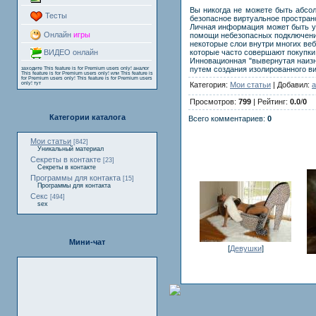
Вы никогда не можете быть абсо
Тесты
безопасное виртуальное простран
Личная информация может быть у
Онлайн
игры
помощи небезопасных подключений
некоторые слои внутри многих ве
которые часто совершают покупки 
ВИДЕО онлайн
Инновационная "вывернутая наизн
путем создания изолированного в
заходите
This feature is for Premium users only!
аналог
This feature is for Premium users only!
или
This feature is
for Premium users only!
This feature is for Premium users
Категория:
Мои статьи
| Добавил:
a
only!
тут
Просмотров:
799
| Рейтинг:
0.0
/
0
Категории каталога
Всего комментариев:
0
Мои статьи
[842]
Уникальный материал
Секреты в контакте
[23]
Секреты в контакте
Программы для контакта
[15]
Программы для контакта
Секс
[494]
sex
Мини-чат
[
Девушки
]