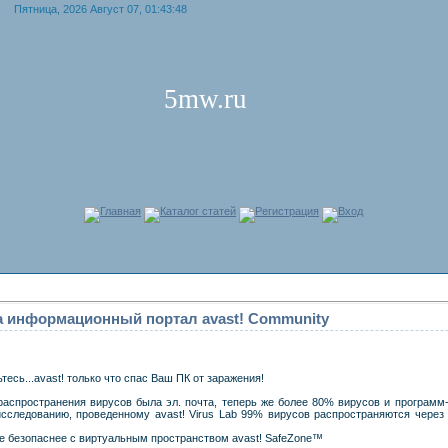
Пятница, 2026 Август 07, 01:43:48
5mw.ru
Главная
Каталог статей
Регистрация
Вход
а информационный портал avast! Community
ьтесь...avast! только что спас Ваш ПК от заражения!
распространения вирусов была эл. почта, теперь же более 80% вирусов и программ
исследованию, проведенному avast! Virus Lab 99% вирусов распространяются через
 безопаснее с виртуальным пространством avast! SafeZone™