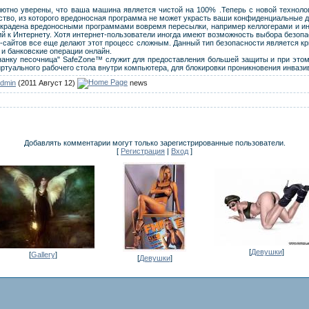
лютно уверены, что ваша машина является чистой на 100% .Теперь с новой техноло
ство, из которого вредоносная программа не может украсть ваши конфиденциальные 
крадена вредоносными программами вовремя пересылки, например келлогерами и и
 к Интернету. Хотя интернет-пользователи иногда имеют возможность выбора безоп
б-сайтов все еще делают этот процесс сложным. Данный тип безопасности является к
и банковские операции онлайн.
анку песочница" SafeZone™ служит для предоставления большей защиты и при этом
иртуального рабочего стола внутри компьютера, для блокировки проникновения инваз
dmin
(2011 Август 12)
news
Добавлять комментарии могут только зарегистрированные пользователи.
[
Регистрация
|
Вход
]
[
Девушки
]
[
Gallery
]
[
Девушки
]