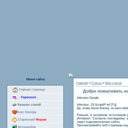
Меню сайта
Главная
»
Статьи
»
Мои статьи
Главная страница
Добро пожаловать н
..::
Гороскоп
::..
Infection Details
Каталог статей
Infection: JS:ScriptIP-inf [Trj]
Да, атака была близка, но расслаб
Блог блогера
Раньше, в основном источником 
Интернет. Согласно последнему 
Старенький
Форум
через подозрительные сайты.
Просматривайте веб-страницы еще
Фотоальбом