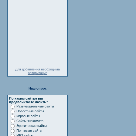
Для добавления необходима
авторизация
Наш опрос
По каким сайтам вы
предпочитаете лазить?
Развлекательные сайты
Новостные сайты
Игровые сайты
Сайты знакомств
Эротические сайты
Почтовые сайты
MP3 сайты