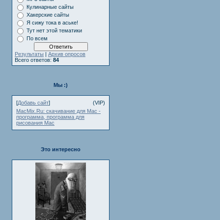
Кулинарные сайты
Хакерские сайты
Я сижу тока в аське!
Тут нет этой тематики
По всем
Результаты
|
Архив опросов
Всего ответов:
84
Мы :)
[
Добавь сайт
]
(VIP)
MacMix.Ru: скачивание для Mac -
программа, программа для
рисования Mac
Это интересно