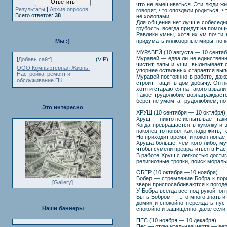
что не вмешиваться. Эти люди жи
Результаты
|
Архив опросов
говорят, что опоздали родиться, ч
Всего ответов:
38
не холопами!
Для общения нет лучше собеседни
грубость, всегда придут на помощ
Равлики умны, хотя их ум почти 
придумать иллюзорные миры, но ка
Мы :)
МУРАВЕЙ (10 августа — 10 сентяб
Муравей — едва ли не единственно
[
Добавь сайт
]
(VIP)
чистит лапы и уши, вылизывает 
ООО Компьютерная Жизнь.
упорнее остальных старается вып
Настройка, ремонт и
Муравей постоянно в работе, даже
обслуживание ПК.
строит, тащит в дом добычу. Он н
хотя и стараются на такого взвал
Такое трудолюбие вознаграждаетс
берет не умом, а трудолюбием, но
Это интересно
ХРУЩ (10 сентября — 10 октября)
Хрущ — никто не испытывает таких
Когда превращается в куколку и 
наконец-то понял, как надо жить, т
Но приходит время, и кокон лопае
Хруща больше, чем кого-либо, муч
чтобы сумели превратиться в Нас
В работе Хрущ с легкостью достиг
религиозные тропки, поиск мораль
ОБЕР (10 октября —10 ноября)
Бобер — стремление Бобра к поря
[
Gallery
]
звери приспосабливаются к погоде
У Бобра всегда все под рукой, он
Быть Бобром — это много знать и 
домик и спокойно переждать пуст
Наши баннеры
спокойно и защищенно, даже если
ПЕС (10 ноября — 10 декабря)
Пес — отличительная черта — верн