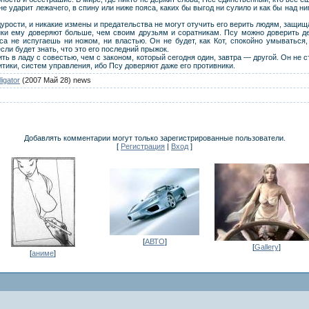
 не ударит лежачего, в спину или ниже пояса, каких бы выгод ни сулило и как бы над 
дурости, и никакие измены и предательства не могут отучить его верить людям, защищ
ики ему доверяют больше, чем своим друзьям и соратникам. Псу можно доверить де
Пса не испугаешь ни ножом, ни властью. Он не будет, как Кот, спокойно умываться,
если будет знать, что это его последний прыжок.
ть в ладу с совестью, чем с законом, который сегодня один, завтра — другой. Он не с
тики, систем управления, ибо Псу доверяют даже его противники.
ligator
(2007 Май 28) news
Добавлять комментарии могут только зарегистрированные пользователи.
[
Регистрация
|
Вход
]
[
АВТО
]
[
Gallery
]
[
аниме
]