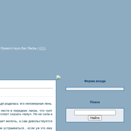
Приветствую Вас
Гость
|
RSS
Форма входа
Поиск
ведя родилась его непомерная лень.
нести в передних лапах, что чует
пеет сказать «мяу». Но не сила и
жает мелочь, а сам довольствуется
и устраиваться... если уж это ему