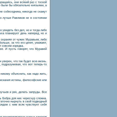
ращаясь, они всякий раз с тоской
ни были бы обязательно князьями, а
е собеседника, никогда не скажут
то лучше Равликов не в состоянии
 увидеть без дел, но и тогда либо
ха планирует день наперед, но и
о охраняя от чужих Муравьев, либо
ольше, за что его ценят, уважают,
т совсем изредка.
ее. И пусть говорят, что Муравей
 уверен, что так будет всю жизнь.
 подразумевая, что вот теперь-то
 никому объяснить, как надо жить,
е искания истины, философские или
учьев и рек, делать запруды. Все
нь Бобра для них чересчур сложна.
статочно нырнуть в свой подводный
 рядом с ним всяк чувствует себя
еще придерживается старых канонов