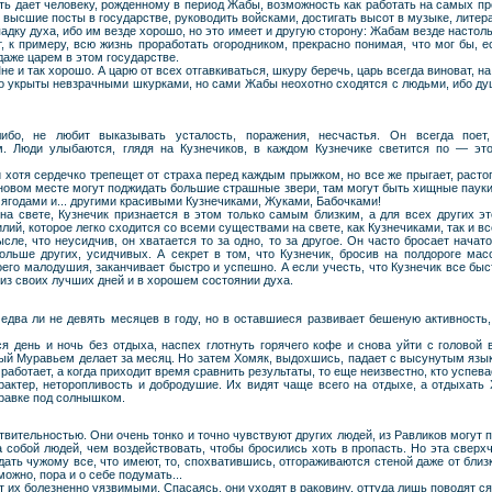
ь дает человеку, рожденному в период Жабы, возможность как работать на самых про
 высшие посты в государстве, руководить войсками, достигать высот в музыке, литера
дку духа, ибо им везде хорошо, но это имеет и другую сторону: Жабам везде настоль
, к примеру, всю жизнь проработать огородником, прекрасно понимая, что мог бы, 
даже царем в этом государстве.
е и так хорошо. А царю от всех отгавкиваться, шкуру беречь, царь всегда виноват, на
то укрыты невзрачными шкурками, но сами Жабы неохотно сходятся с людьми, ибо ду
ибо, не любит выказывать усталость, поражения, несчастья. Он всегда поет,
. Люди улыбаются, глядя на Кузнечиков, в каждом Кузнечике светится по — это
и хотя сердечко трепещет от страха перед каждым прыжком, но все же прыгает, расто
 новом месте могут поджидать большие страшные звери, там могут быть хищные пауки
 ягодами и... другими красивыми Кузнечиками, Жуками, Бабочками!
а свете, Кузнечик признается в этом только самым близким, а для всех других э
илий, которое легко сходится со всеми существами на свете, как Кузнечиками, так и в
ле, что неусидчив, он хватается то за одно, то за другое. Он часто бросает начато
ольше других, усидчивых. А секрет в том, что Кузнечик, бросив на полдороге мас
его малодушия, заканчивает быстро и успешно. А если учесть, что Кузнечик все быст
н из своих лучших дней и в хорошем состоянии духа.
едва ли не девять месяцев в году, но в оставшиеся развивает бешеную активность,
я день и ночь без отдыха, наспех глотнуть горячего кофе и снова уйти с головой в
ный Муравьем делает за месяц. Но затем Хомяк, выдохшись, падает с высунутым языко
 работает, а когда приходит время сравнить результаты, то еще неизвестно, кто успев
актер, неторопливость и добродушие. Их видят чаще всего на отдыхе, а отдыхать
травке под солнышком.
вительностью. Они очень тонко и точно чувствуют других людей, из Равликов могут 
за собой людей, чем воздействовать, чтобы бросились хоть в пропасть. Но эта свер
тдать чужому все, что имеют, то, спохватившись, отгораживаются стеной даже от близк
ожно, пора и о себе подумать...
 их болезненно уязвимыми. Спасаясь, они уходят в раковину, оттуда лишь поводят ся