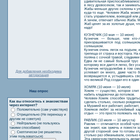
удивительная приспосабливаемост
в лесу дровосеком, так и занимать
Жабы меньше других склонны к упа
куда-то еще. Человек-Жаба может
стать управителем, воеводой или 
А зачем, отвечает обычно Жаба. Мн
Жаб ценят за их золотые души, ч
надо!
КУЗНЕЧИК (10 мая — 10 июня)
Кузнечик — больше, чем кто-л
прихорашивается под солнышком
солнышком.
Кузнечик очень легок на подъем, 
трепеща от страха и восторга. На
поляна с сочной травой, сладкими
Едва ли не самый большой трус н
которому все дается легко, без ус
Кузнечик нетрудолюбив в том смыс
Для добавления необходима
успевает он много, даже часто б
авторизация
возвращается и, устыдившись сво
что великой Род создал его в оди
ХОМЯК (10 июня — 10 июля)
Хомяк — существо, которое спит 
Наш опрос
набить кладовочки до потолков.
Человек-Хомяк способен трудитьс
Как вы относитесь к знакомствам
сделать столько, сколько рожден
через интернет?
а Муравей все работает, работает,
Хомяков любят за незлобивый хар
Положительно (сам учавствую)
отдых — это просто полежать на 
Отрицательно (Не переношу и
другим не советую)
РАВЛИК (10 июля — 10 августа)
Нейтрально (не пользуюсь
Равлик — отличается особой чувст
такими способами)
как знают, как зажечь и повести 
другой стороной: они то готовы о
Скептически (не решаетесь
столько раз обманывали, сколько м
этим пользоватсься)
Эта сверхчувствительность делает