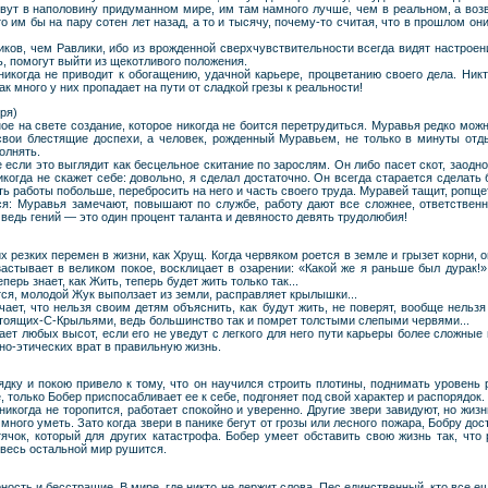
вут в наполовину придуманном мире, им там намного лучше, чем в реальном, а возв
то им бы на пару сотен лет назад, а то и тысячу, почему-то считая, что в прошлом о
ков, чем Равлики, ибо из врожденной сверхчувствительности всегда видят настроени
ь, помогут выйти из щекотливого положения.
никогда не приводит к обогащению, удачной карьере, процветанию своего дела. Ник
к много у них пропадает на пути от сладкой грезы к реальности!
ря)
е на свете создание, которое никогда не боится перетрудиться. Муравья редко можно
свои блестящие доспехи, а человек, рожденный Муравьем, не только в минуты отды
олнять.
 если это выглядит как бесцельное скитание по зарослям. Он либо пасет скот, заодн
икогда не скажет себе: довольно, я сделал достаточно. Он всегда старается сделать б
ить работы побольше, перебросить на него и часть своего труда. Муравей тащит, ропще
я: Муравья замечают, повышают по службе, работу дают все сложнее, ответственн
 ведь гений — это один процент таланта и девяносто девять трудолюбия!
 резких перемен в жизни, как Хрущ. Когда червяком роется в земле и грызет корни, он
застывает в великом покое, восклицает в озарении: «Какой же я раньше был дурак!»,
еперь знает, как Жить, теперь будет жить только так...
тся, молодой Жук выползает из земли, расправляет крылышки...
ает, что нельзя своим детям объяснить, как будут жить, не поверят, вообще нельзя
тоящих-С-Крыльями, ведь большинство так и помрет толстыми слепыми червями...
ает любых высот, если его не уведут с легкого для него пути карьеры более сложны
но-этических врат в правильную жизнь.
дку и покою привело к тому, что он научился строить плотины, поднимать уровень р
, только Бобер приспосабливает ее к себе, подгоняет под свой характер и распорядок.
 никогда не торопится, работает спокойно и уверенно. Другие звери завидуют, но жиз
много уметь. Зато когда звери в панике бегут от грозы или лесного пожара, Бобру до
ячок, который для других катастрофа. Бобер умеет обставить свою жизнь так, что
 весь остальной мир рушится.
ость и бесстрашие. В мире, где никто не держит слова, Пес единственный, кто все 