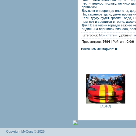
чести, верности слову, он никогда
привычки.
Друзьям он верен до слепоты, до 
Но, странное дело, даже противн
Если другу будет грозить беда, 
прыгнет и вцепится в горло, даже 
Для Пса в жизни гораздо важнее жи
видишь на вершинах бизнеса, поли
Категория:
Мои статьи
| Добавил:
a
Просмотров:
7694
| Рейтинг:
0.0
/
0
Всего комментариев:
0
[
АВТО
]
Copyright MyCorp © 2026