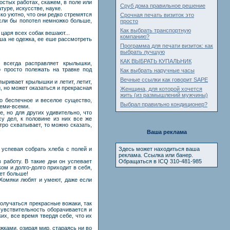
стых работах, скажем, в поле или
Сруб дома правильное решение
туре, искусстве, науке.
ко уютно, что они редко стремятся
Срочная печать визиток это
если бы попотел немножко больше,
просто
Как выбрать транспортную
 царя всех собак вешают...
компанию?
ша не одежка, ее еше рассмотреть
Программа для печати визиток: как
выбрать лучшую
КАК ВЫБРАТЬ КУПАЛЬНИК
 всегда расправляет крылышки,
 просто полежать на травке под
Как выбрать наручные часы
Вечные ссылки как говорит SAPE
пыривает крылышки и летит, летит,
, но может оказаться и прекрасная
Женщина, для которой хочется
жить (из размышлений мужчины)
то беспечное и веселое существо,
Выбрал правильно кондиционер?
семи-всеми.
е, но для других удивительно, что
су дел, к половине из них все же
ро схватывает, то можно сказать,
Ваша реклама
 успевая собрать хлеба с полей и
Здесь может находиться ваша
реклама. Ссылка или банер.
 работу. В такие дни он успевает
Обращаться в ICQ 310-481-985
м и долго-долго приходит в себя,
ает больше!
 Хомяки любят и умеют, даже если
получаться прекрасные вожаки, так
хчувствительность оборачивается и
их, все время твердя себе, что их
жками, озирая мир, стараясь ни во