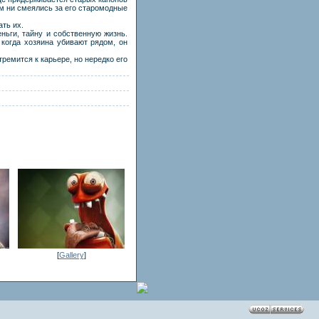
ним ни смеялись за его старомодные
ать их.
ньги, тайну и собственную жизнь.
 когда хозяина убивают рядом, он
тремится к карьере, но нередко его
[
Gallery
]