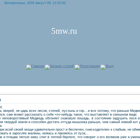
Воскресенье, 2026 Август 09, 13:10:02
5mw.ru
Главная
Каталог статей
Регистрация
Вход
п
я)
 зверей, не царь всех лесов, степей, пустынь и гор... и все потому, что раньше Мед
ился, сам может рассказать о себе что-нибудь такое, что выставляет в смешном виде.
ду неповоротливый Медведь обгоняет скаковую лошадь, в состоянии задушить лося и 
м твердой земли и способен достать оттуда мышонка раньше, чем самый ловкий кот ус
а.
при всей своей мощи удивительно прост и беспечен, снисходителен к слабым, не оби
жать в зарослях малины, нежась и лакомясь от пуза...
 и птицам лютую зиму спит в теплой берлоге, что говорит о его великом уме и умени