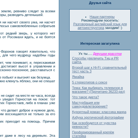
Друзья сайта
 землю, ревниво следит за всеми
 норы, разводить детенышей.
Наши партнеры
Рекомендуем посетить:
я ни насчет своего ума, ни насчет
Разговорный английский язык для
голосых самовлюбленных собратьев
автоинструктора
заходим! :)
т редкий зверь, у которого нет
о от Росомахи ждать, и не боятся
Интересная загагулина
Воронов говорят язвительно, что
Ух ты.....
Девушки красотки
о, для чего мудрецу надобны годы
Способы увеличить Тиц и PR
сайта.
т, чем понимает, и, перескакивая
 достигают высот в управлении и
Второй шаг к Hi-Fi: сравнительный
исконно-посконное, расставаться с
тест часть 3
Ямайка
че побьют и выгонят как безумца.
жно клюнуть яблоко, они не спешат
5 стереотипов о сексе
Тема: Как выбирать телевизор в
магазине? (Прочитано 36233 раз)
не сидит на месте ни часа, всегда
Что такое диета?
 увидел Горностая на покое: тот
Мастурбация или
их Горностаев, либо в планах уже
самоудовлетворение?
 что делает доброе и нужное дело,
Курортный роман: классика жанра
им восхищаются не только за его
Азбука эротической фотографии
гих приходит на помощь. Причем
Как освободится от чувства
ревности?
Перфорированный крепёж
ет даже в лесу на деревьях. Эта
статейка