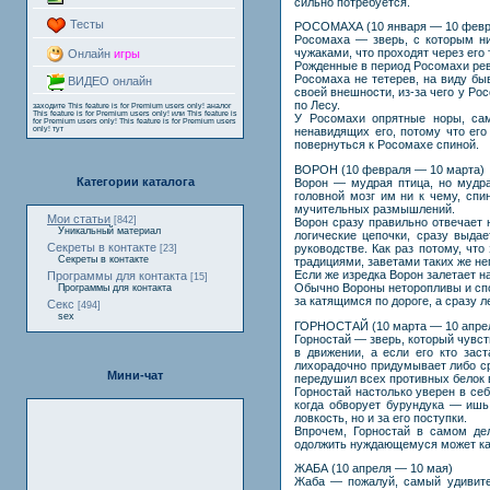
сильно потребуется.
Тесты
РОСОМАХА (10 января — 10 февр
Росомаха — зверь, с которым ни
чужаками, что проходят через его 
Онлайн
игры
Рожденные в период Росомахи рев
Росомаха не тетерев, на виду быв
ВИДЕО онлайн
своей внешности, из-за чего у Р
по Лесу.
заходите
This feature is for Premium users only!
аналог
This feature is for Premium users only!
или
This feature is
У Росомахи опрятные норы, сам
for Premium users only!
This feature is for Premium users
only!
тут
ненавидящих его, потому что его
повернуться к Росомахе спиной.
ВОРОН (10 февраля — 10 марта)
Категории каталога
Ворон — мудрая птица, но мудра
головной мозг им ни к чему, спи
мучительных размышлений.
Мои статьи
[842]
Ворон сразу правильно отвечает 
Уникальный материал
логические цепочки, сразу выда
Секреты в контакте
руководстве. Как раз потому, что
[23]
Секреты в контакте
традициями, заветами таких же не
Если же изредка Ворон залетает на
Программы для контакта
[15]
Обычно Вороны неторопливы и спок
Программы для контакта
за катящимся по дороге, а сразу л
Секс
[494]
sex
ГОРНОСТАЙ (10 марта — 10 апре
Горностай — зверь, который чувст
в движении, а если его кто зас
лихорадочно придумывает либо ср
Мини-чат
передушил всех противных белок в
Горностай настолько уверен в себ
когда обворует бурундука — ишь
ловкость, но и за его поступки.
Впрочем, Горностай в самом де
одолжить нуждающемуся может как
ЖАБА (10 апреля — 10 мая)
Жаба — пожалуй, самый удивител