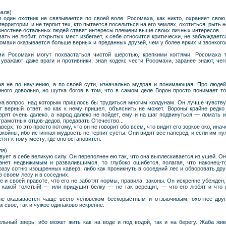
аля)
 один охотник не связывается по своей воле. Росомаха, как никто, охраняет свою
территории, и не терпит тех, кто пытается поселиться на его землях, охотиться, рыть
ностнее остальных людей ставят интересы племени выше своих личных интересов.
ать не любит, открытых мест избегает, к себе относится критически, не заблуждаетс
осомахи оказывается больше верных и преданных друзей, чем у более ярких и звонко
и Росомахи могут похвастаться чистой шерстью, крепкими когтями. Росомаха то
 уважают даже враги и противники, зная кодекс чести Росомахи, заранее знают, чег
я не по научению, а по своей сути, изначально мудрая и понимающая. Про людей-
нного довольно, но шутка богов в том, что в самом деле Ворон просто понимает т
на вопрос, над которым пришлось бы трудиться многим колдунам. Он лучше чувствуе
ет верный ответ, но как к нему пришел, объяснить не может. Вороны крайне редко
 зрят очень далеко, а народ далеко не пойдет, ему и на шаг подвинуться — ломать 
грамотных отцов-дедов, предавать Отечество...
верх, то это просто потому, что он не говорит обо всем, что видит его зоркое око, ина
ойны, ибо истинная мудрость не терпит суеты. Они видят все наперед, и если им ну
етят к тому месту, где оно остановится.
ля)
вует в себе великую силу. Он переполнен ею так, что она выплескивается из ушей. Он 
танет недвижимым и развалившимся, то глубоко ошибется, полагая, что наконец-то
азу сотню изощренных каверз, либо как проникнуть в соседний лес и обворовать друг
 своем лесу и в соседних.
е и своей правоте, что его не заботят нормы, правила, законы. Он искренне убежден,
 какой толстый! — или придушит белку — не так верещит, — что его любят и что 
ле оказывается чаще всего человеком бескорыстным и отзывчивым, охотнее дру
 свое, так и чужое одинаково искренне.
ьный зверь, ибо может жить как на воде и под водой, так и на берегу. Жаба жив