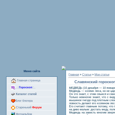
Меню сайта
Главная
»
Статьи
»
Мои статьи
Главная страница
Славянский гороско
..::
Гороскоп
::..
МЕДВЕДЬ (10 декабря — 10 январ
Медведь — хозяин леса, но не царь
Каталог статей
Он это знает, с этим свыкся и сж
Только немногие знают, что с ви
мышиное гнездо под плотным слое
Блог блогера
ловкость делают его хозяином лес
Его считают главным потому, что 
Старенький
Форум
на диво малым: достать меду, поле
Медведь на зависть многим зверям
Фотоальбом