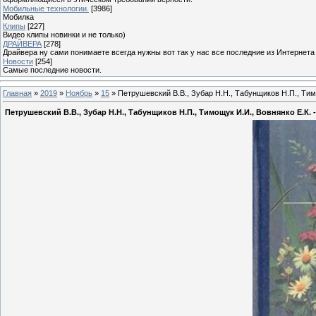
Мобильные технологии.
[3986]
Мобилка
Клипы
[227]
Видео клипы новинки и не только)
ДРАЙВЕРА
[278]
Драйвера ну сами понимаете всегда нужны вот так у нас все последние из Интернета
Новости
[254]
Самые последние новости.
Главная
»
2019
»
Ноябрь
»
15
» Петрушевский В.В., Зубар Н.Н., Табунщиков Н.П., Тим
Петрушевский В.В., Зубар Н.Н., Табунщиков Н.П., Тимощук И.И., Вовнянко Е.К. 