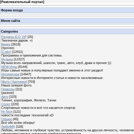
[
Развлекательный портал
]
Форма входа
Меню сайта
Categories
Раздача ICQ VIP
[25]
7мизначки даром. =)
Видео
[3618]
(прочее)
[Софт]
[12911]
Программы и приложения для системы.
Музыка
[12327]
Музыка всех направлений, шансон, транс, авто, клуб, драм и прочее )))
NEW Игры
[6144]
Игры самые новые и популярные попадают именно в этот раздел!
Интересное
[14947]
Интересные новости в Интернете статьи и новости эксклюзивные.
[Фото / Картинки]
[703]
Наша галерея фото.
Приколы
[111]
(разное)
Авто
[103]
Тюнинг, аэрография, Железо, Тачки
Спорт
[220]
Спортивные новости и всё что касается спорта)
Hi-Tech
[121]
новости последних технологий xD
Общее
[45]
Всё обо всём обзоры!
ЛюбоФФ)
[118]
Любовь, интимное и глубокое чувство, устремлённость на другую личность, человече
оформляющиеся в этическом требовании верности.