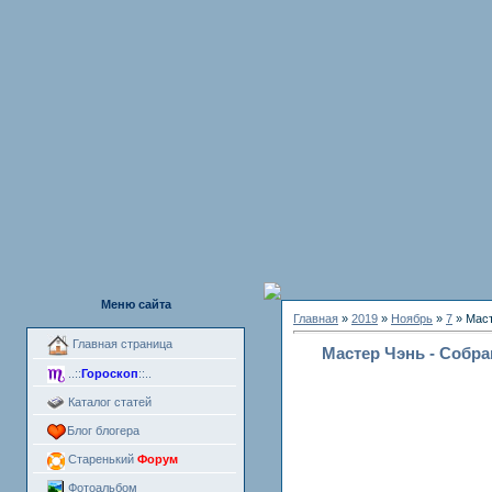
Меню сайта
Главная
»
2019
»
Ноябрь
»
7
» Маст
Главная страница
Мастер Чэнь - Собра
..::
Гороскоп
::..
Каталог статей
Блог блогера
Старенький
Форум
Фотоальбом