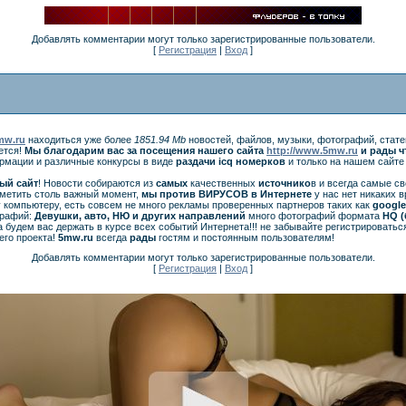
Добавлять комментарии могут только зарегистрированные пользователи.
[
Регистрация
|
Вход
]
5mw.ru
находиться уже более
1851.94 Mb
новостей, файлов, музыки, фотографий, стате
ется!
Мы благодарим вас за посещения нашего сайта
http://www.5mw.ru
и рады ч
ормации и различные конкурсы в виде
раздачи
icq
номерков
и только на нашем сайт
ый сайт
! Новости собираются из
самых
качественных
источнико
в и всегда самые с
аметить столь важный момент,
мы против ВИРУСОВ в Интернете
у нас нет никаких 
 компьютеру, есть совсем не много рекламы проверенных партнеров таких как
googl
графий:
Девушки, авто, НЮ и других направлений
много фотографий формата
HQ (
 будем вас держать в курсе всех событий Интернета!!! не забывайте регистрироватьс
его проекта!
5mw.ru
всегда
рады
гостям и постоянным пользователям!
Добавлять комментарии могут только зарегистрированные пользователи.
[
Регистрация
|
Вход
]