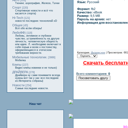
Авто
[103]
Язык:
Русский
Тюнинг, аэрография, Железо, Тачки
Спорт
[220]
Формат:
fb2
Спортивные новости и всё что
Качество:
eBook
касается спорта)
Размер:
9,5 MB
Hi-Tech
[121]
Пароль на архив:
нет
новости последних технологий xD
Информация для восстановлен
Общее
[45]
Всё обо всём обзоры!
ЛюбоФФ)
[118]
Любовь, интимное и глубокое
чувство, устремлённость на другую
личность, человеческую общность
или идею. Л. необходимо включает в
себя порыв и волю к постоянству,
оформляющиеся в этическом
Категория:
Интересное
| Просмотров: 661
требовании верности.
Мобильные технологии.
[3986]
Мобилка
Скачать бесплатн
Клипы
[227]
Видео клипы новинки и не только)
ДРАЙВЕРА
[278]
Всего комментариев:
0
Драйвера ну сами понимаете всегда
нужны вот так у нас все последние
из Интернета собраны)
Новости
[254]
Самые последние новости.
Наш чат
На