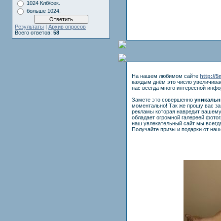
1024 Клб/сек.
больше 1024.
Результаты
|
Архив опросов
Всего ответов:
58
На нашем любимом сайте
http://
каждым днём это число увеличива
нас всегда много интересной инф
Замете это совершенно
уникальн
моментально! Так же прошу вас з
рекламы которая навредит вашему
обладает огромной галереей фото
наш увлекательный сайт мы всегда
Получайте призы и подарки от наш