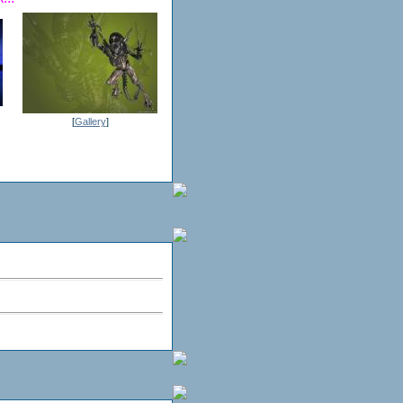
[
Gallery
]