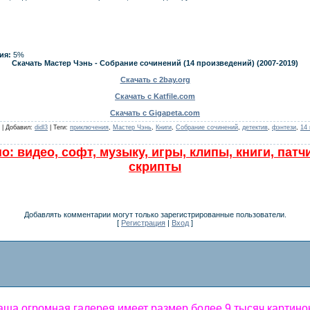
ия:
5%
Скачать Мастер Чэнь - Собрание сочинений (14 произведений) (2007-2019)
Скачать с 2bay.org
Скачать с Katfile.com
Скачать с Gigapeta.com
 | Добавил:
didl3
| Теги:
приключения
,
Мастер Чэнь
,
Книги
,
Собрание сочинений
,
детектив
,
фэнтези
,
14
о: видео, софт, музыку, игры, клипы, книги, патч
скрипты
Добавлять комментарии могут только зарегистрированные пользователи.
[
Регистрация
|
Вход
]
ша огромная галерея имеет размер более 9 тысяч картинок!