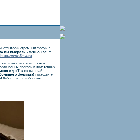
й, отзывов и огромный форум с
то вы выбрали именно нас!
У
е
http://www.5mw.ru
!
вежие и на сайте появляются
вредоносных программ подставных,
e.com
и д.р Так же наш сайт
большого формата)
посещайте
я! Добавляйте в избранные!