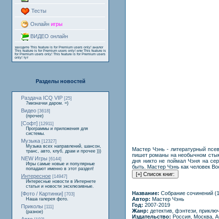
Тесты
Онлайн
игры
ВИДЕО онлайн
заходите
This feature is for Premium users only!
аналог
This feature is for Premium users only!
или
This feature is
for Premium users only!
This feature is for Premium users
only!
тут
Разделы новостей
Раздача ICQ VIP
[25]
7мизначки даром. =)
Видео
[3618]
(прочее)
[Софт]
[12911]
Программы и приложения для
системы.
Музыка
[12327]
Музыка всех направлений, шансон,
Мастер Чэнь - литературный псе
транс, авто, клуб, драм и прочее )))
пишет романы на необычном стык
NEW Игры
[6144]
дня никто не поймал Чэня на сер
Игры самые новые и популярные
быть. Мастер Чэнь как человек Во
попадают именно в этот раздел!
Интересное
[14947]
Интересные новости в Интернете
статьи и новости эксклюзивные.
Название:
Собрание сочинений (1
[Фото / Картинки]
[703]
Автор:
Мастер Чэнь
Наша галерея фото.
Год:
2007-2019
Приколы
[111]
Жанр:
детектив, фэнтези, приклю
(разное)
Издательство:
Россия, Москва, 