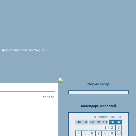
Приветствую Вас
Гость
|
RSS
Форма входа
20:18:51
Календарь новостей
«
Ноябрь 2019
»
Пн
Вт
Ср
Чт
Пт
Сб
Вс
1
2
3
4
5
6
7
8
9
10