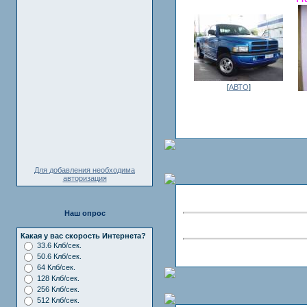
[
АВТО
]
Для добавления необходима
авторизация
Наш опрос
Какая у вас скорость Интернета?
33.6 Клб/сек.
50.6 Клб/сек.
64 Клб/сек.
128 Клб/сек.
256 Клб/сек.
512 Клб/сек.