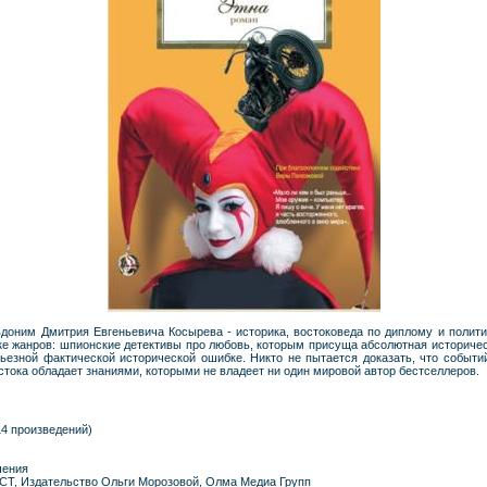
вдоним Дмитрия Евгеньевича Косырева - историка, востоковеда по диплому и полит
е жанров: шпионские детективы про любовь, которым присуща абсолютная историческ
ьезной фактической исторической ошибке. Никто не пытается доказать, что событи
стока обладает знаниями, которыми не владеет ни один мировой автор бестселлеров.
4 произведений)
чения
АСТ, Издательство Ольги Морозовой, Олма Медиа Групп