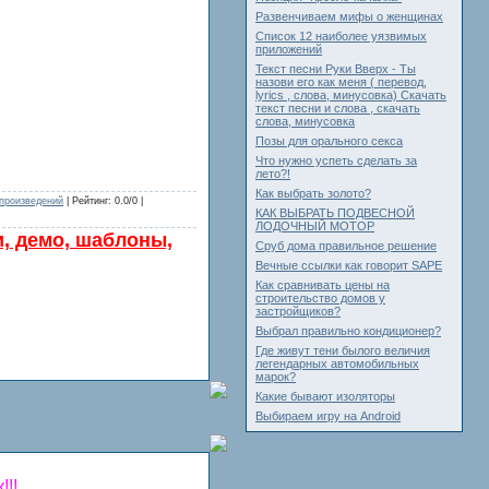
Развенчиваем мифы о женщинах
Cписок 12 наиболее уязвимых
приложений
Текст песни Руки Вверх - Ты
назови его как меня ( перевод,
lyrics , слова, минусовка) Скачать
текст песни и слова , скачать
слова, минусовка
Позы для орального секса
Что нужно успеть сделать за
лето?!
Как выбрать золото?
 произведений
| Рейтинг: 0.0/0 |
КАК ВЫБРАТЬ ПОДВЕСНОЙ
ЛОДОЧНЫЙ МОТОР
и, демо, шаблоны,
Сруб дома правильное решение
Вечные ссылки как говорит SAPE
Как сравнивать цены на
строительство домов у
застройщиков?
Выбрал правильно кондиционер?
Где живут тени былого величия
легендарных автомобильных
марок?
Какие бывают изоляторы
Выбираем игру на Android
!!