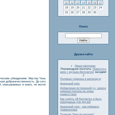
11
12
13
14
15
16
17
18
19
20
21
22
23
24
25
26
27
28
29
30
Поиск
Друзья сайта
Наши партнеры
Рекомендуем посетить:
Новости и
кино + музыка бесплатно!
заходим!
:)
ическим убеждениям. Мастер Чэнь
Половые гормоны в менопаузу
ая доброкачественность. До сего
Анальный секс
й, описываемых в книге, не могло
Добавление встроенной уч. записи
администратора на экран
приветствия
Как сидеть «В Контакте» и быть
невидимым для друзей
Анальный секс - как избежать
травматизма
Позиция "Кресло-качалка"