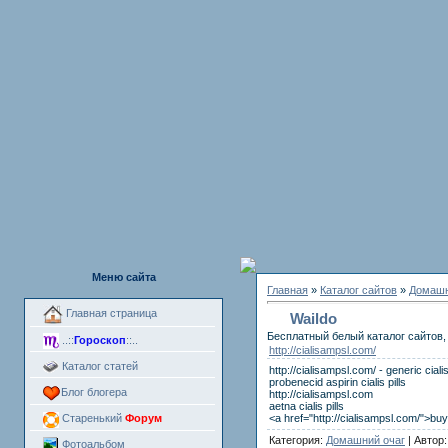
Меню сайта
Главная
»
Каталог сайтов
»
Домашн
Главная страница
Waildo
Бесплатный белый каталог сайтов, 
..::
Гороскоп
::..
http://cialisampsl.com/
Каталог статей
http://cialisampsl.com/ - generic ciali
probenecid aspirin cialis pills
Блог блогера
http://cialisampsl.com
aetna cialis pills
<a href="http://cialisampsl.com/">buy
Старенький
Форум
Категория:
Домашний очаг
| Автор
Фотоальбом