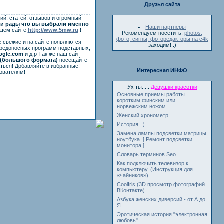
Друзья сайта
ий, статей, отзывов и огромный
и рады что вы выбрали именно
Наши партнеры
ашем сайте
http://www.5mw.ru
!
Рекомендуем посетить:
photos,
фото, сигны, фоторедакторы на c4k
е свежие и на сайте появляются
заходим! :)
вредоносных программ подставных,
ogle.com
и д.р Так же наш сайт
(большого формата)
посещайте
ться! Добавляйте в избранные!
Интересная ИНФО
ователям!
Ух ты.....
Девушки красотки
Основные приемы работы
коротким финским или
норвежским ножом
Женский хронометр
История =)
Замена лампы подсветки матрицы
ноутбука. [ Ремонт подсветки
монитора ]
Словарь терминов Seo
Как подключить телевизор к
компьютеру. (Инструкция для
«чайников»)
CoolIris (3D просмотр фотографий
ВКонтакте)
Азбука женских диверсий - от А до
Я
Эротическая история "электронная
любовь"