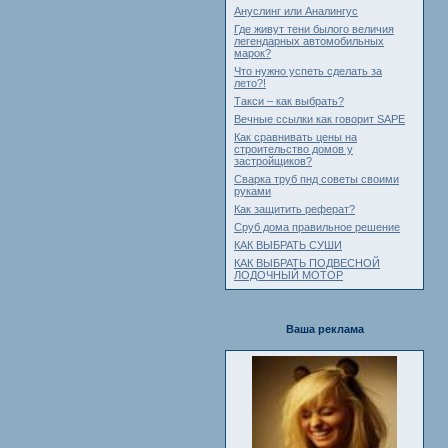
Ануслинг или Аналингус
Где живут тени былого величия
легендарных автомобильных
марок?
Что нужно успеть сделать за
лето?!
Такси – как выбрать?
Вечные ссылки как говорит SAPE
Как сравнивать цены на
строительство домов у
застройщиков?
Сварка труб пнд советы своими
руками
Как защитить реферат?
Сруб дома правильное решение
КАК ВЫБРАТЬ СУШИ
КАК ВЫБРАТЬ ПОДВЕСНОЙ
ЛОДОЧНЫЙ МОТОР
Ваша реклама