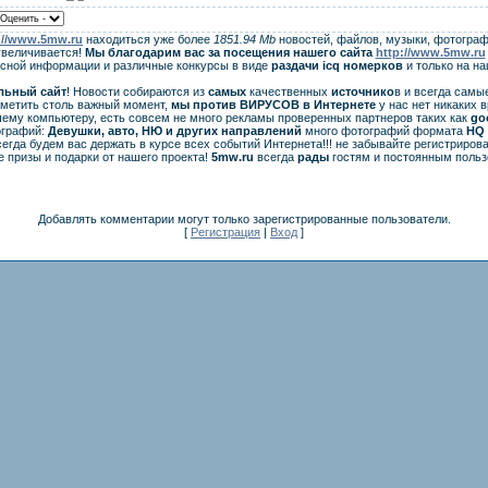
://www.5mw.ru
находиться уже более
1851.94 Mb
новостей, файлов, музыки, фотограф
увеличивается!
Мы благодарим вас за посещения нашего сайта
http://www.5mw.ru
есной информации и различные конкурсы в виде
раздачи
icq
номерков
и только на н
льный сайт
! Новости собираются из
самых
качественных
источнико
в и всегда самы
аметить столь важный момент,
мы против ВИРУСОВ в Интернете
у нас нет никаких 
ему компьютеру, есть совсем не много рекламы проверенных партнеров таких как
go
ографий:
Девушки, авто, НЮ и других направлений
много фотографий формата
HQ 
егда будем вас держать в курсе всех событий Интернета!!! не забывайте регистрирова
 призы и подарки от нашего проекта!
5mw.ru
всегда
рады
гостям и постоянным польз
Добавлять комментарии могут только зарегистрированные пользователи.
[
Регистрация
|
Вход
]