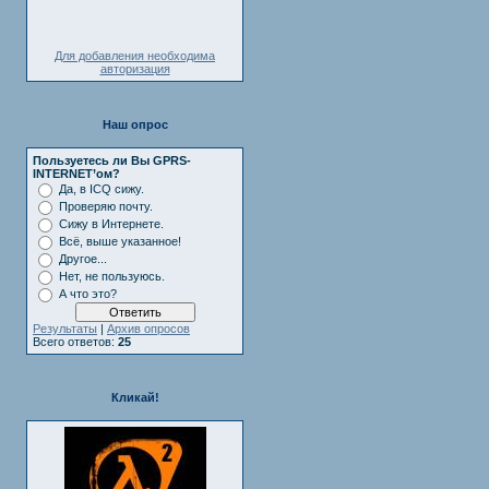
Для добавления необходима
авторизация
Наш опрос
Пользуетесь ли Вы GPRS-
INTERNET’ом?
Да, в ICQ сижу.
Проверяю почту.
Сижу в Интернете.
Всё, выше указанное!
Другое...
Нет, не пользуюсь.
А что это?
Результаты
|
Архив опросов
Всего ответов:
25
Кликай!