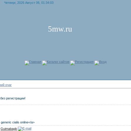
Четверг, 2026 Август 06, 01:34:03
5mw.ru
Главная
Каталог сайтов
Регистрация
Вход
ий очаг
без регистрации!
s
 generic cialis online</a>
:
Guimabagb