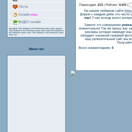
Переходов:
213
| Рейтинг:
0.0
/
0
|
Тесты
На нашем любимом сайте
http
форум с каждым днём это число 
Онлайн
игры
нас!
У нас всегда много интер
ВИДЕО онлайн
Замете это совершенно
уника
моментально! Так же прошу вас з
заходите
This feature is for Premium users only!
аналог
This feature is for Premium users only!
или
This feature is
рекламы которая навредит ваш
for Premium users only!
This feature is for Premium users
only!
тут
обладает огромной галереей фот
наш увлекательный сайт мы вс
Получайте
Всего комментариев:
0
Мини-чат