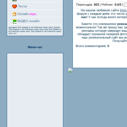
Переходов:
503
| Рейтинг:
0.0
/
0
|
Тесты
На нашем любимом сайте
http
форум с каждым днём это число 
Онлайн
игры
нас!
У нас всегда много интер
ВИДЕО онлайн
Замете это совершенно
уника
моментально! Так же прошу вас з
заходите
This feature is for Premium users only!
аналог
This feature is for Premium users only!
или
This feature is
рекламы которая навредит ваш
for Premium users only!
This feature is for Premium users
only!
тут
обладает огромной галереей фот
наш увлекательный сайт мы вс
Получайте
Всего комментариев:
0
Мини-чат