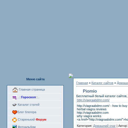
Меню сайта
Главная
»
Каталог сайтов
»
Домашн
Главная страница
Piomio
Бесплатный белый каталог сайтов, 
..::
Гороскоп
::..
http://viagraabdmr.com/
Каталог статей
http://viagraabdmr.com/ - how to buy
herbal viagra reviews
Блог блогера
http://viagraabdmr.com
why viagra works
<a href="http://viagraabdmr.com/">h
Старенький
Форум
Категория:
Домашний очаг
| Автор
Фотоальбом