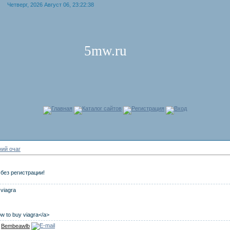
Четверг, 2026 Август 06, 23:22:38
5mw.ru
Главная
Каталог сайтов
Регистрация
Вход
ий очаг
без регистрации!
 viagra
ow to buy viagra</a>
:
Bembeawlb