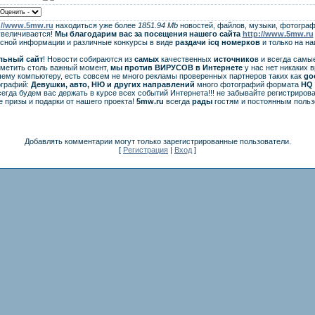
://www.5mw.ru
находиться уже более
1851.94 Mb
новостей, файлов, музыки, фотограф
увеличивается!
Мы благодарим вас за посещения нашего сайта
http://www.5mw.ru
есной информации и различные конкурсы в виде
раздачи
icq
номерков
и только на н
льный сайт
! Новости собираются из
самых
качественных
источнико
в и всегда самы
аметить столь важный момент,
мы против ВИРУСОВ в Интернете
у нас нет никаких 
ему компьютеру, есть совсем не много рекламы проверенных партнеров таких как
go
ографий:
Девушки, авто, НЮ и других направлений
много фотографий формата
HQ 
егда будем вас держать в курсе всех событий Интернета!!! не забывайте регистрирова
 призы и подарки от нашего проекта!
5mw.ru
всегда
рады
гостям и постоянным польз
Добавлять комментарии могут только зарегистрированные пользователи.
[
Регистрация
|
Вход
]