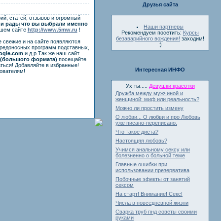
Друзья сайта
ий, статей, отзывов и огромный
и рады что вы выбрали именно
Наши партнеры
ашем сайте
http://www.5mw.ru
!
Рекомендуем посетить:
Курсы
безаварийного вождения!
заходим!
е свежие и на сайте появляются
:)
вредоносных программ подставных,
ogle.com
и д.р Так же наш сайт
(большого формата)
посещайте
ться! Добавляйте в избранные!
Интересная ИНФО
ователям!
Ух ты.....
Девушки красотки
Дружба между мужчиной и
женщиной: миф или реальность?
Можно ли простить измену
О любви... О любви и про Любовь
уже писано-переписано.
Что такое диета?
Настоящяя любовь?
Учимся анальному сексу или
болезненно о больной теме
Главные ошибки при
использовании презерватива
Побочные эфекты от занятий
сексом
На старт! Внимание! Секс!
Числа в повседневной жизни
Сварка труб пнд советы своими
руками