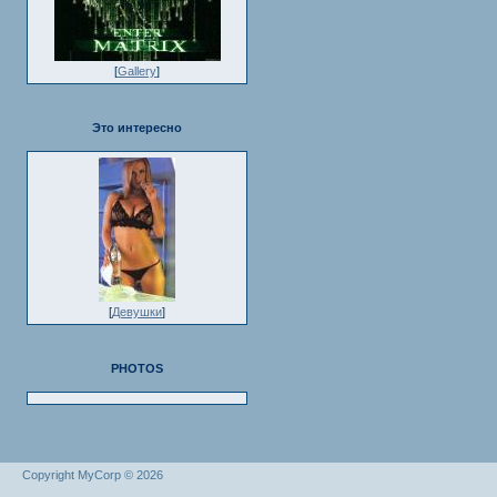
[
Gallery
]
Это интересно
[
Девушки
]
PHOTOS
Copyright MyCorp © 2026