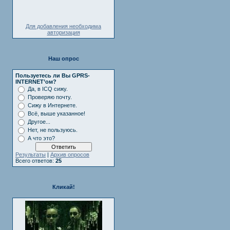
Для добавления необходима
авторизация
Наш опрос
Пользуетесь ли Вы GPRS-
INTERNET’ом?
Да, в ICQ сижу.
Проверяю почту.
Сижу в Интернете.
Всё, выше указанное!
Другое...
Нет, не пользуюсь.
А что это?
Результаты
|
Архив опросов
Всего ответов:
25
Кликай!