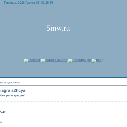
Пятница, 2026 Август 07, 01:28:35
5mw.ru
Главная
Каталог сайтов
Регистрация
Вход
на и здоровье
viagra s2hcya
без регистрации!
a</a>
a>