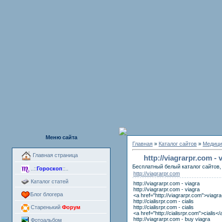
Меню сайта
Главная
»
Каталог сайтов
»
Медици
Главная страница
http://viagrarpr.com - 
Бесплатный белый каталог сайтов, 
..::
Гороскоп
::..
http://viagrarpr.com
Каталог статей
http://viagrarpr.com - viagra
http://viagrarpr.com - viagra
Блог блогера
<a href="http://viagrarpr.com">viagr
http://cialisrpr.com - cialis
http://cialisrpr.com - cialis
Старенький
Форум
<a href="http://cialisrpr.com">cialis</
http://viagrarpr.com - buy viagra
Фотоальбом