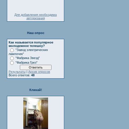
Для добавления необходима
авторизация
Наш опрос
Как называется популярное
молодежное телешоу?
"Завод электрических
лампочек"
"Фабрика Звезд"
"Фабрика Грез"
Результаты
|
Архив опросов
Всего ответов:
48
Кликай!