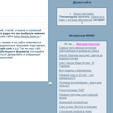
Друзья сайта
Наши партнеры
Рекомендуем посетить:
Новости и
кино + музыка бесплатно!
заходим!
:)
ий, статей, отзывов и огромный
и рады что вы выбрали именно
Интересная ИНФО
ашем сайте
http://www.5mw.ru
!
е свежие и на сайте появляются
Ух ты.....
Девушки красотки
вредоносных программ подставных,
Самые популярные мужские
ogle.com
и д.р Так же наш сайт
заблуждения в вопросах секса
(большого формата)
посещайте
ться! Добавляйте в избранные!
Нелли Уварова выходит замуж за
ователям!
бывшего мужа
текст песни Иван Кучин - В
Таверне
Вся правда о феромонах
Первый секс в 14 лет - это
нормально?!
Половое воздержание - вред или
польза?
Психотехника "GM"
Первые секунды сексуальной
жизни
Анальный половой акт
Секс и еда. Вкусно и красиво
Утепление кровли в доме