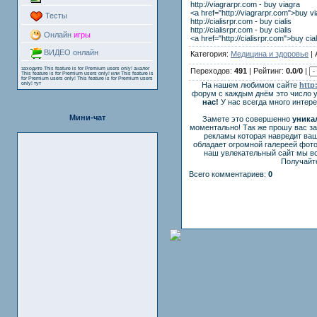
http://viagrarpr.com - buy viagra
<a href="http://viagrarpr.com">buy v
Тесты
http://cialisrpr.com - buy cialis
http://cialisrpr.com - buy cialis
Онлайн
игры
<a href="http://cialisrpr.com">buy cia
ВИДЕО онлайн
Категория:
Медицина и здоровье
| 
заходите
This feature is for Premium users only!
аналог
Переходов:
491
| Рейтинг:
0.0
/
0
|
This feature is for Premium users only!
или
This feature is
for Premium users only!
This feature is for Premium users
only!
тут
На нашем любимом сайте
http
форум с каждым днём это число 
нас!
У нас всегда много интер
Мини-чат
Замете это совершенно
уника
моментально! Так же прошу вас з
рекламы которая навредит ваш
обладает огромной галереей фот
наш увлекательный сайт мы вс
Получайте
Всего комментариев:
0