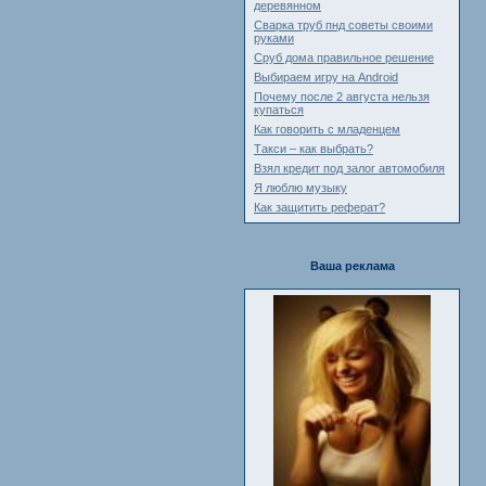
деревянном
Сварка труб пнд советы своими
руками
Сруб дома правильное решение
Выбираем игру на Android
Почему после 2 августа нельзя
купаться
Как говорить с младенцем
Такси – как выбрать?
Взял кредит под залог автомобиля
Я люблю музыку
Как защитить реферат?
Ваша реклама