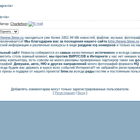
iagra</a>
lis</a>
Автор:
Charliefoori
://www.5mw.ru
находиться уже более
1851.94 Mb
новостей, файлов, музыки, фотограф
увеличивается!
Мы благодарим вас за посещения нашего сайта
http://www.5mw.ru
есной информации и различные конкурсы в виде
раздачи
icq
номерков
и только на н
льный сайт
! Новости собираются из
самых
качественных
источнико
в и всегда самы
аметить столь важный момент,
мы против ВИРУСОВ в Интернете
у нас нет никаких 
ему компьютеру, есть совсем не много рекламы проверенных партнеров таких как
go
ографий:
Девушки, авто, НЮ и других направлений
много фотографий формата
HQ 
егда будем вас держать в курсе всех событий Интернета!!! не забывайте регистрирова
 призы и подарки от нашего проекта!
5mw.ru
всегда
рады
гостям и постоянным польз
Добавлять комментарии могут только зарегистрированные пользователи.
[
Регистрация
|
Вход
]