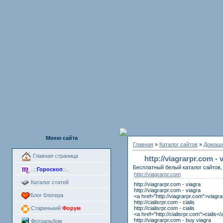
Меню сайта
Главная
»
Каталог сайтов
»
Домашн
Главная страница
http://viagrarpr.com - 
Бесплатный белый каталог сайтов, 
..::
Гороскоп
::..
http://viagrarpr.com
Каталог статей
http://viagrarpr.com - viagra
http://viagrarpr.com - viagra
Блог блогера
<a href="http://viagrarpr.com">viagr
http://cialisrpr.com - cialis
http://cialisrpr.com - cialis
Старенький
Форум
<a href="http://cialisrpr.com">cialis</
http://viagrarpr.com - buy viagra
Фотоальбом