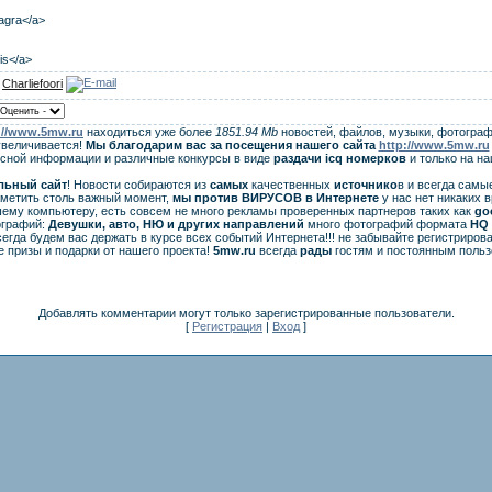
iagra</a>
lis</a>
:
Charliefoori
://www.5mw.ru
находиться уже более
1851.94 Mb
новостей, файлов, музыки, фотограф
увеличивается!
Мы благодарим вас за посещения нашего сайта
http://www.5mw.ru
есной информации и различные конкурсы в виде
раздачи
icq
номерков
и только на н
льный сайт
! Новости собираются из
самых
качественных
источнико
в и всегда самы
аметить столь важный момент,
мы против ВИРУСОВ в Интернете
у нас нет никаких 
ему компьютеру, есть совсем не много рекламы проверенных партнеров таких как
go
ографий:
Девушки, авто, НЮ и других направлений
много фотографий формата
HQ 
егда будем вас держать в курсе всех событий Интернета!!! не забывайте регистрирова
 призы и подарки от нашего проекта!
5mw.ru
всегда
рады
гостям и постоянным польз
Добавлять комментарии могут только зарегистрированные пользователи.
[
Регистрация
|
Вход
]