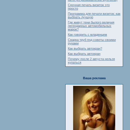
Срочная печать визиток это
просто
Программа для печати визиток: как
выбрать лучшую
Где живут тени былого величия
легендарных автомобильных
марок?
Как говорить с младенцем
Сварка труб пнд советы своими
руками
Как выбрать автокран?
Как выбрать автокран
Почему после 2 августа нельзя
купаться
Ваша реклама