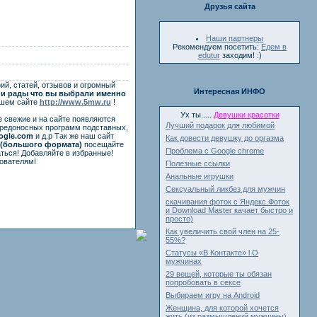
Друзья сайта
Наши партнеры
Рекомендуем посетить:
Едем в
edutur
заходим! :)
ий, статей, отзывов и огромный
Интересная ИНФО
и рады что вы выбрали именно
ашем сайте
http://www.5mw.ru
!
Ух ты.....
Девушки красотки
е свежие и на сайте появляются
Лучший подарок для любимой
вредоносных программ подставных,
ogle.com
и д.р Так же наш сайт
Как довести девушку до оргазма
(большого формата)
посещайте
Проблема с Google chrome
ться! Добавляйте в избранные!
ователям!
Полезные ссылки
Анальные игрушки
Сексуальный ликбез для мужчин
скачивания фоток с Яндекс.Фоток
и Download Master качает быстро и
просто)
Как увеличить свой член на 25-
55%?
Статусы «В Контакте» l О
мужчинах
29 вещей, которые ты обязан
попробовать в сексе
Выбираем игру на Android
Женщина, для которой хочется
жить (из размышлений мужчины)