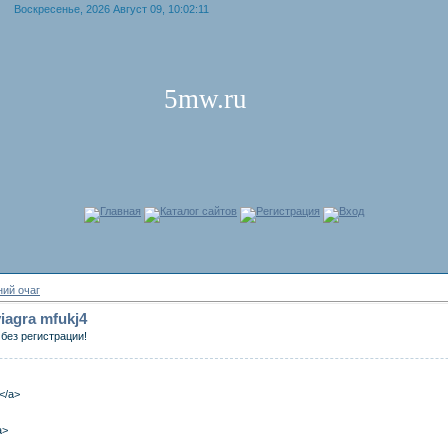
Воскресенье, 2026 Август 09, 10:02:11
5mw.ru
Главная
Каталог сайтов
Регистрация
Вход
ий очаг
viagra mfukj4
без регистрации!
a</a>
a>