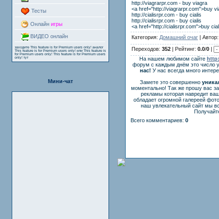
http://viagrarpr.com - buy viagra
<a href="http://viagrarpr.com">buy v
Тесты
http://cialisrpr.com - buy cialis
http://cialisrpr.com - buy cialis
Онлайн
игры
<a href="http://cialisrpr.com">buy cia
ВИДЕО онлайн
Категория:
Домашний очаг
| Автор
заходите
This feature is for Premium users only!
аналог
Переходов:
352
| Рейтинг:
0.0
/
0
|
This feature is for Premium users only!
или
This feature is
for Premium users only!
This feature is for Premium users
only!
тут
На нашем любимом сайте
http
форум с каждым днём это число 
нас!
У нас всегда много интер
Мини-чат
Замете это совершенно
уника
моментально! Так же прошу вас з
рекламы которая навредит ваш
обладает огромной галереей фот
наш увлекательный сайт мы вс
Получайте
Всего комментариев:
0