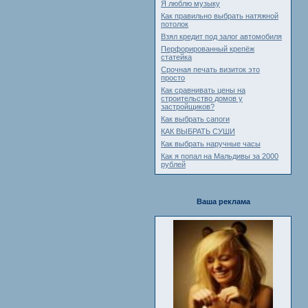
Я люблю музыку
Как правильно выбрать натяжной
потолок
Взял кредит под залог автомобиля
Перфорированный крепёж
статейка
Срочная печать визиток это
просто
Как сравнивать цены на
строительство домов у
застройщиков?
Как выбрать сапоги
КАК ВЫБРАТЬ СУШИ
Как выбрать наручные часы
Как я попал на Мальдивы за 2000
рублей
Ваша реклама