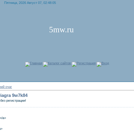
Пятница, 2026 Август 07, 02:48:05
5mw.ru
Главная
Каталог сайтов
Регистрация
Вход
ий очаг
 viagra 9w7k84
без регистрации!
a</a>
a>