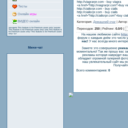
http://viagrarpr.com - buy viagra
<a href="http://viagrarpr.com">buy v
Тесты
http://cialisrpr.com - buy cialis
http://cialisrpr.com - buy cialis
Онлайн
игры
<a href="http://cialisrpr.com">buy cia
ВИДЕО онлайн
Категория:
Домашний очаг
| Автор
заходите
This feature is for Premium users only!
аналог
Переходов:
250
| Рейтинг:
0.0
/
0
|
This feature is for Premium users only!
или
This feature is
for Premium users only!
This feature is for Premium users
only!
тут
На нашем любимом сайте
http
форум с каждым днём это число 
нас!
У нас всегда много интер
Мини-чат
Замете это совершенно
уника
моментально! Так же прошу вас з
рекламы которая навредит ваш
обладает огромной галереей фот
наш увлекательный сайт мы вс
Получайте
Всего комментариев:
0