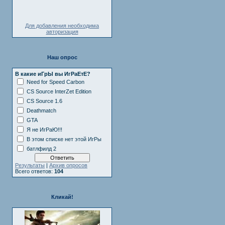
Для добавления необходима
авторизация
Наш опрос
В какие иГрЫ вы ИгРаЕтЕ?
Need for Speed Carbon
CS Source InterZet Edition
CS Source 1.6
Deathmatch
GTA
Я не ИгРаЮ!!!
В этом списке нет этой ИгРы
батлфилд 2
Результаты
|
Архив опросов
Всего ответов:
104
Кликай!