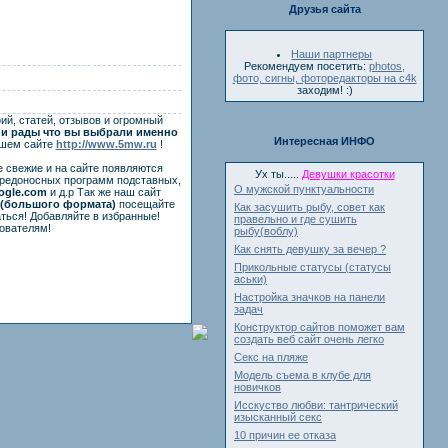
Друзья сайта
Наши партнеры
Рекомендуем посетить:
photos,
фото, сигны, фоторедакторы на c4k
заходим! :)
ий, статей, отзывов и огромный
и рады что вы выбрали именно
Интересная ИНФО
ашем сайте
http://www.5mw.ru
!
е свежие и на сайте появляются
Ух ты.....
Девушки красотки
вредоносных программ подставных,
О мужской пунктуальности
ogle.com
и д.р Так же наш сайт
(большого формата)
посещайте
Как засушить рыбу, совет как
ться! Добавляйте в избранные!
правельно и где сушить
ователям!
рыбу(воблу)
Как снять девушку за вечер ?
Прикольные статусы (статусы
аськи)
Настройка значков на панели
задач
Конструктор сайтов поможет вам
создать веб сайт очень легко
Секс на пляже
Модель съема в клубе для
новичков
Исскуство любви: тантрический
изысканный секс
10 причин ее отказа