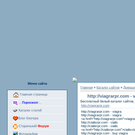
Меню сайта
Главная
»
Каталог сайтов
»
Домашн
Главная страница
http://viagrarpr.com -
Бесплатный белый каталог сайтов, 
..::
Гороскоп
::..
http://viagrarpr.com
Каталог статей
http://viagrarpr.com - viagra
http://viagrarpr.com - viagra
Блог блогера
<a href="http://viagrarpr.com">viagr
http://cialisrpr.com - cialis
http://cialisrpr.com - cialis
Старенький
Форум
<a href="http://cialisrpr.com">cialis</
http://viagrarpr.com - buy viagra
Фотоальбом