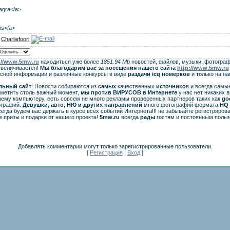
iagra</a>
lis</a>
:
Charliefoori
://www.5mw.ru
находиться уже более
1851.94 Mb
новостей, файлов, музыки, фотограф
увеличивается!
Мы благодарим вас за посещения нашего сайта
http://www.5mw.ru
есной информации и различные конкурсы в виде
раздачи
icq
номерков
и только на н
льный сайт
! Новости собираются из
самых
качественных
источнико
в и всегда самы
аметить столь важный момент,
мы против ВИРУСОВ в Интернете
у нас нет никаких 
ему компьютеру, есть совсем не много рекламы проверенных партнеров таких как
go
ографий:
Девушки, авто, НЮ и других направлений
много фотографий формата
HQ 
егда будем вас держать в курсе всех событий Интернета!!! не забывайте регистрирова
 призы и подарки от нашего проекта!
5mw.ru
всегда
рады
гостям и постоянным польз
Добавлять комментарии могут только зарегистрированные пользователи.
[
Регистрация
|
Вход
]