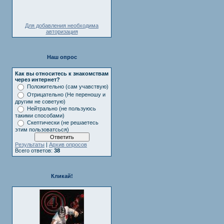
Для добавления необходима
авторизация
Наш опрос
Как вы относитесь к знакомствам
через интернет?
Положительно (сам учавствую)
Отрицательно (Не переношу и
другим не советую)
Нейтрально (не пользуюсь
такими способами)
Скептически (не решаетесь
этим пользоватсься)
Результаты
|
Архив опросов
Всего ответов:
38
Кликай!