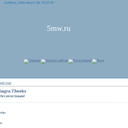
Суббота, 2026 Август 08, 15:22:34
5mw.ru
Главная
Каталог сайтов
Регистрация
Вход
ий очаг
 viagra 73weks
без регистрации!
a</a>
a>