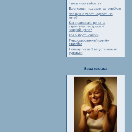
Такси – как выбрать?
Взял кредит под залог автомобиля
Что нужно успеть сделать за
лето?!
Как сравнивать цены на
строительство домов у
застройщиков?
Как выбрать сапоги
Перфорированный крепёж
статейка
Почему после 2 августа нельзя
купаться
Ваша реклама