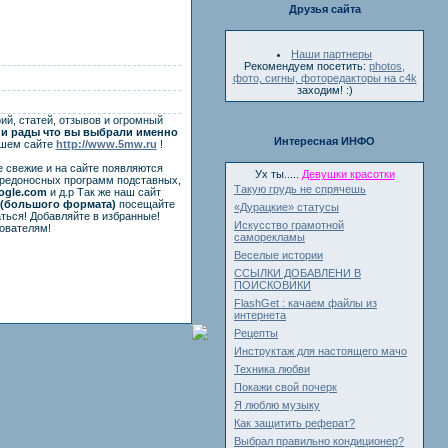
Друзья сайта
Наши партнеры
Рекомендуем посетить:
photos,
фото, сигны, фоторедакторы на c4k
заходим! :)
ий, статей, отзывов и огромный
и рады что вы выбрали именно
Интересная ИНФО
ашем сайте
http://www.5mw.ru
!
е свежие и на сайте появляются
Ух ты.....
Девушки красотки
вредоносных программ подставных,
Такую грудь не спрячешь
ogle.com
и д.р Так же наш сайт
(большого формата)
посещайте
«Дурацкие» статусы
ться! Добавляйте в избранные!
Искусство грамотной
ователям!
саморекламы
Веселые истории
ССЫЛКИ ДОБАВЛЕНИ В
ПОИСКОВИКИ
FlashGet : качаем файлы из
интернета
Рецепты
Инструктаж для настоящего мачо
Техника любви
Покажи свой почерк
Я люблю музыку
Как защитить реферат?
Выбрал правильно кондиционер?