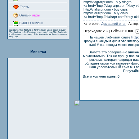
http://viagrarpr.com - buy viagra
<a href="http://viagrarpr.com">buy v
Тесты
http://cialisrpr.com - buy cialis
http://cialisrpr.com - buy cialis
Онлайн
игры
<a href="http://cialisrpr.com">buy cia
ВИДЕО онлайн
Категория:
Домашний очаг
| Автор
заходите
This feature is for Premium users only!
аналог
Переходов:
252
| Рейтинг:
0.0
/
0
|
This feature is for Premium users only!
или
This feature is
for Premium users only!
This feature is for Premium users
only!
тут
На нашем любимом сайте
http
форум с каждым днём это число 
нас!
У нас всегда много интер
Мини-чат
Замете это совершенно
уника
моментально! Так же прошу вас з
рекламы которая навредит ваш
обладает огромной галереей фот
наш увлекательный сайт мы вс
Получайте
Всего комментариев:
0