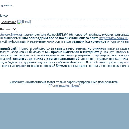
iagra</a>
lis</a>
:
Charliefoori
://www.5mw.ru
находиться уже более
1851.94 Mb
новостей, файлов, музыки, фотограф
увеличивается!
Мы благодарим вас за посещения нашего сайта
http://www.5mw.ru
есной информации и различные конкурсы в виде
раздачи
icq
номерков
и только на н
льный сайт
! Новости собираются из
самых
качественных
источнико
в и всегда самы
аметить столь важный момент,
мы против ВИРУСОВ в Интернете
у нас нет никаких 
ему компьютеру, есть совсем не много рекламы проверенных партнеров таких как
go
ографий:
Девушки, авто, НЮ и других направлений
много фотографий формата
HQ 
егда будем вас держать в курсе всех событий Интернета!!! не забывайте регистрирова
 призы и подарки от нашего проекта!
5mw.ru
всегда
рады
гостям и постоянным польз
Добавлять комментарии могут только зарегистрированные пользователи.
[
Регистрация
|
Вход
]