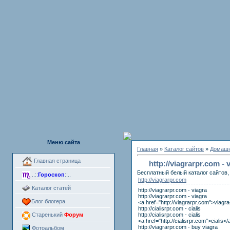
Меню сайта
Главная
»
Каталог сайтов
»
Домашн
Главная страница
http://viagrarpr.com -
Бесплатный белый каталог сайтов, 
..::
Гороскоп
::..
http://viagrarpr.com
Каталог статей
http://viagrarpr.com - viagra
http://viagrarpr.com - viagra
Блог блогера
<a href="http://viagrarpr.com">viagr
http://cialisrpr.com - cialis
http://cialisrpr.com - cialis
Старенький
Форум
<a href="http://cialisrpr.com">cialis</
http://viagrarpr.com - buy viagra
Фотоальбом