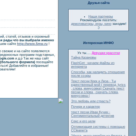
Друзья сайта
Наши партнеры
Рекомендуем посетить:
демотиваторы, игры, кино
заходим!
:)
ий, статей, отзывов и огромный
и рады что вы выбрали именно
Интересная ИНФО
ашем сайте
http://www.5mw.ru
!
е свежие и на сайте появляются
Ух ты.....
Девушки красотки
вредоносных программ подставных,
Тайна Казановы
ogle.com
и д.р Так же наш сайт
(большого формата)
посещайте
FlashGet : качаем файлы из
ться! Добавляйте в избранные!
интернета
ователям!
Способы, как наладить отношения
после ссоры
Текст песни Крек и Лиза - Ты
единственный мой ( перевод, lyrics
, слова, минусовка) Скачать текст
песни и слова , скачать слова,
минусовка (
Это любовь или страсть?
Почерк и характер
текст песни Иван Кучин -
Сентиментальный детектив
Секс и его цели
Оптимизация системы с помощью
ССleaner'a
"Икота, икота перейди на Федота, с