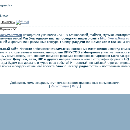
iagra</a>
lis</a>
:
DavidNew
://www.5mw.ru
находиться уже более
1851.94 Mb
новостей, файлов, музыки, фотограф
увеличивается!
Мы благодарим вас за посещения нашего сайта
http://www.5mw.ru
есной информации и различные конкурсы в виде
раздачи
icq
номерков
и только на н
льный сайт
! Новости собираются из
самых
качественных
источнико
в и всегда самы
аметить столь важный момент,
мы против ВИРУСОВ в Интернете
у нас нет никаких 
ему компьютеру, есть совсем не много рекламы проверенных партнеров таких как
go
ографий:
Девушки, авто, НЮ и других направлений
много фотографий формата
HQ 
егда будем вас держать в курсе всех событий Интернета!!! не забывайте регистрирова
 призы и подарки от нашего проекта!
5mw.ru
всегда
рады
гостям и постоянным польз
Добавлять комментарии могут только зарегистрированные пользователи.
[
Регистрация
|
Вход
]