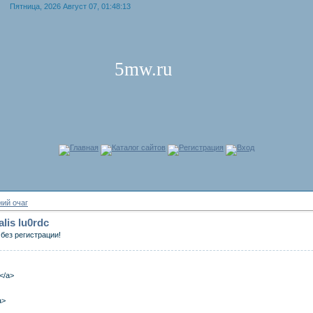
Пятница, 2026 Август 07, 01:48:13
5mw.ru
Главная
Каталог сайтов
Регистрация
Вход
ий очаг
ialis lu0rdc
без регистрации!
a</a>
a>