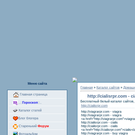
Меню сайта
Главная
»
Каталог сайтов
»
Домашн
Главная страница
http://cialisrpr.com - c
Бесплатный белый каталог сайтов, 
..::
Гороскоп
::..
http://cialisrpr.com
Каталог статей
http://viagrarpr.com - viagra
http://viagrarpr.com - viagra
Блог блогера
<a href="http://viagrarpr.com">viagr
http://cialisrpr.com - cialis
http://cialisrpr.com - cialis
Старенький
Форум
<a href="http://cialisrpr.com">cialis</
http://viagrarpr.com - buy viagra
Фотоальбом