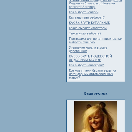
Федота на Якова, а с Якова на
всякого" Заговор.
Как выбрать сапоги
Как защитить реферат?
КАК ВЫБРАТЬ КУПАЛЬНИК
Какие бывают изоляторы
Такси – как выбрать?
Программа для печати визиток: как
выбрать лучшую
Утепление кровли в доме
деревянном
КАК ВЫБРАТЬ ПОДВЕСНОЙ
ЛОДОЧНЫЙ МОТОР
Как выбрать автокран?
Где живут тени былого величия
легендарных автомобильных
марок?
Ваша реклама