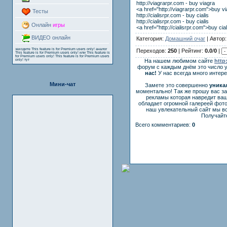
http://viagrarpr.com - buy viagra
<a href="http://viagrarpr.com">buy v
Тесты
http://cialisrpr.com - buy cialis
http://cialisrpr.com - buy cialis
Онлайн
игры
<a href="http://cialisrpr.com">buy cia
ВИДЕО онлайн
Категория:
Домашний очаг
| Автор
заходите
This feature is for Premium users only!
аналог
Переходов:
250
| Рейтинг:
0.0
/
0
|
This feature is for Premium users only!
или
This feature is
for Premium users only!
This feature is for Premium users
only!
тут
На нашем любимом сайте
http
форум с каждым днём это число 
нас!
У нас всегда много интер
Мини-чат
Замете это совершенно
уника
моментально! Так же прошу вас з
рекламы которая навредит ваш
обладает огромной галереей фот
наш увлекательный сайт мы вс
Получайте
Всего комментариев:
0