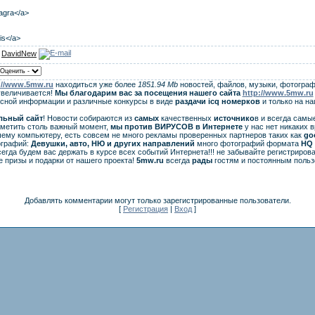
iagra</a>
lis</a>
:
DavidNew
://www.5mw.ru
находиться уже более
1851.94 Mb
новостей, файлов, музыки, фотограф
увеличивается!
Мы благодарим вас за посещения нашего сайта
http://www.5mw.ru
есной информации и различные конкурсы в виде
раздачи
icq
номерков
и только на н
льный сайт
! Новости собираются из
самых
качественных
источнико
в и всегда самы
аметить столь важный момент,
мы против ВИРУСОВ в Интернете
у нас нет никаких 
ему компьютеру, есть совсем не много рекламы проверенных партнеров таких как
go
ографий:
Девушки, авто, НЮ и других направлений
много фотографий формата
HQ 
егда будем вас держать в курсе всех событий Интернета!!! не забывайте регистрирова
 призы и подарки от нашего проекта!
5mw.ru
всегда
рады
гостям и постоянным польз
Добавлять комментарии могут только зарегистрированные пользователи.
[
Регистрация
|
Вход
]