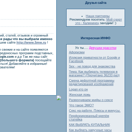
Друзья сайта
Наши партнеры
Рекомендуем посетить:
Мой cgорт
это - Калининец
заходим! :)
ий, статей, отзывов и огромный
Интересная ИНФО
и рады что вы выбрали именно
ашем сайте
http://www.5mw.ru
!
Ух ты.....
Девушки красотки
е свежие и на сайте появляются
Афоризми
вредоносных программ подставных,
ogle.com
и д.р Так же наш сайт
Иллюзия приватности от Google и
(большого формата)
посещайте
Facebook
ться! Добавляйте в избранные!
Sex - не повод для знакомства
ователям!
Тема: Как выбирать телевизор в
магазине? (Прочитано 36233 раз)
Смена дефолтной программы
редактирования изображений
Logan кто он
Женская ложь
Развенчиваем мифы о сексе
Что такое ЭМО?
Секс на работе. Плюсы и минусы.
Перфорированный крепёж
статейка
КАК ВЫБРАТЬ КУПАЛЬНИК
Как выбрать наручные часы