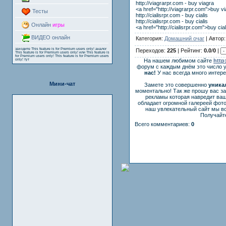
http://viagrarpr.com - buy viagra
<a href="http://viagrarpr.com">buy v
Тесты
http://cialisrpr.com - buy cialis
http://cialisrpr.com - buy cialis
Онлайн
игры
<a href="http://cialisrpr.com">buy cia
ВИДЕО онлайн
Категория:
Домашний очаг
| Автор
заходите
This feature is for Premium users only!
аналог
Переходов:
225
| Рейтинг:
0.0
/
0
|
This feature is for Premium users only!
или
This feature is
for Premium users only!
This feature is for Premium users
only!
тут
На нашем любимом сайте
http
форум с каждым днём это число 
нас!
У нас всегда много интер
Мини-чат
Замете это совершенно
уника
моментально! Так же прошу вас з
рекламы которая навредит ваш
обладает огромной галереей фот
наш увлекательный сайт мы вс
Получайте
Всего комментариев:
0