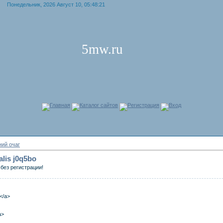
Понедельник, 2026 Август 10, 05:48:21
5mw.ru
Главная
Каталог сайтов
Регистрация
Вход
ий очаг
ialis j0q5bo
без регистрации!
a</a>
a>