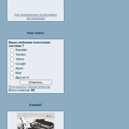
Для добавления необходима
авторизация
Наш опрос
Ваша любимая поисковая
система ?
Rambler
Yandex
Yahoo
Google
Aport
Mail
Другая !!!
Результаты
|
Архив опросов
Всего ответов:
89
Кликай!