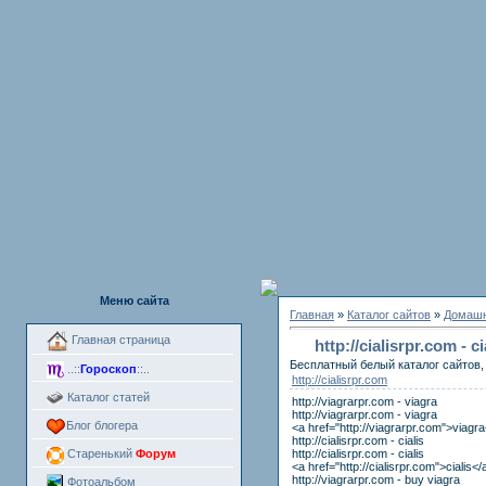
Меню сайта
Главная
»
Каталог сайтов
»
Домашн
Главная страница
http://cialisrpr.com - c
Бесплатный белый каталог сайтов, 
..::
Гороскоп
::..
http://cialisrpr.com
Каталог статей
http://viagrarpr.com - viagra
http://viagrarpr.com - viagra
Блог блогера
<a href="http://viagrarpr.com">viagr
http://cialisrpr.com - cialis
http://cialisrpr.com - cialis
Старенький
Форум
<a href="http://cialisrpr.com">cialis</
http://viagrarpr.com - buy viagra
Фотоальбом