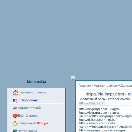
Меню сайта
Главная
»
Каталог сайтов
»
Домашн
Главная страница
http://cialisrpr.com - 
Бесплатный белый каталог сайтов, 
..::
Гороскоп
::..
http://cialisrpr.com
Каталог статей
http://viagrarpr.com - viagra
http://viagrarpr.com - viagra
Блог блогера
<a href="http://viagrarpr.com">viagr
http://cialisrpr.com - cialis
http://cialisrpr.com - cialis
Старенький
Форум
<a href="http://cialisrpr.com">cialis</
http://viagrarpr.com - buy viagra
Фотоальбом