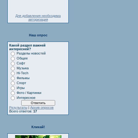
Для добавления необходима
авторизация
Наш опрос
Какой раздел важней
интересней?
Разделы новостей
Общее
Софт
Музыка
Hi-Tech
Фильмы
Спорт
Игры
Фото / Картинки
Интересное
Результаты
|
Архив опросов
Всего ответов:
17
Кликай!