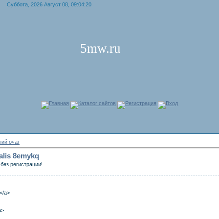
Суббота, 2026 Август 08, 09:04:20
5mw.ru
Главная
Каталог сайтов
Регистрация
Вход
ий очаг
cialis 8emykq
без регистрации!
a</a>
a>