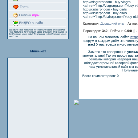
http://viagrarpr.com - buy viagra
<a href="http://viagrarpr.com">buy v
Тесты
http://cialisrpr.com - buy cialis
http://cialisrpr.com - buy cialis
Онлайн
игры
<a href="http://cialisrpr.com">buy cia
ВИДЕО онлайн
Категория:
Домашний очаг
| Автор
заходите
This feature is for Premium users only!
аналог
Переходов:
342
| Рейтинг:
0.0
/
0
|
This feature is for Premium users only!
или
This feature is
for Premium users only!
This feature is for Premium users
only!
тут
На нашем любимом сайте
http
форум с каждым днём это число 
нас!
У нас всегда много интер
Мини-чат
Замете это совершенно
уника
моментально! Так же прошу вас з
рекламы которая навредит ваш
обладает огромной галереей фот
наш увлекательный сайт мы вс
Получайте
Всего комментариев:
0