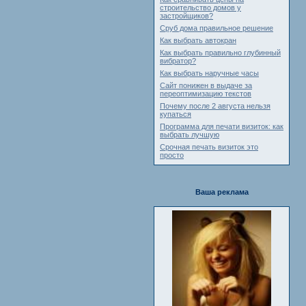
строительство домов у
застройщиков?
Сруб дома правильное решение
Как выбрать автокран
Как выбрать правильно глубинный
вибратор?
Как выбрать наручные часы
Сайт понижен в выдаче за
переоптимизацию текстов
Почему после 2 августа нельзя
купаться
Программа для печати визиток: как
выбрать лучшую
Срочная печать визиток это
просто
Ваша реклама