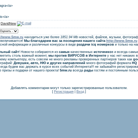
iagra</a>
lis</a>
:
DavidNew
://www.5mw.ru
находиться уже более
1851.94 Mb
новостей, файлов, музыки, фотограф
увеличивается!
Мы благодарим вас за посещения нашего сайта
http://www.5mw.ru
есной информации и различные конкурсы в виде
раздачи
icq
номерков
и только на н
льный сайт
! Новости собираются из
самых
качественных
источнико
в и всегда самы
аметить столь важный момент,
мы против ВИРУСОВ в Интернете
у нас нет никаких 
ему компьютеру, есть совсем не много рекламы проверенных партнеров таких как
go
ографий:
Девушки, авто, НЮ и других направлений
много фотографий формата
HQ 
егда будем вас держать в курсе всех событий Интернета!!! не забывайте регистрирова
 призы и подарки от нашего проекта!
5mw.ru
всегда
рады
гостям и постоянным польз
Добавлять комментарии могут только зарегистрированные пользователи.
[
Регистрация
|
Вход
]