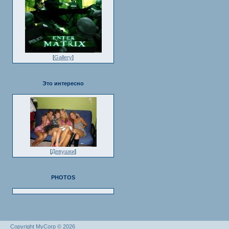
[
Gallery
]
Это интересно
[
Девушки
]
PHOTOS
Copyright MyCorp © 2026