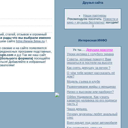
Друзья сайта
Наши партнеры
Рекомендуем посетить:
Новости и
кино + музыка бесплатно!
заходим!
:)
ий, статей, отзывов и огромный
и рады что вы выбрали именно
Интересная ИНФО
ашем сайте
http://www.5mw.ru
!
е свежие и на сайте появляются
Ух ты.....
Девушки красотки
вредоносных программ подставных,
Уроки интима с голубого экрана
ogle.com
и д.р Так же наш сайт
(большого формата)
посещайте
Советы, которые помогут Вам
ться! Добавляйте в избранные!
оказаться в постели на высоте
ователям!
Как снять девушку за вечер ?
О чём тебе может рассказать её
дом?
Модель съема в клубе
Развенчиваем мифы о женщинах
Низко о высоком или наоборот?
Ойбек Наджимов. Как узнать
характер человека по его подписи
часть 2
Чаша дерьма.
Почему мужчины любят анальный
секс
Взял кредит под залог автомобиля
Как сравнивать цены на