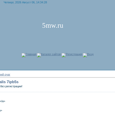
Четверг, 2026 Август 06, 14:34:28
5mw.ru
Главная
Каталог сайтов
Регистрация
Вход
ий очаг
ialis 7ipb5s
без регистрации!
a</a>
a>