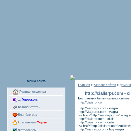
Меню сайта
Главная
»
Каталог сайтов
»
Домашн
Главная страница
http://cialisrpr.com - c
Бесплатный белый каталог сайтов, 
..::
Гороскоп
::..
http://cialisrpr.com
Каталог статей
http://viagrarpr.com - viagra
http://viagrarpr.com - viagra
Блог блогера
<a href="http://viagrarpr.com">viagr
http://cialisrpr.com - cialis
http://cialisrpr.com - cialis
Старенький
Форум
<a href="http://cialisrpr.com">cialis</
http://viagrarpr.com - buy viagra
Фотоальбом