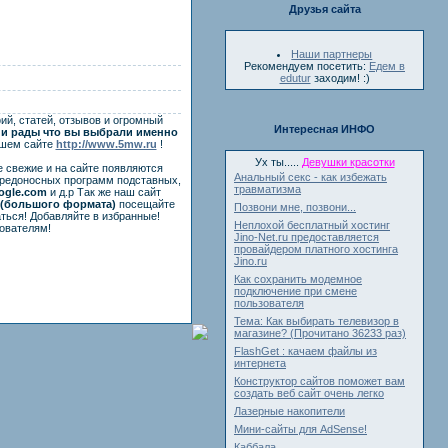
Друзья сайта
Наши партнеры
Рекомендуем посетить:
Едем в
edutur
заходим! :)
ий, статей, отзывов и огромный
Интересная ИНФО
и рады что вы выбрали именно
ашем сайте
http://www.5mw.ru
!
Ух ты.....
Девушки красотки
е свежие и на сайте появляются
Анальный секс - как избежать
вредоносных программ подставных,
травматизма
ogle.com
и д.р Так же наш сайт
(большого формата)
посещайте
Позвони мне, позвони...
ться! Добавляйте в избранные!
Неплохой бесплатный хостинг
ователям!
Jino-Net.ru предоставляется
провайдером платного хостинга
Jino.ru
Как сохранить модемное
подключение при смене
пользователя
Тема: Как выбирать телевизор в
магазине? (Прочитано 36233 раз)
FlashGet : качаем файлы из
интернета
Конструктор сайтов поможет вам
создать веб сайт очень легко
Лазерные накопители
Мини-сайты для AdSense!
Каббала