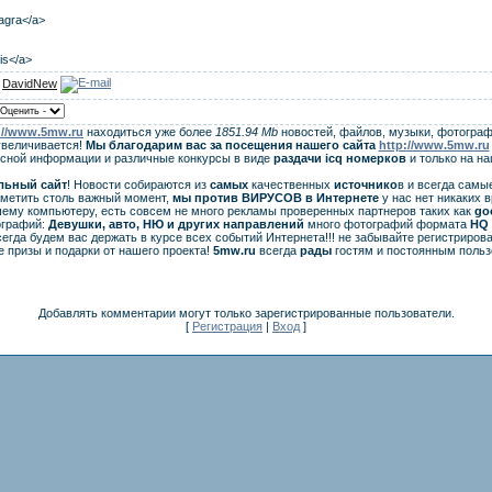
iagra</a>
lis</a>
:
DavidNew
://www.5mw.ru
находиться уже более
1851.94 Mb
новостей, файлов, музыки, фотограф
увеличивается!
Мы благодарим вас за посещения нашего сайта
http://www.5mw.ru
есной информации и различные конкурсы в виде
раздачи
icq
номерков
и только на н
льный сайт
! Новости собираются из
самых
качественных
источнико
в и всегда самы
аметить столь важный момент,
мы против ВИРУСОВ в Интернете
у нас нет никаких 
ему компьютеру, есть совсем не много рекламы проверенных партнеров таких как
go
ографий:
Девушки, авто, НЮ и других направлений
много фотографий формата
HQ 
егда будем вас держать в курсе всех событий Интернета!!! не забывайте регистрирова
 призы и подарки от нашего проекта!
5mw.ru
всегда
рады
гостям и постоянным польз
Добавлять комментарии могут только зарегистрированные пользователи.
[
Регистрация
|
Вход
]