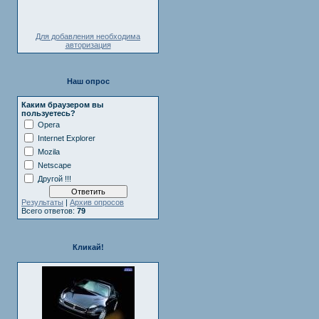
Для добавления необходима
авторизация
Наш опрос
Каким браузером вы
пользуетесь?
Opera
Internet Explorer
Mozila
Netscape
Другой !!!
Результаты
|
Архив опросов
Всего ответов:
79
Кликай!