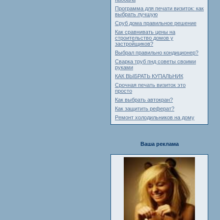
Программа для печати визиток: как
выбрать лучшую
Сруб дома правильное решение
Как сравнивать цены на
строительство домов у
застройщиков?
Выбрал правильно кондиционер?
Сварка труб пнд советы своими
руками
КАК ВЫБРАТЬ КУПАЛЬНИК
Срочная печать визиток это
просто
Как выбрать автокран?
Как защитить реферат?
Ремонт холодильников на дому
Ваша реклама