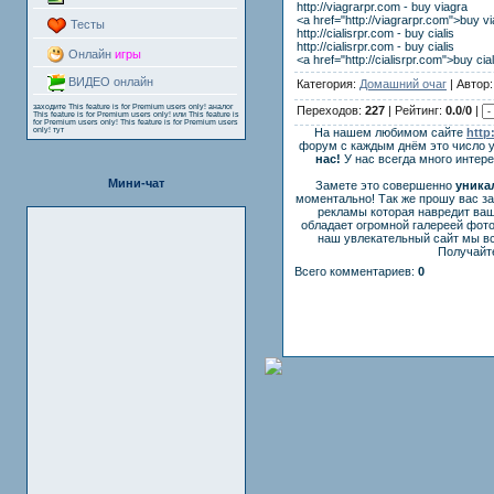
http://viagrarpr.com - buy viagra
<a href="http://viagrarpr.com">buy v
Тесты
http://cialisrpr.com - buy cialis
http://cialisrpr.com - buy cialis
Онлайн
игры
<a href="http://cialisrpr.com">buy cia
ВИДЕО онлайн
Категория:
Домашний очаг
| Автор
заходите
This feature is for Premium users only!
аналог
Переходов:
227
| Рейтинг:
0.0
/
0
|
This feature is for Premium users only!
или
This feature is
for Premium users only!
This feature is for Premium users
only!
тут
На нашем любимом сайте
http
форум с каждым днём это число 
нас!
У нас всегда много интер
Мини-чат
Замете это совершенно
уника
моментально! Так же прошу вас з
рекламы которая навредит ваш
обладает огромной галереей фот
наш увлекательный сайт мы вс
Получайте
Всего комментариев:
0