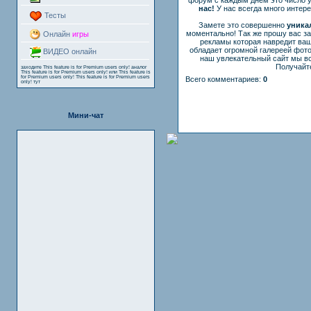
нас!
У нас всегда много интер
Тесты
Замете это совершенно
уника
моментально! Так же прошу вас з
Онлайн
игры
рекламы которая навредит ваш
обладает огромной галереей фот
ВИДЕО онлайн
наш увлекательный сайт мы вс
Получайте
заходите
This feature is for Premium users only!
аналог
This feature is for Premium users only!
или
This feature is
for Premium users only!
This feature is for Premium users
Всего комментариев:
0
only!
тут
Мини-чат