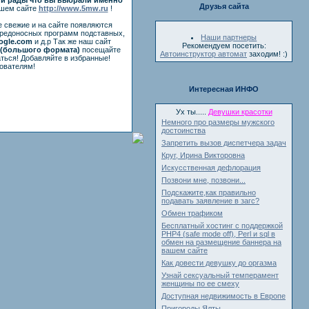
Друзья сайта
ашем сайте
http://www.5mw.ru
!
е свежие и на сайте появляются
вредоносных программ подставных,
Наши партнеры
ogle.com
и д.р Так же наш сайт
Рекомендуем посетить:
(большого формата)
посещайте
Автоинструктор автомат
заходим! :)
ться! Добавляйте в избранные!
ователям!
Интересная ИНФО
Ух ты.....
Девушки красотки
Немного про размеры мужского
достоинства
Запретить вызов диспетчера задач
Круг, Ирина Викторовна
Искусственная дефлорация
Позвони мне, позвони...
Подскажите,как правильно
подавать заявление в загс?
Обмен трафиком
Бесплатный хостинг с поддержкой
PHP4 (safe mode off), Perl и sql в
обмен на размещение баннера на
вашем сайте
Как довести девушку до оргазма
Узнай сексуальный темперамент
женщины по ее смеху
Доступная недвижимость в Европе
Пригороды Ялты