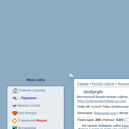
Меню сайта
Главная
»
Каталог сайтов
»
Домашн
Главная страница
dxvfprgltr
Бесплатный белый каталог сайтов, 
..::
Гороскоп
::..
https://writeresearchpaper.us.com/
Каталог статей
Hello! All! <a href="https://writeres
Категория:
Домашний очаг
| Автор
Блог блогера
Переходов:
234
| Рейтинг:
0.0
/
0
|
Старенький
Форум
На нашем любимом сайте
http
Фотоальбом
форум с каждым днём это число 