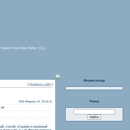
Приветствую Вас
Гость
|
RSS
Форма входа
[
Добавить сайт
]
Поиск
2018 Февраль 14, 20:43:41
 ok’
ий, статей, отзывов и огромный
и рады что вы выбрали именно