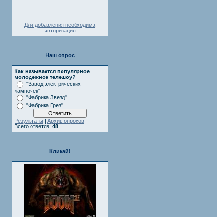
Для добавления необходима
авторизация
Наш опрос
Как называется популярное
молодежное телешоу?
"Завод электрических
лампочек"
"Фабрика Звезд"
"Фабрика Грез"
Результаты
|
Архив опросов
Всего ответов:
48
Кликай!