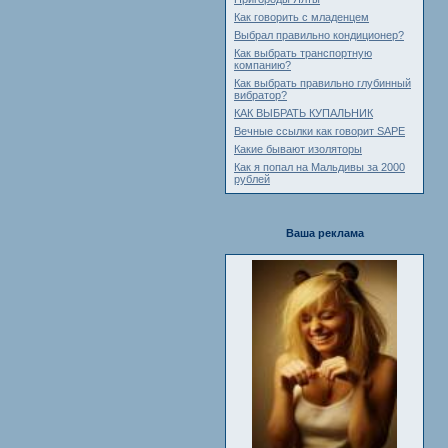
Как говорить с младенцем
Выбрал правильно кондиционер?
Как выбрать транспортную
компанию?
Как выбрать правильно глубинный
вибратор?
КАК ВЫБРАТЬ КУПАЛЬНИК
Вечные ссылки как говорит SAPE
Какие бывают изоляторы
Как я попал на Мальдивы за 2000
рублей
Ваша реклама