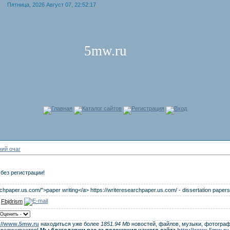
Пятница, 2026 Август 07, 22:52:17
5mw.ru
Главная
Каталог сайтов
Регистрация
Вход
ий очаг
без регистрации!
earchpaper.us.com/">paper writing</a> https://writeresearchpaper.us.com/ - dissertation papers
:
Fbjdrism
://www.5mw.ru
находиться уже более
1851.94 Mb
новостей, файлов, музыки, фотограф
увеличивается!
Мы благодарим вас за посещения нашего сайта
http://www.5mw.ru