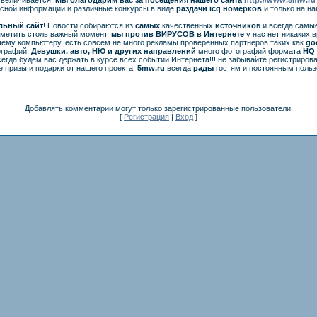
есной информации и различные конкурсы в виде
раздачи
icq
номерков
и только на н
льный сайт
! Новости собираются из
самых
качественных
источнико
в и всегда самы
аметить столь важный момент,
мы против ВИРУСОВ в Интернете
у нас нет никаких 
ему компьютеру, есть совсем не много рекламы проверенных партнеров таких как
go
ографий:
Девушки, авто, НЮ и других направлений
много фотографий формата
HQ 
егда будем вас держать в курсе всех событий Интернета!!! не забывайте регистрирова
 призы и подарки от нашего проекта!
5mw.ru
всегда
рады
гостям и постоянным польз
Добавлять комментарии могут только зарегистрированные пользователи.
[
Регистрация
|
Вход
]