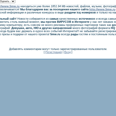
://www.5mw.ru
находиться уже более
1851.94 Mb
новостей, файлов, музыки, фотограф
увеличивается!
Мы благодарим вас за посещения нашего сайта
http://www.5mw.ru
есной информации и различные конкурсы в виде
раздачи
icq
номерков
и только на н
льный сайт
! Новости собираются из
самых
качественных
источнико
в и всегда самы
аметить столь важный момент,
мы против ВИРУСОВ в Интернете
у нас нет никаких 
ему компьютеру, есть совсем не много рекламы проверенных партнеров таких как
go
ографий:
Девушки, авто, НЮ и других направлений
много фотографий формата
HQ 
егда будем вас держать в курсе всех событий Интернета!!! не забывайте регистрирова
 призы и подарки от нашего проекта!
5mw.ru
всегда
рады
гостям и постоянным польз
Добавлять комментарии могут только зарегистрированные пользователи.
[
Регистрация
|
Вход
]