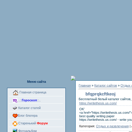
Меню сайта
Главная
»
Каталог сайтов
»
Отдых 
Главная страница
bfqprqkcftkeoj
Бесплатный белый каталог сайтов, 
..::
Гороскоп
::..
https://writethesis.us.com/
Каталог статей
OK’
<a href="https://writethesis.us.com/"
Блог блогера
best quality writing paper
https://writethesis.us.com/ - write yo
Старенький
Форум
Категория:
Отдых и развлечения
|
Фотоальбом