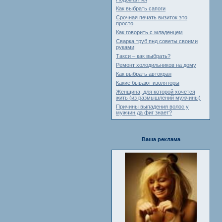
Как выбрать сапоги
Срочная печать визиток это
просто
Как говорить с младенцем
Сварка труб пнд советы своими
руками
Такси – как выбрать?
Ремонт холодильников на дому
Как выбрать автокран
Какие бывают изоляторы
Женщина, для которой хочется
жить (из размышлений мужчины)
Причины выпадения волос у
мужчин да фиг знает?
Ваша реклама