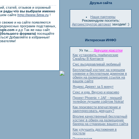
Друзья сайта
ий, статей, отзывов и огромный
и рады что вы выбрали именно
ашем сайте
http://www.5mw.ru
!
Наши партнеры
Рекомендуем посетить:
е свежие и на сайте появляются
Автоинструктор автомат
заходим! :)
вредоносных программ подставных,
ogle.com
и д.р Так же наш сайт
(большого формата)
посещайте
ться! Добавляйте в избранные!
Интересная ИНФО
ователям!
Ух ты.....
Девушки красотки
Как установить графические
Смайлы В Контакте
Смс выздоравливай любимый
Бесплатный хостинг на хорошем
сервере и бесплатным доменом в
обмен на размещение ссылок на
вашем сайте
Яндекс.Директ за 5 минут
Секс и еда. Вкусно и красиво
Проект Phoenix + JAF - прошей
телефон лучшим софтом Nokiа!
Как произвести впечатление и
заинтересовать девушку?
Вполне качественный бесплатный
хостинг в обмен на размещение
банера на страницах вашего сайта
Как улучшить достижения в
постели
Подомантия