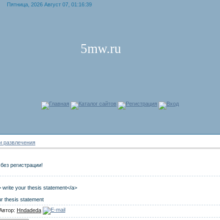
Пятница, 2026 Август 07, 01:16:39
5mw.ru
Главная
Каталог сайтов
Регистрация
Вход
и развлечения
без регистрации!
> write your thesis statement</a>
ur thesis statement
 Автор:
Hndadeda