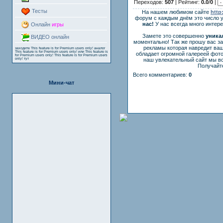
Переходов:
507
| Рейтинг:
0.0
/
0
|
Тесты
На нашем любимом сайте
http
форум с каждым днём это число 
нас!
У нас всегда много интер
Онлайн
игры
Замете это совершенно
уника
ВИДЕО онлайн
моментально! Так же прошу вас з
рекламы которая навредит ваш
заходите
This feature is for Premium users only!
аналог
This feature is for Premium users only!
или
This feature is
обладает огромной галереей фот
for Premium users only!
This feature is for Premium users
only!
тут
наш увлекательный сайт мы вс
Получайте
Всего комментариев:
0
Мини-чат